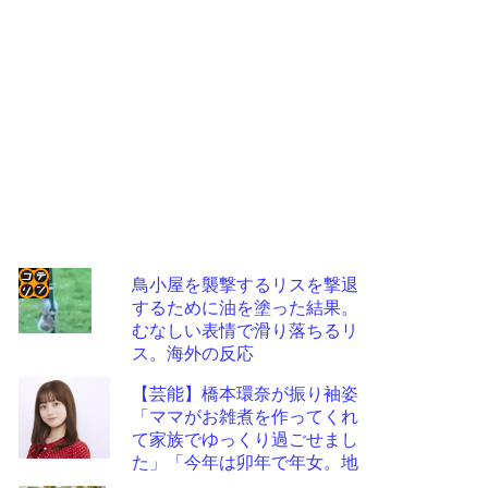
鳥小屋を襲撃するリスを撃退
するために油を塗った結果。
コテ
むなしい表情で滑り落ちるリ
リン
ス。海外の反応
- 固
【芸能】橋本環奈が振り袖姿
定リ
「ママがお雑煮を作ってくれ
て家族でゆっくり過ごせまし
ンク
た」「今年は卯年で年女。地
自動
に足をつけて頑張ります」