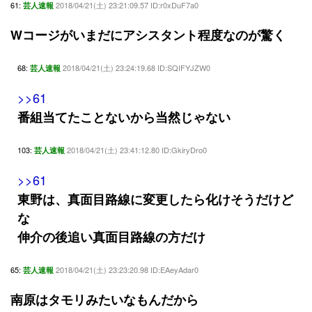
61:
2018/04/21(土) 23:21:09.57 ID:r0xDuF7a0
芸人速報
Wコージがいまだにアシスタント程度なのが驚く
68:
2018/04/21(土) 23:24:19.68 ID:SQIFYJZW0
芸人速報
>>61
番組当てたことないから当然じゃない
103:
2018/04/21(土) 23:41:12.80 ID:GkiryDro0
芸人速報
>>61
東野は、真面目路線に変更したら化けそうだけど
な
伸介の後追い真面目路線の方だけ
65:
2018/04/21(土) 23:23:20.98 ID:EAeyAdar0
芸人速報
南原はタモリみたいなもんだから