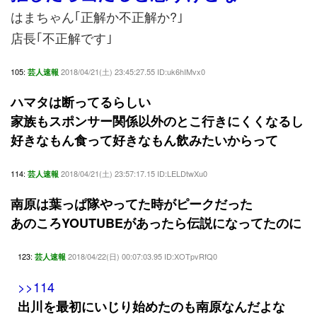
はまちゃん｢正解か不正解か?｣
店長｢不正解です｣
105:
2018/04/21(土) 23:45:27.55 ID:uk6hIMvx0
芸人速報
ハマタは断ってるらしい
家族もスポンサー関係以外のとこ行きにくくなるし
好きなもん食って好きなもん飲みたいからって
114:
2018/04/21(土) 23:57:17.15 ID:LELDtwXu0
芸人速報
南原は葉っぱ隊やってた時がピークだった
あのころYOUTUBEがあったら伝説になってたのに
123:
2018/04/22(日) 00:07:03.95 ID:XOTpvRfQ0
芸人速報
>>114
出川を最初にいじり始めたのも南原なんだよな