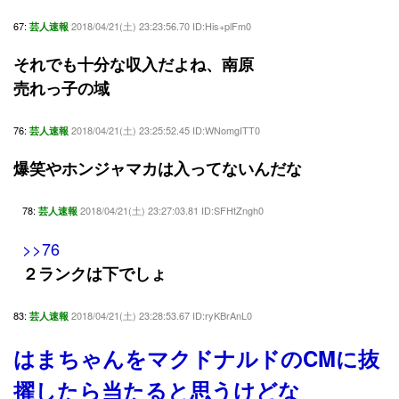
67:
2018/04/21(土) 23:23:56.70 ID:His+plFm0
芸人速報
それでも十分な収入だよね、南原
売れっ子の域
76:
2018/04/21(土) 23:25:52.45 ID:WNomgITT0
芸人速報
爆笑やホンジャマカは入ってないんだな
78:
2018/04/21(土) 23:27:03.81 ID:SFHtZngh0
芸人速報
>>76
２ランクは下でしょ
83:
2018/04/21(土) 23:28:53.67 ID:ryKBrAnL0
芸人速報
はまちゃんをマクドナルドのCMに抜
擢したら当たると思うけどな