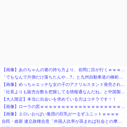
【画像】あのちゃんの箸の持ち方より、谷間に目が行くｗｗｗｗｗｗｗｗｗｗｗｗｗｗｗｗｗ
「でもなんで片側だけ落ちたんや…?」と九州自動車道の橋桁の様子に土木関係者が困惑、橋桁が残ったことは大絶賛するも……
【画像】めっちゃエッチな女の子のアクリルスタンド発売されるｗｗ
「社長よりも販売台数を把握してる情報通なんだね」と中国製軽EVを絶賛する人が猛ツッコミを食らう、社長の公式発表と随分食い違っておりますね……
【大人限定】本当に出会いを求めている方はコチラです！！
【画像】ローラの尻ｗｗｗｗｗｗｗｗｗｗｗｗｗｗｗｗｗｗｗｗｗｗｗｗ
【画像】エロいお○ぱい集団の巨乳がーるずユニットｗｗｗｗ
自民・維新 連立政権合意「外国人比率が高まれば社会との摩擦が起きかねない」外国人の受け入れ人数に量的管理（数値目標の検討を含む）を進める 経済界「制限強化は困る」と懸念