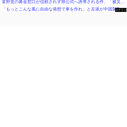
某野党の募金窓口が信頼されず県公式へ誘導される件、「被災地のことを考えてのこととは思えない」と某野党議員が不満を漏らしまくり
「もっとこんな風に自由な発想で車を作れ」と左派が中国製EVを絶賛、だがそのシステムは日本が40年前に……
コテリン
- 固定リ
ンク自動
更新ツー
ル