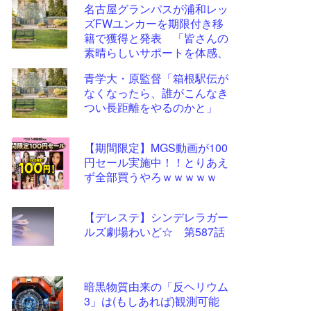
名古屋グランパスが浦和レッ
更新
ズFWユンカーを期限付き移
ツー
籍で獲得と発表 「皆さんの
ル
素晴らしいサポートを体感、
経験するのを待ちきれませ
青学大・原監督「箱根駅伝が
ん」
なくなったら、誰がこんなき
つい長距離をやるのかと」
【期間限定】MGS動画が100
円セール実施中！！とりあえ
ず全部買うやろｗｗｗｗｗ
【デレステ】シンデレラガー
ルズ劇場わいど☆ 第587話
暗黒物質由来の「反ヘリウム
3」は(もしあれば)観測可能