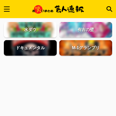
水ダウ
有吉の壁
ドキュメンタル
M-1グランプリ