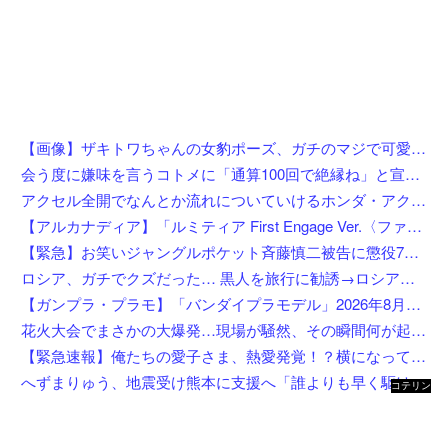
【画像】ザキトワちゃんの女豹ポーズ、ガチのマジで可愛くてワイらに刺さりまくってしまうw w w w w w w w w w
会う度に嫌味を言うコトメに「通算100回で絶縁ね」と宣言した私！カウント達成後、鍵を交換して庭で喚くコトメに仕掛けた恥ずかしすぎる撃退法←律儀に録音＆カウントしてて草
アクセル全開でなんとか流れについていけるホンダ・アクティの動画が人気に。
【アルカナディア】「ルミティア First Engage Ver.〈ファーストエンゲージVer.〉」プラモデル【5日予約開始】
【緊急】お笑いジャングルポケット斉藤慎二被告に懲役7年の求刑←これ…
ロシア、ガチでクズだった… 黒人を旅行に勧誘→ロシア語で契約書にサインさせられる→前線で大量戦死
【ガンプラ・プラモ】「バンダイプラモデル」2026年8月発売商品【スケジュール公開】
花火大会でまさかの大爆発…現場が騒然、その瞬間何が起きたのか
【緊急速報】俺たちの愛子さま、熱愛発覚！？横になってしまう奴らが大量発生してしまう…
へずまりゅう、地震受け熊本に支援へ「誰よりも早く駆け付けます」「こういう時こそ動かないとダメです」
コテリン
- 固定リ
ンク自動
更新ツー
ル