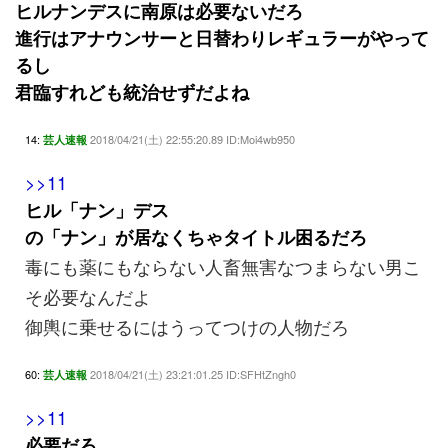
ヒルナンデスに南原は必要ないだろ
進行はアナウンサーと日替わりレギュラーがやって
るし
君臨すれども統治せずだよね
14:
2018/04/21(土) 22:55:20.89 ID:Moi4wb950
芸人速報
>>11
ヒル「ナン」デス
の「ナン」が居なくちゃタイトル困るだろ
毒にも薬にもならない人畜無害なつまらない男こ
そ必要なんだよ
御輿に乗せるにはうってつけの人物だろ
60:
2018/04/21(土) 23:21:01.25 ID:SFHtZngh0
芸人速報
>>11
必要だろ