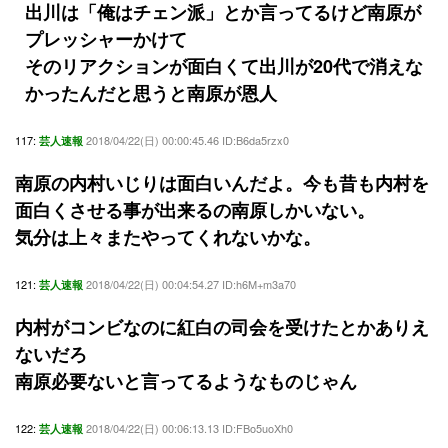
出川は「俺はチェン派」とか言ってるけど南原が
プレッシャーかけて
そのリアクションが面白くて出川が20代で消えな
かったんだと思うと南原が恩人
117:
2018/04/22(日) 00:00:45.46 ID:B6da5rzx0
芸人速報
南原の内村いじりは面白いんだよ。今も昔も内村を
面白くさせる事が出来るの南原しかいない。
気分は上々またやってくれないかな。
121:
2018/04/22(日) 00:04:54.27 ID:h6M+m3a70
芸人速報
内村がコンビなのに紅白の司会を受けたとかありえ
ないだろ
南原必要ないと言ってるようなものじゃん
122:
2018/04/22(日) 00:06:13.13 ID:FBo5uoXh0
芸人速報