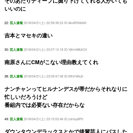
そのあたりディープに掘り下げてくれる人がいても
いいのに
22:
2018/04/21(土) 22:59:39.23 ID:AkdR0NbN0
芸人速報
吉本とマセキの違い
30:
2018/04/21(土) 23:07:13.18 ID:YjKmWAXO0
芸人速報
南原さんにCMがこない理由教えてくれ
38:
2018/04/21(土) 23:09:47.08 ID:WtVrWicj0
芸人速報
ナンチャンってヒルナンデスが帯だからそれなりに
忙しいだろうけど
番組内では必要ない存在だからな
49:
2018/04/21(土) 23:15:03.46 ID:zdrIsp8P0
芸人速報
ダウンタウンデラックスとかで後輩芸人にパスした