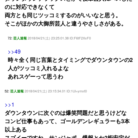
のに対応できなくて
両方とも同じツッコミするのがいいなと思う。
そこがほかの大御所芸人と違うやさしさがある。
72:
2018/04/21(土) 23:25:01.38 ID:F6tF2XxF0
芸人速報
>>49
時々全く同じ言葉とタイミングでダウンタウンの2
人がツッコミ入れるよな
あれスゲーって思うわ
52:
2018/04/21(土) 23:15:34.01 ID:1Ul+ymxt0
芸人速報
>>1
ダウンタウンに次ぐのは爆笑問題だと思うけどな
コンビ仕事もあって、ゴールデンレギュラーも3本
以上ある
スゴイーですね、サンジャポ、爆報とか2桁安定だ