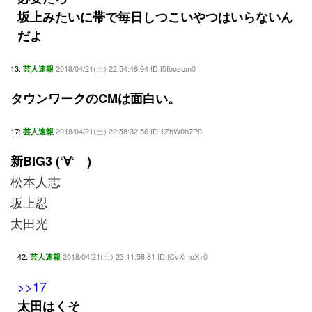
坂上みたいに帯で毎日しつこいやつはいらないん
だよ
13:
2018/04/21(土) 22:54:46.94 ID:I5Ibozcm0
芸人速報
タウンワークのCMは面白い。
17:
2018/04/21(土) 22:58:32.56 ID:1ZhW0b7P0
芸人速報
新BIG3 (‘∀‘ )
松本人志
坂上忍
太田光
42:
2018/04/21(土) 23:11:58.81 ID:fCvXmoX+0
芸人速報
>>17
太田はくそ