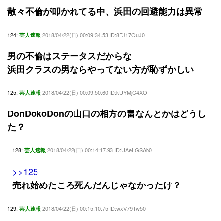
散々不倫が叩かれてる中、浜田の回避能力は異常
124:
2018/04/22(日) 00:09:34.53 ID:8FJ17QuJ0
芸人速報
男の不倫はステータスだからな
浜田クラスの男ならやってない方が恥ずかしい
125:
2018/04/22(日) 00:09:50.60 ID:kUYMjC4XO
芸人速報
DonDokoDonの山口の相方の畠なんとかはどうし
た？
128:
2018/04/22(日) 00:14:17.93 ID:UAeLGSAb0
芸人速報
>>125
売れ始めたころ死んだんじゃなかったけ？
129:
2018/04/22(日) 00:15:10.75 ID:wxV79Tw50
芸人速報