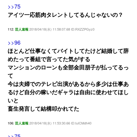
>>75
アイツ一応筋肉タレントしてるんじゃないの？
112:
2018/04/18(水) 11:58:07.68 ID:RXZZPGyz0
芸人速報
>>96
ほとんど仕事なくてバイトしてたけど結婚して辞
めたって番組で言ってた気がする
マンションのローンも全部金田朋子が払ってるっ
て
今は夫婦でのテレビ出演があるから多少は仕事あ
るけど自分の稼いだギャラは自由に使わせてほし
いと
畜生発言して結構叩かれてた
106:
2018/04/18(水) 11:53:30.66 ID:IuICMdh40
芸人速報
>>75