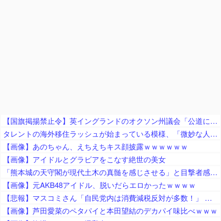
【国旗掲揚禁止令】英イングランドのオクソン州議会「公道にイングランド旗・英国旗の掲揚を禁止」の方針、英高等裁判所も支持
タレントの海外移住ラッシュが始まっている模様、「微妙な人ばっかで憧れない」と指摘する声も……
【画像】あのちゃん、えちえちキス顔披露ｗｗｗｗｗｗ
【画像】アイドルとグラビアをこなす絶世の美女
「熊本城の天守閣が現代土木の真髄を感じさせる」と目撃者感嘆、10年前の地震で満身創痍状態になっていたが……
【画像】元AKB48アイドル、脱いだらエロかったｗｗｗｗ
【悲報】マスコミさん「自民党内は消費減税反対が多数！」 → 自民党議員の内部暴露で嘘が完全発覚 → ｗｗｗｗｗｗｗｗｗｗｗｗｗｗ
【画像】芦田愛菜のペタパイと本田望結のデカパイ味比べｗｗｗ