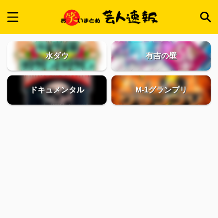
水ダウ
有吉の壁
ドキュメンタル
M-1グランプリ