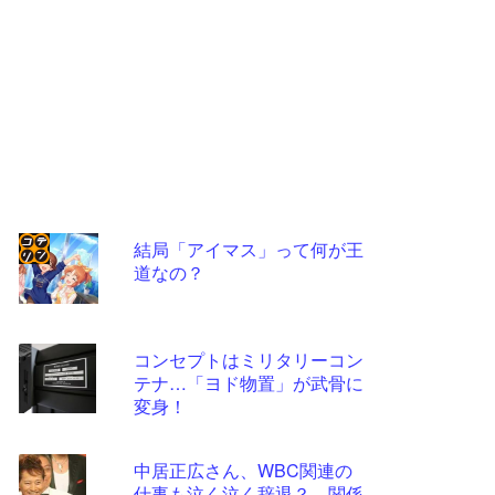
結局「アイマス」って何が王
道なの？
コテ
リン
- 固
コンセプトはミリタリーコン
定リ
テナ…「ヨド物置」が武骨に
変身！
ンク
自動
中居正広さん、WBC関連の
更新
仕事も泣く泣く辞退？ 関係