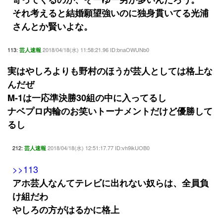
それ考えると結婚願望強いのに独身貫いてる光浦
さんとか賢いよな。
113:
2018/04/18(水) 11:58:21.96 ID:bnaOWUNb0
芸人速報
実はやしろよりも野村のほうが芸人としては格上な
んだぜ
M-1は一応準決勝30組の中に入ってるし
ナベプロ内輪のお笑いトーナメントだけど優勝して
るし
212:
2018/04/18(水) 12:51:17.77 ID:vh9ikUOB0
芸人速報
>>113
アホ芸人なんてテレビに出れない奴らは、全員負
け組だわ
やしろの方がはるかに格上