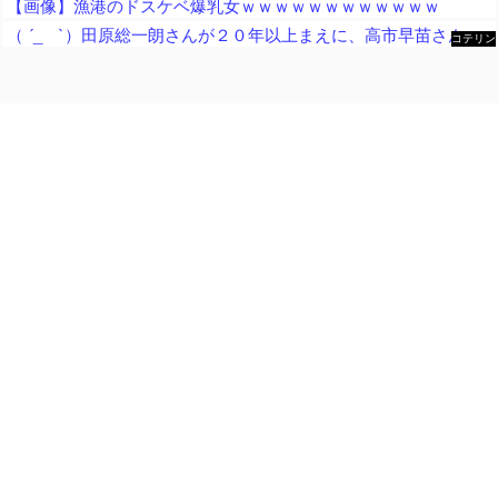
【画像】漁港のドスケベ爆乳女ｗｗｗｗｗｗｗｗｗｗｗｗ
（ ´_ゝ`）田原総一朗さんが２０年以上まえに、高市早苗さんを「無知」「幼稚」と痛烈批判したと話題に
コテリン
- 固定リ
ンク自動
更新ツー
ル