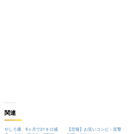
関連
やしろ優、9ヶ月で21キロ減
【悲報】お笑いコンビ・笑撃