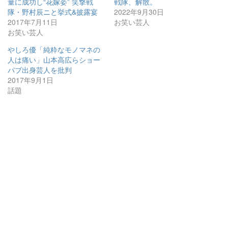
量に成功し“花嫁姿” 笑撃戦
戦隊、解散。
隊・野村辰ニと挙式&披露宴
2022年9月30日
2017年7月11日
お笑い芸人
お笑い芸人
やしろ優「純粋なモノマネの
人は痛い」山本高広らショー
パブ出身芸人を批判
2017年9月1日
話題