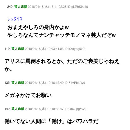
240:
2018/04/18(水) 13:11:02.26 ID:gLRhK9p40
芸人速報
>>212
おまえやしろの身内かよw
やしろなんてナンチャッテモノマネ芸人だぞw
119:
2018/04/18(水) 12:03:41.03 ID:kXdyhg6v0
芸人速報
アリスに罵倒されるとか、ただのご褒美じゃねえ
か。
135:
2018/04/18(水) 12:16:15.49 ID:F4vPfouW0
芸人速報
メガネかけてお願い
142:
2018/04/18(水) 12:19:32.47 ID:Q5OIpgYQ0
芸人速報
働いてない人間に「働け」はパワハラだ