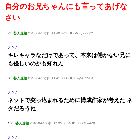
自分のお兄ちゃんにも言ってあげな
さい
76:
2018/04/18(水) 11:40:07.35 ID:Rv+yeZZ2O
芸人速報
>>7
キレキャラなだけであって、本来は働かない兄に
も優しいのかも知れん
80:
2018/04/18(水) 11:41:33.17 ID:hsq5kDWb0
芸人速報
>>7
ネットで突っ込まれるために構成作家が考えた ネ
タだろうね
190:
2018/04/18(水) 12:39:56.75 ID:F0SQh+4Z0
芸人速報
>>7