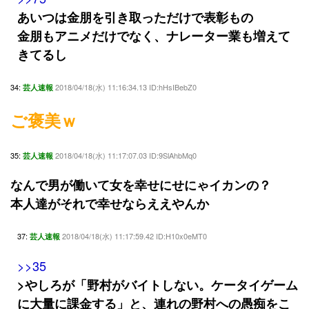
あいつは金朋を引き取っただけで表彰もの
金朋もアニメだけでなく、ナレーター業も増えて
きてるし
34:
2018/04/18(水) 11:16:34.13 ID:hHsIBebZ0
芸人速報
ご褒美ｗ
35:
2018/04/18(水) 11:17:07.03 ID:9SlAhbMq0
芸人速報
なんで男が働いて女を幸せにせにゃイカンの？
本人達がそれで幸せならええやんか
37:
2018/04/18(水) 11:17:59.42 ID:H10x0eMT0
芸人速報
>>35
>やしろが「野村がバイトしない。ケータイゲーム
に大量に課金する」と、連れの野村への愚痴をこ