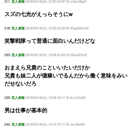
211:
2018/04/18(水) 12:50:44.97 ID:xr3pxMqy0
芸人速報
スズの七光がえっらそうにw
218:
2018/04/18(水) 12:55:02.63 ID:4Qg03Dme0
芸人速報
笑撃戦隊って普通に面白いんだけどな
233:
2018/04/18(水) 13:08:43.83 ID:nDsu4jYm0
芸人速報
おまえら兄貴のこといいたいだけか
兄貴も妹二人が億稼いでるんだから働く意味をみい
だせないだろ
235:
2018/04/18(水) 13:09:18.11 ID:6rJLOIn60
芸人速報
男は仕事が基本的
244:
2018/04/18(水) 13:14:15.71 ID:JsLNieAI0
芸人速報