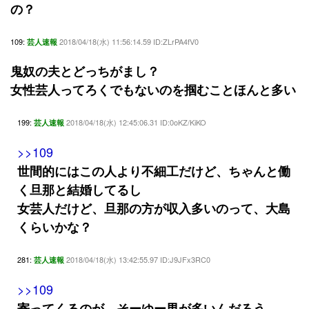
の？
109:
2018/04/18(水) 11:56:14.59 ID:ZLrPA4fV0
芸人速報
鬼奴の夫とどっちがまし？
女性芸人ってろくでもないのを掴むことほんと多い
199:
2018/04/18(水) 12:45:06.31 ID:0oKZ/KiKO
芸人速報
>>109
世間的にはこの人より不細工だけど、ちゃんと働
く旦那と結婚してるし
女芸人だけど、旦那の方が収入多いのって、大島
くらいかな？
281:
2018/04/18(水) 13:42:55.97 ID:J9JFx3RC0
芸人速報
>>109
寄ってくるのが、そーゆー男が多いんだろう。