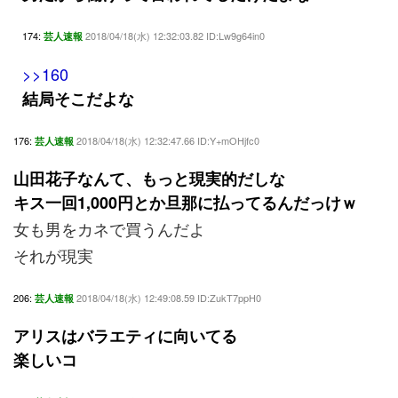
174:
2018/04/18(水) 12:32:03.82 ID:Lw9g64in0
芸人速報
>>160
結局そこだよな
176:
2018/04/18(水) 12:32:47.66 ID:Y+mOHjfc0
芸人速報
山田花子なんて、もっと現実的だしな
キス一回1,000円とか旦那に払ってるんだっけｗ
女も男をカネで買うんだよ
それが現実
206:
2018/04/18(水) 12:49:08.59 ID:ZukT7ppH0
芸人速報
アリスはバラエティに向いてる
楽しいコ