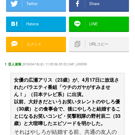
Twitter
Share
Hatena
LINE
コメント
URLコピー
1:
2018/04/18(水) 11:05:36.35 ID:CAP_USER9
芸人速報
女優の広瀬アリス（23歳）が、4月17日に放送さ
れたバラエティ番組「ウチのガヤがすみませ
ん！」（日本テレビ系）に出演。
以前、大好きだというお笑いタレントのやしろ優
（30歳）との食事会で、後にやしろと結婚するこ
とになるお笑いコンビ・笑撃戦隊の野村辰二（33
歳）と大喧嘩したエピソードを明かした。
それはやしろが結婚する前、共通の友人の