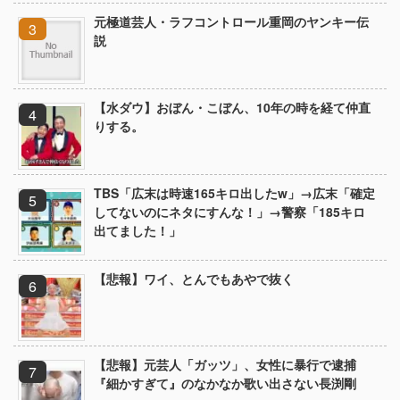
元極道芸人・ラフコントロール重岡のヤンキー伝
説
【水ダウ】おぼん・こぼん、10年の時を経て仲直
りする。
TBS「広末は時速165キロ出したw」→広末「確定
してないのにネタにすんな！」→警察「185キロ
出てました！」
【悲報】ワイ、とんでもあやで抜く
【悲報】元芸人「ガッツ」、女性に暴行で逮捕
『細かすぎて』のなかなか歌い出さない長渕剛