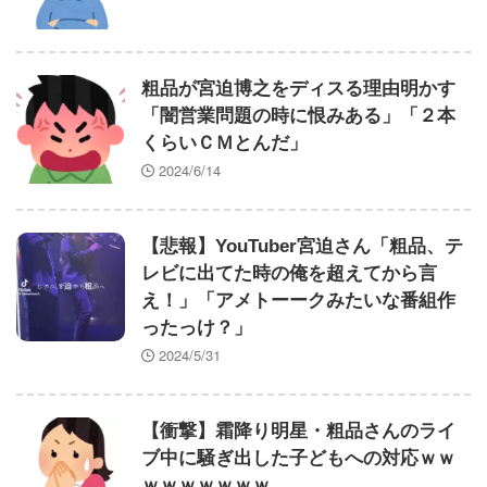
粗品が宮迫博之をディスる理由明かす
「闇営業問題の時に恨みある」「２本
くらいＣＭとんだ」
2024/6/14
【悲報】YouTuber宮迫さん「粗品、テ
レビに出てた時の俺を超えてから言
え！」「アメトーークみたいな番組作
ったっけ？」
2024/5/31
【衝撃】霜降り明星・粗品さんのライ
ブ中に騒ぎ出した子どもへの対応ｗｗ
ｗｗｗｗｗｗｗ