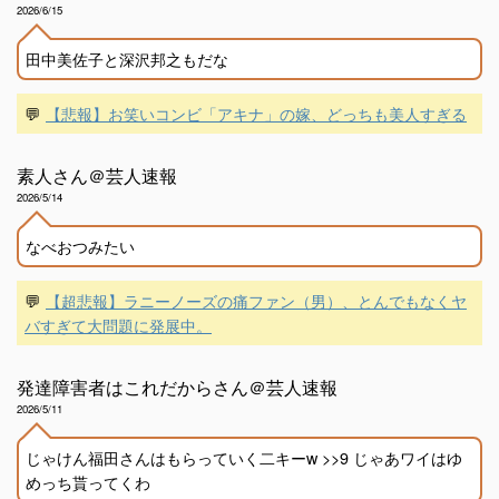
2026/6/15
田中美佐子と深沢邦之もだな
💬
【悲報】お笑いコンビ「アキナ」の嫁、どっちも美人すぎる
素人さん＠芸人速報
2026/5/14
なべおつみたい
💬
【超悲報】ラニーノーズの痛ファン（男）、とんでもなくヤ
バすぎて大問題に発展中。
発達障害者はこれだからさん＠芸人速報
2026/5/11
じゃけん福田さんはもらっていく二キーw >>9 じゃあワイはゆ
めっち貰ってくわ