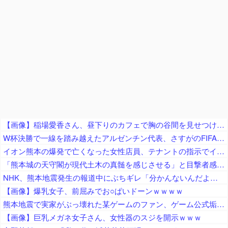
【画像】稲場愛香さん、昼下りのカフェで胸の谷間を見せつける痴女っぷりを披露ｗ
W杯決勝で一線を踏み越えたアルゼンチン代表、さすがのFIFAの忖度にも限度があったために……
イオン熊本の爆発で亡くなった女性店員、テナントの指示でイオン店舗内に強行突入させられた疑惑が浮上中
「熊本城の天守閣が現代土木の真髄を感じさせる」と目撃者感嘆、10年前の地震で満身創痍状態になっていたが……
NHK、熊本地震発生の報道中にぶちギレ「分かんないんだよ！」「情報が無いんだって！」「しーっ！しーっ！」視聴者ドン引き
【画像】爆乳女子、前屈みでお○ぱいドーンｗｗｗｗ
熊本地震で実家がぶっ壊れた某ゲームのファン、ゲーム公式垢が投稿自粛を発表してしまうと……
【画像】巨乳メガネ女子さん、女性器のスジを開示ｗｗｗ