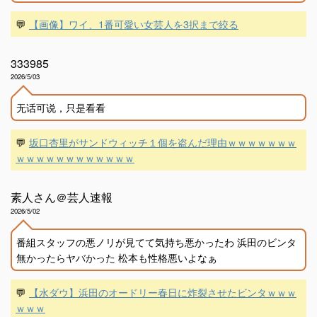
💬
【画像】ワイ、1番可愛い女芸人を3択まで絞る
333985
2026/5/03
无话可说，只是看看
💬
坂口杏里がサンドウィッチ１個を盗んだ理由ｗｗｗｗｗｗｗ
ｗｗｗｗｗｗｗｗｗｗｗｗ
素人さん＠芸人速報
2026/5/02
番組スタッフの悪ノリが見てて気持ち悪かったわ 浜田のビンタ
無かったらヤバかった 松本も性格悪いよなぁ
💬
【水ダウ】浜田のオードリー春日に炸裂させたビンタｗｗｗ
ｗｗｗ