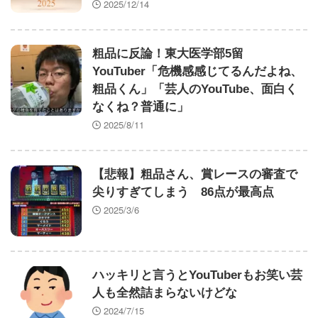
2025/12/14
粗品に反論！東大医学部5留
YouTuber「危機感感じてるんだよね、
粗品くん」「芸人のYouTube、面白く
なくね？普通に」
2025/8/11
【悲報】粗品さん、賞レースの審査で
尖りすぎてしまう 86点が最高点
2025/3/6
ハッキリと言うとYouTuberもお笑い芸
人も全然詰まらないけどな
2024/7/15