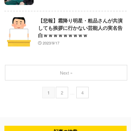
【悲報】霜降り明星・粗品さんが共演
しても挨拶に行かない芸能人の実名告
白ｗｗｗｗｗｗｗｗｗ
2023/9/17
Next »
1
2
…
4