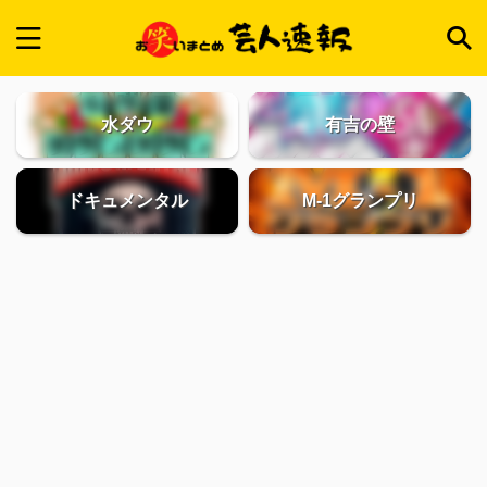
水ダウ
有吉の壁
ドキュメンタル
M-1グランプリ