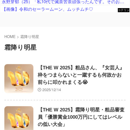
永野芽郁（25）「私10代で滅茶苦茶頑張ったんです。そのおかげで今幸せな20代を送れている」
【画像】令和のセーラームーン、ムッチムチ♡
コテリン
- 固定リ
ンク自動
更新ツー
ル
HOME
>
霜降り明星
霜降り明星
【THE W 2025】粗品さん、『女芸人』
枠をつまらないと一蹴するも何故かお
前らに叩かれまくる😭
2025/12/14
【THE W 2025】霜降り明星・粗品審査
員「優勝賞金1000万円にしてはレベル
の低い大会」