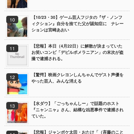
【10/23・30】ゲーム芸人フジタの『ザ・ノンフ
ィクション』自分を捨てた父が認知症に ナレー
ションは宮崎あおい
【悲報】本日（4月22日）に解散が決まっていた
お笑いコンビ「デビルポメラニアン」の末次が盗
撮で逮捕される。
【驚愕】映画クレヨンしんちゃんでゲスト声優を
やった芸人、みんな消える
【水ダウ】「ごっちゃんしー」で話題のホスト
『ニャンニャ』さん、結構な凶悪事件で逮捕され
ていた。
【悲報】ジャンポケ太田・おたけ「（斉藤のこと