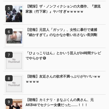
【闇深】ザ・ノンフィクションの大傑作、『漂流
家族（竹下家）』ヤバすぎｗｗｗｗｗ
【悲報】元芸人「ガッツ」、女性に暴行で逮捕
『細かすぎて』のなかなか歌い出さない長渕剛
「ひょっこりはん」とかいう芸人が24時間テレビ
でやらかす😅
【朗報】友近さんの欲求不満っぷりがヤバいｗｗ
ｗｗｗｗ
【朗報】カミナリ・まなぶくんの奥さん、元
AKB48でセクシー女優だった……！！！