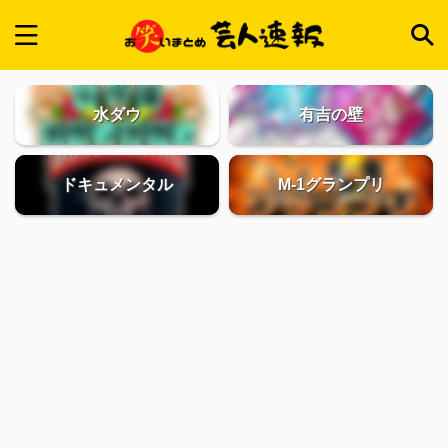
水ダウ
有吉の壁
ドキュメンタル
M-1グランプリ