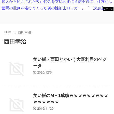
知人から紹介された客が代金を支払わずに音信不通に、仕方がないので客の自宅まで行ってみると……
世間の批判を浴びまくった例の性加害ロッカー、「一次加害した人間がこれ言うのか」と周囲を唖然とさせる言動を……
コテリン
- 固定リ
ンク自動
更新ツー
ル
HOME
>
西田幸治
西田幸治
笑い飯・西田とかいう大喜利界のベジ
ータ
2020/12/6
笑い飯のM－1成績ｗｗｗｗｗｗｗｗｗ
ｗｗｗｗｗｗ
2016/11/29