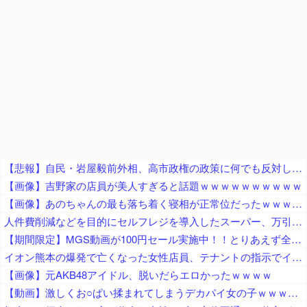
【悲報】自民・岩屋毅前外相、高市政権の政策に何でも反対してしまう「ポピュリズムがー！立法事実がー！国民の総意がー！数の暴力がー！」ｗｗｗｗｗｗｗｗｗｗｗｗ
【画像】吉野家の店員が美人すぎると話題ｗｗｗｗｗｗｗｗｗｗ
【画像】あのちゃんの最も落ち着く寝相が正常位だったｗｗｗｗｗｗｗｗｗｗｗｗｗｗｗｗｗｗｗｗｗｗｗｗｗｗｗｗｗｗｗｗｗｗｗｗ
人件費削減などを目的にセルフレジを導入したスーパー、万引き被害が急増 被害額は推定約５００万円
【期間限定】MGS動画が100円セール実施中！！とりあえず全部買うやろｗｗｗｗｗ
イオン熊本の爆発で亡くなった女性店員、テナントの指示でイオン店舗内に強行突入させられた疑惑が浮上中
【画像】元AKB48アイドル、脱いだらエロかったｗｗｗｗ
【動画】激しくお○ぱい揉まれてしまうデカパイ女の子ｗｗｗｗｗｗｗｗ