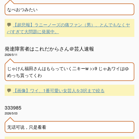
なべおつみたい
💬
【超悲報】ラニーノーズの痛ファン（男）、とんでもなくヤ
バすぎて大問題に発展中。
発達障害者はこれだからさん＠芸人速報
2026/5/11
じゃけん福田さんはもらっていく二キーw >>9 じゃあワイはゆ
めっち貰ってくわ
💬
【画像】ワイ、1番可愛い女芸人を3択まで絞る
333985
2026/5/03
无话可说，只是看看