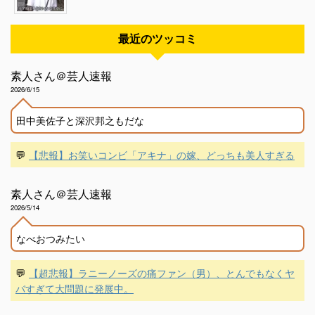
最近のツッコミ
素人さん＠芸人速報
2026/6/15
田中美佐子と深沢邦之もだな
💬
【悲報】お笑いコンビ「アキナ」の嫁、どっちも美人すぎる
素人さん＠芸人速報
2026/5/14
なべおつみたい
💬
【超悲報】ラニーノーズの痛ファン（男）、とんでもなくヤ
バすぎて大問題に発展中。