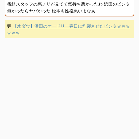
番組スタッフの悪ノリが見てて気持ち悪かったわ 浜田のビンタ
無かったらヤバかった 松本も性格悪いよなぁ
💬
【水ダウ】浜田のオードリー春日に炸裂させたビンタｗｗｗ
ｗｗｗ