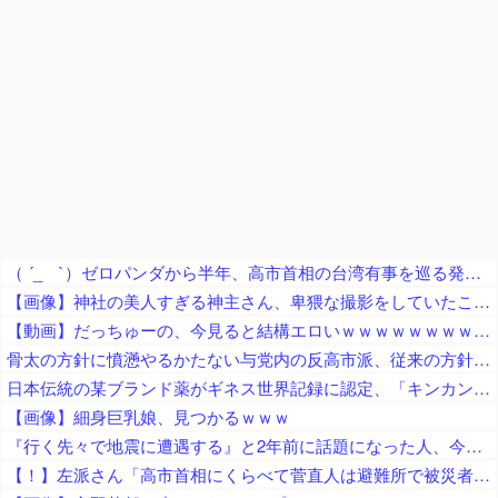
（ ´_ゝ`）ゼロパンダから半年、高市首相の台湾有事を巡る発言でゼロパンダ解消は困難 震災復興のシンボルとして誘致を続ける仙台市、断念も含め検討
【画像】神社の美人すぎる神主さん、卑猥な撮影をしていたことが判明ｗｗｗｗｗｗｗｗ
【動画】だっちゅーの、今見ると結構エロいｗｗｗｗｗｗｗｗｗｗｗ
骨太の方針に憤懣やるかたない与党内の反高市派、従来の方針を継続させるために動き出して……
日本伝統の某ブランド薬がギネス世界記録に認定、「キンカンは？」との声も出てくるが……
【画像】細身巨乳娘、見つかるｗｗｗ
『行く先々で地震に遭遇する』と2年前に話題になった人、今回の熊本の震度7地震においても奇跡的な展開を……
【！】左派さん「高市首相にくらべて菅直人は避難所で被災者に怒鳴られテレビで流され健全！「仕込み」視察じゃない！」