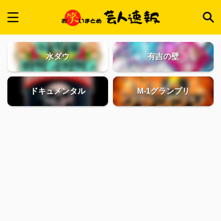
水ダウ
有吉の壁
ドキュメンタル
M-1グランプリ