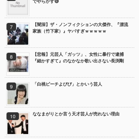
でやらかす😅
【闇深】ザ・ノンフィクションの大傑作、『漂流
家族（竹下家）』ヤバすぎｗｗｗｗｗ
【悲報】元芸人「ガッツ」、女性に暴行で逮捕
『細かすぎて』のなかなか歌い出さない長渕剛
「白桃ピーチよぴぴ」とかいう芸人
ななまがりとか言う天才芸人が売れない理由