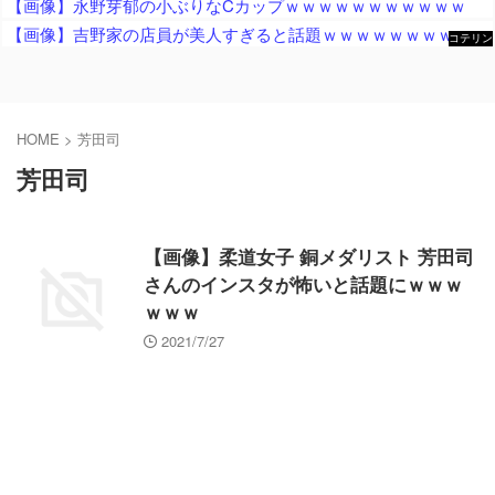
【画像】永野芽郁の小ぶりなCカップｗｗｗｗｗｗｗｗｗｗｗ
【画像】吉野家の店員が美人すぎると話題ｗｗｗｗｗｗｗｗｗｗ
コテリン
- 固定リ
ンク自動
更新ツー
ル
HOME
>
芳田司
芳田司
【画像】柔道女子 銅メダリスト 芳田司
さんのインスタが怖いと話題にｗｗｗ
ｗｗｗ
2021/7/27