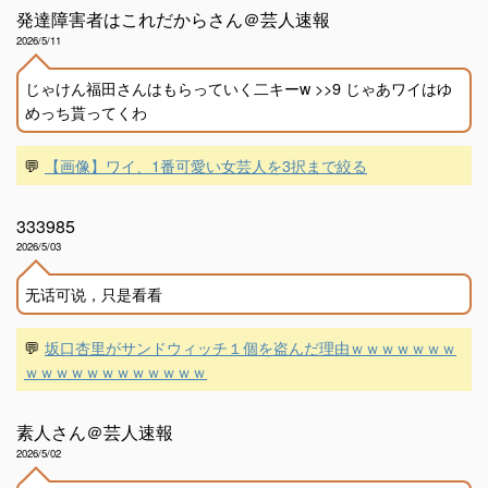
発達障害者はこれだからさん＠芸人速報
2026/5/11
じゃけん福田さんはもらっていく二キーw >>9 じゃあワイはゆ
めっち貰ってくわ
💬
【画像】ワイ、1番可愛い女芸人を3択まで絞る
333985
2026/5/03
无话可说，只是看看
💬
坂口杏里がサンドウィッチ１個を盗んだ理由ｗｗｗｗｗｗｗ
ｗｗｗｗｗｗｗｗｗｗｗｗ
素人さん＠芸人速報
2026/5/02