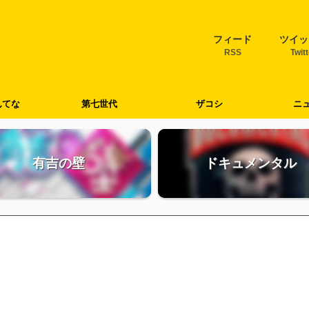
フィード
ツイッ
RSS
Twit
んてな
第七世代
ザコシ
ニ
有吉の壁
ドキュメンタル