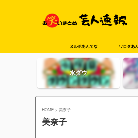
ヌルポあんてな
ワロタあ
水ダウ
HOME
>
美奈子
美奈子