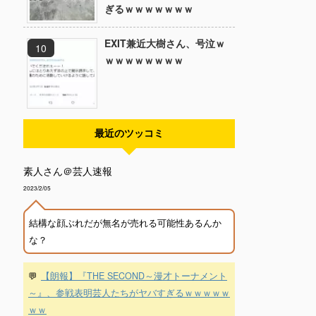
ぎるｗｗｗｗｗｗｗ
EXIT兼近大樹さん、号泣ｗ
ｗｗｗｗｗｗｗｗ
最近のツッコミ
素人さん＠芸人速報
2023/2/05
結構な顔ぶれだが無名が売れる可能性あるんか
な？
💬
【朗報】『THE SECOND～漫才トーナメント
～』、参戦表明芸人たちがヤバすぎるｗｗｗｗｗ
ｗｗ