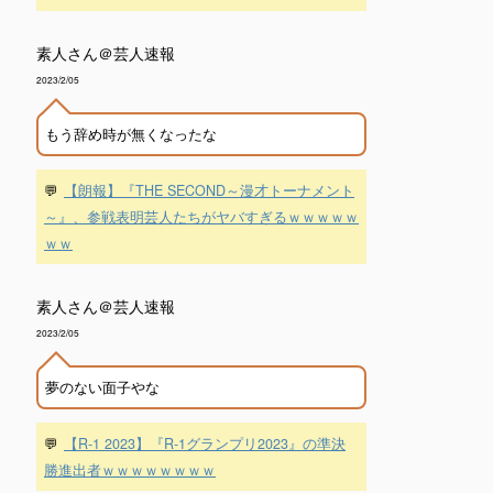
素人さん＠芸人速報
2023/2/05
もう辞め時が無くなったな
💬
【朗報】『THE SECOND～漫才トーナメント
～』、参戦表明芸人たちがヤバすぎるｗｗｗｗｗ
ｗｗ
素人さん＠芸人速報
2023/2/05
夢のない面子やな
💬
【R-1 2023】『R-1グランプリ2023』の準決
勝進出者ｗｗｗｗｗｗｗｗ