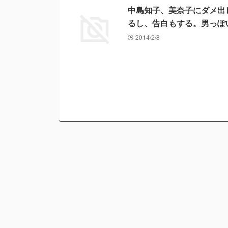
中島知子、美奈子にダメ出
るし、告白もする。男っぽ
2014/2/8