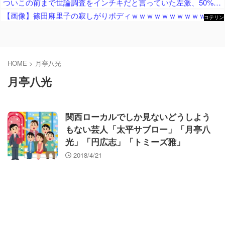
ついこの前まで世論調査をインチキだと言っていた左派、50%を切った報道が出た途端に……
【画像】篠田麻里子の寂しがりボディｗｗｗｗｗｗｗｗｗｗｗｗｗｗｗｗｗｗｗ
コテリン
- 固定リ
ンク自動
更新ツー
ル
HOME
>
月亭八光
月亭八光
関西ローカルでしか見ないどうしよう
もない芸人「太平サブロー」「月亭八
光」「円広志」「トミーズ雅」
2018/4/21