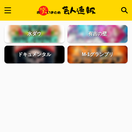
水ダウ
有吉の壁
ドキュメンタル
M-1グランプリ