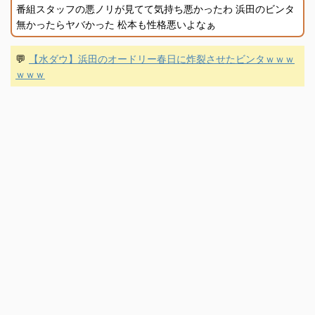
番組スタッフの悪ノリが見てて気持ち悪かったわ 浜田のビンタ
無かったらヤバかった 松本も性格悪いよなぁ
💬
【水ダウ】浜田のオードリー春日に炸裂させたビンタｗｗｗ
ｗｗｗ