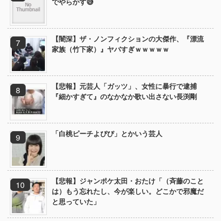
でやらかす😅
【闇深】ザ・ノンフィクションの大傑作、『漂流
家族（竹下家）』ヤバすぎｗｗｗｗｗ
【悲報】元芸人「ガッツ」、女性に暴行で逮捕
『細かすぎて』のなかなか歌い出さない長渕剛
「白桃ピーチよぴぴ」とかいう芸人
【悲報】ジャンポケ太田・おたけ「（斉藤のこと
は）もう忘れたし、今が楽しい。どこかで邪魔だ
と思っていた」