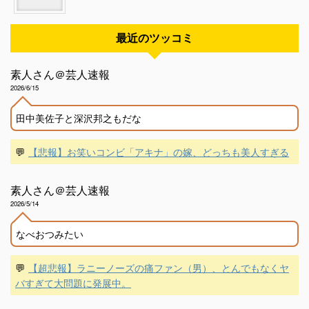
最近のツッコミ
素人さん＠芸人速報
2026/6/15
田中美佐子と深沢邦之もだな
💬
【悲報】お笑いコンビ「アキナ」の嫁、どっちも美人すぎる
素人さん＠芸人速報
2026/5/14
なべおつみたい
💬
【超悲報】ラニーノーズの痛ファン（男）、とんでもなくヤ
バすぎて大問題に発展中。