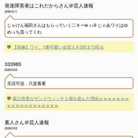
発達障害者はこれだからさん＠芸人速報
2026/5/11
じゃけん福田さんはもらっていく二キーw >>9 じゃあワイはゆ
めっち貰ってくわ
💬
【画像】ワイ、1番可愛い女芸人を3択まで絞る
333985
2026/5/03
无话可说，只是看看
💬
坂口杏里がサンドウィッチ１個を盗んだ理由ｗｗｗｗｗｗｗ
ｗｗｗｗｗｗｗｗｗｗｗｗ
素人さん＠芸人速報
2026/5/02