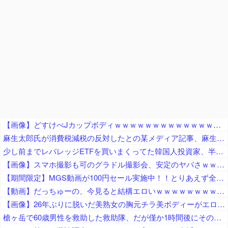
【画像】どすけべJカップボディｗｗｗｗｗｗｗｗｗｗｗｗｗｗｗｗｗｗｗｗｗｗｗｗ
麻生太郎氏が消費税減税の反対したとの某メディア記事、麻生派の議員に実際に問い合わせてみた結果……
少し前までレバレッジETFを買いまくってた韓国人投資家、半導体株が下落局面に突入したと判断した途端に……
【画像】スマホ撮影も可のグラドル撮影会、安定のヤバさｗｗｗｗ
【期間限定】MGS動画が100円セール実施中！！とりあえず全部買うやろｗｗｗｗｗ
【動画】だっちゅーの、今見ると結構エロいｗｗｗｗｗｗｗｗｗｗｗ
【画像】26年ぶりに脱いだ美熟女の胸元チラ美ボディーがエロすぎるｗｗ
槍ヶ岳で60歳男性を救助した救助隊、だが僅か1時間後にその男性が所属していたPTから連絡があって……