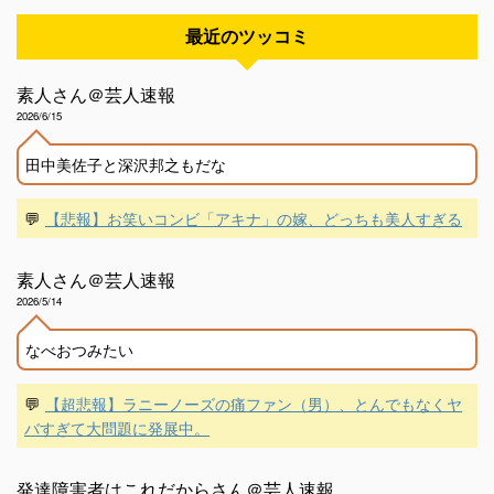
最近のツッコミ
素人さん＠芸人速報
2026/6/15
田中美佐子と深沢邦之もだな
💬
【悲報】お笑いコンビ「アキナ」の嫁、どっちも美人すぎる
素人さん＠芸人速報
2026/5/14
なべおつみたい
💬
【超悲報】ラニーノーズの痛ファン（男）、とんでもなくヤ
バすぎて大問題に発展中。
発達障害者はこれだからさん＠芸人速報