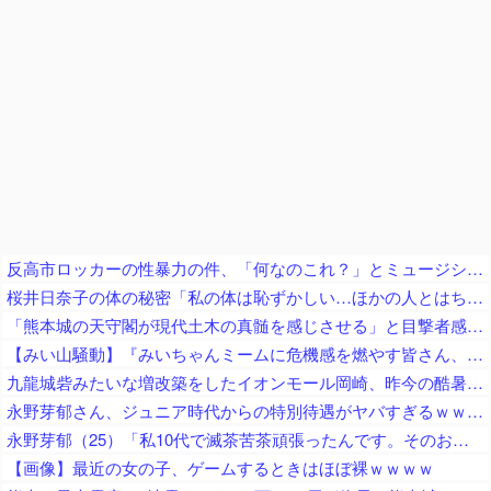
反高市ロッカーの性暴力の件、「何なのこれ？」とミュージシャン界隈が一般人をドン引きさせまくっている模様
桜井日奈子の体の秘密「私の体は恥ずかしい…ほかの人とはちょっと変わってるの」
「熊本城の天守閣が現代土木の真髄を感じさせる」と目撃者感嘆、10年前の地震で満身創痍状態になっていたが……
【みい山騒動】『みいちゃんミームに危機感を燃やす皆さん、何故チー牛ミームに微温的だったの？フェミの男性揶揄を、なぜ諫めてくれなかった？』
九龍城砦みたいな増改築をしたイオンモール岡崎、昨今の酷暑が直撃してしまった結果……
永野芽郁さん、ジュニア時代からの特別待遇がヤバすぎるｗｗｗｗｗ
永野芽郁（25）「私10代で滅茶苦茶頑張ったんです。そのおかげで今幸せな20代を送れている」
【画像】最近の女の子、ゲームするときはほぼ裸ｗｗｗｗ