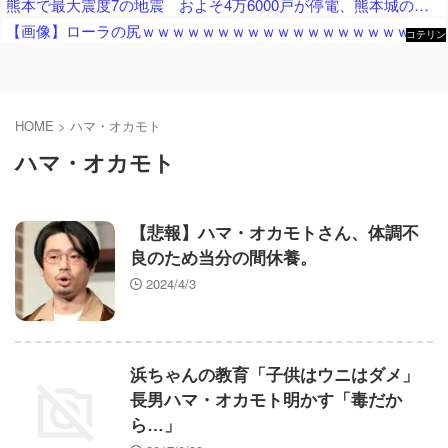
熊本で最大震度7の地震 およそ4万6000戸が停電、熊本城の石垣が崩れたとの情報 川内・玄海原発に異常なし、通常運転継続中 生放送中だったジャパネットさん、ヘルメット被って地震情報を伝える
【画像】ローラの尻ｗｗｗｗｗｗｗｗｗｗｗｗｗｗｗｗｗｗｗｗｗｗｗｗ
コテリン
- 固定リ
ンク自動
更新ツー
ル
HOME
>
ハマ・オカモト
ハマ・オカモト
【悲報】ハマ・オカモトさん、体調不
良のため当分の間休養。
2024/4/3
浜ちゃんの教育「子供はウニはダメ」
長男ハマ・オカモト明かす「毒だか
ら…」