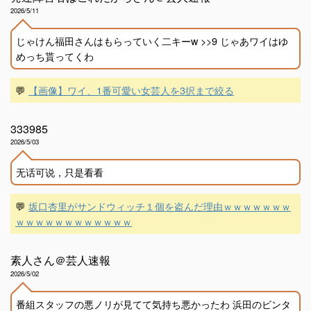
2026/5/11
じゃけん福田さんはもらっていく二キーw >>9 じゃあワイはゆ
めっち貰ってくわ
💬
【画像】ワイ、1番可愛い女芸人を3択まで絞る
333985
2026/5/03
无话可说，只是看看
💬
坂口杏里がサンドウィッチ１個を盗んだ理由ｗｗｗｗｗｗｗ
ｗｗｗｗｗｗｗｗｗｗｗｗ
素人さん＠芸人速報
2026/5/02
番組スタッフの悪ノリが見てて気持ち悪かったわ 浜田のビンタ