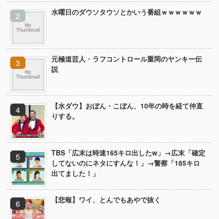
水曜日のダウソタウソとかいう番組ｗｗｗｗｗｗ
元極道芸人・ラフコントロール重岡のヤンキー伝
説
【水ダウ】おぼん・こぼん、10年の時を経て仲直
りする。
TBS「広末は時速165キロ出したw」→広末「確定
してないのにネタにすんな！」→警察「185キロ
出てました！」
【悲報】ワイ、とんでもあやで抜く