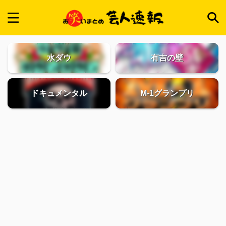
水ダウ
有吉の壁
ドキュメンタル
M-1グランプリ