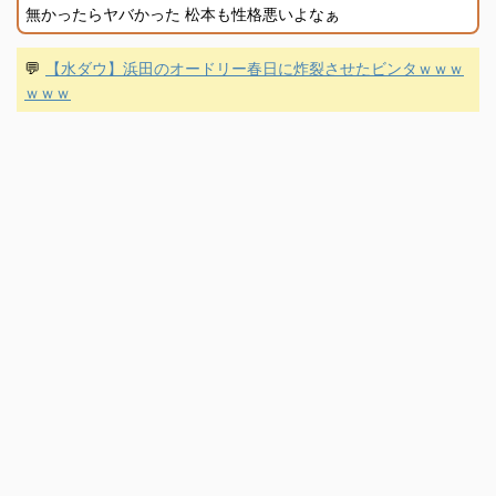
無かったらヤバかった 松本も性格悪いよなぁ
💬
【水ダウ】浜田のオードリー春日に炸裂させたビンタｗｗｗ
ｗｗｗ