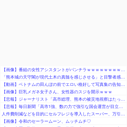
【画像】番組の女性アシスタントがパンチラｗｗｗｗｗｗｗｗｗｗ
「熊本城の天守閣が現代土木の真髄を感じさせる」と目撃者感嘆、10年前の地震で満身創痍状態になっていたが……
【動画】ベトナムの田んぼの前でエロい格好して写真集の告知をするアイドルｗｗｗｗｗｗｗｗｗｗｗｗｗｗｗｗｗｗｗｗ
【画像】巨乳メガネ女子さん、女性器のスジを開示ｗｗｗ
【悲報】ジャーナリスト「高市総理、熊本の被災地視察はたったの3分！」 → ライブ動画で19分超の滞在が発覚 ｗｗｗｗｗｗｗｗｗｗｗｗｗｗｗ
【悲報】毎日新聞「高市1強、数の力で強引な国会運営が目立つ！」→ 松井一郎氏「選挙で圧勝したから公約実現は当然でしょ？」ｗｗｗｗｗｗｗｗｗｗｗｗｗｗ
人件費削減などを目的にセルフレジを導入したスーパー、万引き被害が急増 被害額は推定約５００万円
【画像】令和のセーラームーン、ムッチムチ♡