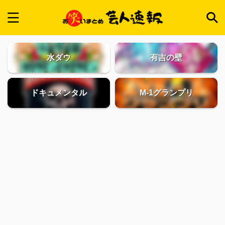
水ダウ
有吉の壁
ドキュメンタル
M-1グランプリ