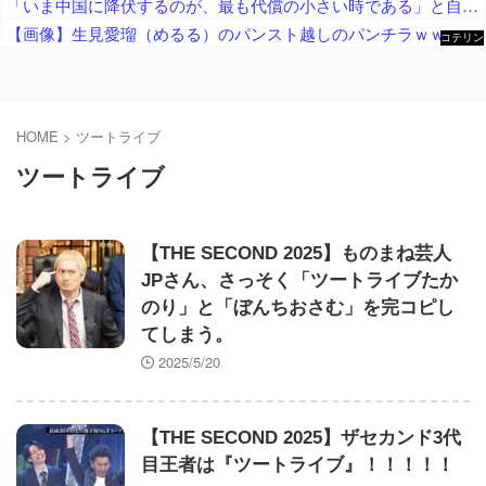
「いま中国に降伏するのが、最も代償の小さい時である」と自称・安保専門家が指摘、「これって8年前の記事のコピーでは？」と中国人からも困惑の声が……
【画像】生見愛瑠（めるる）のパンスト越しのパンチラｗｗｗｗｗ
コテリン
- 固定リ
ンク自動
更新ツー
ル
HOME
>
ツートライブ
ツートライブ
【THE SECOND 2025】ものまね芸人
JPさん、さっそく「ツートライブたか
のり」と「ぼんちおさむ」を完コピし
てしまう。
2025/5/20
【THE SECOND 2025】ザセカンド3代
目王者は『ツートライブ』！！！！！