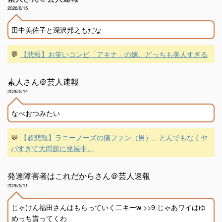
2026/6/15
田中美佐子と深沢邦之もだな
💬
【悲報】お笑いコンビ「アキナ」の嫁、どっちも美人すぎる
素人さん＠芸人速報
2026/5/14
なべおつみたい
💬
【超悲報】ラニーノーズの痛ファン（男）、とんでもなくヤ
バすぎて大問題に発展中。
発達障害者はこれだからさん＠芸人速報
2026/5/11
じゃけん福田さんはもらっていく二キーw >>9 じゃあワイはゆ
めっち貰ってくわ