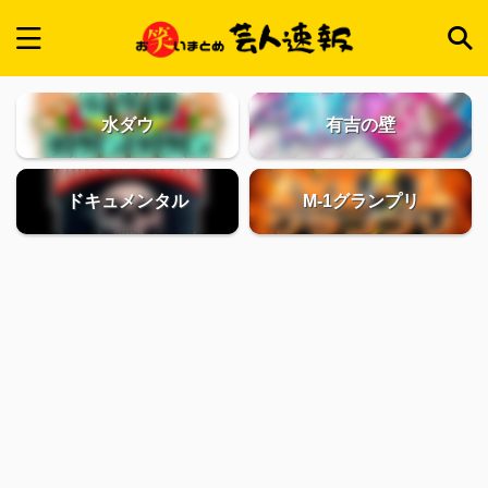
水ダウ
有吉の壁
ドキュメンタル
M-1グランプリ