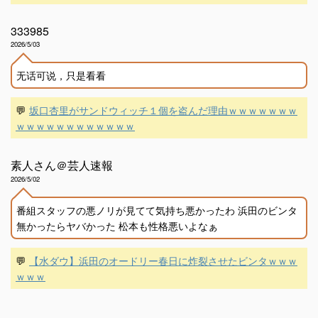
333985
2026/5/03
无话可说，只是看看
💬
坂口杏里がサンドウィッチ１個を盗んだ理由ｗｗｗｗｗｗｗ
ｗｗｗｗｗｗｗｗｗｗｗｗ
素人さん＠芸人速報
2026/5/02
番組スタッフの悪ノリが見てて気持ち悪かったわ 浜田のビンタ
無かったらヤバかった 松本も性格悪いよなぁ
💬
【水ダウ】浜田のオードリー春日に炸裂させたビンタｗｗｗ
ｗｗｗ