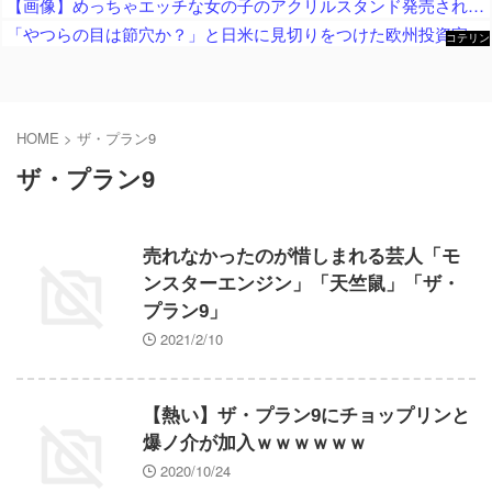
【画像】めっちゃエッチな女の子のアクリルスタンド発売されるｗｗ
「やつらの目は節穴か？」と日米に見切りをつけた欧州投資家の選択に衝撃を受ける人が続出、日英米の資産を処分して代わりに選んだのは……
コテリン
- 固定リ
ンク自動
更新ツー
ル
HOME
>
ザ・プラン9
ザ・プラン9
売れなかったのが惜しまれる芸人「モ
ンスターエンジン」「天竺鼠」「ザ・
プラン9」
2021/2/10
【熱い】ザ・プラン9にチョップリンと
爆ノ介が加入ｗｗｗｗｗｗ
2020/10/24