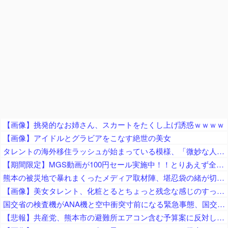
【画像】挑発的なお姉さん、スカートをたくし上げ誘惑ｗｗｗｗ
【画像】アイドルとグラビアをこなす絶世の美女
タレントの海外移住ラッシュが始まっている模様、「微妙な人ばっかで憧れない」と指摘する声も……
【期間限定】MGS動画が100円セール実施中！！とりあえず全部買うやろｗｗｗｗｗ
熊本の被災地で暴れまくったメディア取材陣、堪忍袋の緒が切れた地元住民が苦情を寄せまくった結果……
【画像】美女タレント、化粧とるとちょっと残念な感じのすっぴんになるｗｗｗ
国交省の検査機がANA機と空中衝突寸前になる緊急事態、国交省側は己の非を頑として認めず……
【悲報】共産党、熊本市の避難所エアコン含む予算案に反対していた「新庁舎などの巨額事業や暮らし優先の姿勢が不十分な予算全体には賛成できない」