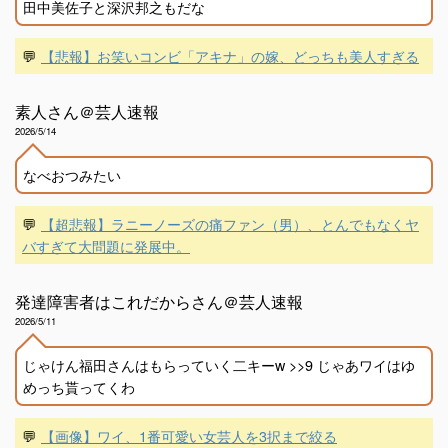
田中美佐子と深沢邦之もだな
💬
【悲報】お笑いコンビ「アキナ」の嫁、どっちも美人すぎる
素人さん＠芸人速報
2026/5/14
なべおつみたい
💬
【超悲報】ラニーノーズの痛ファン（男）、とんでもなくヤ
バすぎて大問題に発展中。
発達障害者はこれだからさん＠芸人速報
2026/5/11
じゃけん福田さんはもらっていく二キーw >>9 じゃあワイはゆ
めっち貰ってくわ
💬
【画像】ワイ、1番可愛い女芸人を3択まで絞る