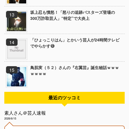
坂上忍も憤怒！「怒りの追跡バスターズ登場の
300万詐取芸人」“特定”で大炎上
「ひょっこりはん」とかいう芸人が24時間テレビ
でやらかす😅
鳥肌実（５２）さんの『右翼芸』誕生秘話ｗｗｗ
ｗｗｗｗ
最近のツッコミ
素人さん＠芸人速報
2026/6/15