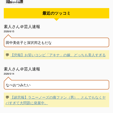
最近のツッコミ
素人さん＠芸人速報
2026/6/15
田中美佐子と深沢邦之もだな
💬
【悲報】お笑いコンビ「アキナ」の嫁、どっちも美人すぎる
素人さん＠芸人速報
2026/5/14
なべおつみたい
💬
【超悲報】ラニーノーズの痛ファン（男）、とんでもなくヤ
バすぎて大問題に発展中。