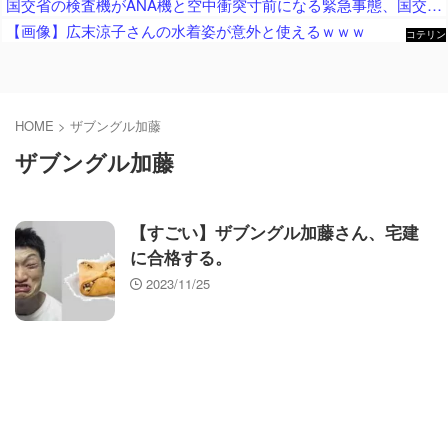
国交省の検査機がANA機と空中衝突寸前になる緊急事態、国交省側は己の非を頑として認めず……
【画像】広末涼子さんの水着姿が意外と使えるｗｗｗ
コテリン
- 固定リ
ンク自動
更新ツー
ル
HOME
>
ザブングル加藤
ザブングル加藤
【すごい】ザブングル加藤さん、宅建
に合格する。
2023/11/25