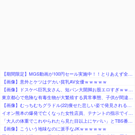
【期間限定】MGS動画が100円セール実施中！！とりあえず全部買うやろｗｗｗｗｗ
【画像】意外とケツはデカい貧乳AV女優ｗｗｗｗｗ
【画像】ドスケベ巨乳女さん、短パン大開脚お股エロすぎｗｗｗｗｗ
東京都心で危険な有毒生物が大繁殖する異常事態、子供が間違って口にする可能性が指摘されており……
【画像】むっちむちグラドル(22)痩せた悲しい姿で発見されるｗｗ
イオン熊本の爆発で亡くなった女性店員、テナントの指示でイオン店舗内に強行突入させられた疑惑が浮上中
「大人の体重でこれやられたら見た目以上にヤバい」とTBS番組で起きた”放送事故”に視聴者騒然、仕掛けたやつもずっとヘラヘラしてるだけで……
【画像】こういう地味なのに派手なJKｗｗｗｗｗｗ