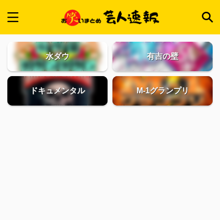
水ダウ
有吉の壁
ドキュメンタル
M-1グランプリ