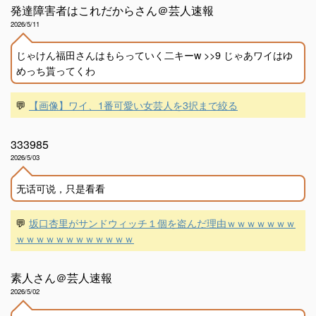
発達障害者はこれだからさん＠芸人速報
2026/5/11
じゃけん福田さんはもらっていく二キーw >>9 じゃあワイはゆ
めっち貰ってくわ
💬
【画像】ワイ、1番可愛い女芸人を3択まで絞る
333985
2026/5/03
无话可说，只是看看
💬
坂口杏里がサンドウィッチ１個を盗んだ理由ｗｗｗｗｗｗｗ
ｗｗｗｗｗｗｗｗｗｗｗｗ
素人さん＠芸人速報
2026/5/02