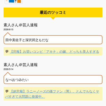
最近のツッコミ
素人さん＠芸人速報
2026/6/15
田中美佐子と深沢邦之もだな
💬
【悲報】お笑いコンビ「アキナ」の嫁、どっちも美人すぎる
素人さん＠芸人速報
2026/5/14
なべおつみたい
💬
【超悲報】ラニーノーズの痛ファン（男）、とんでもなくヤ
バすぎて大問題に発展中。