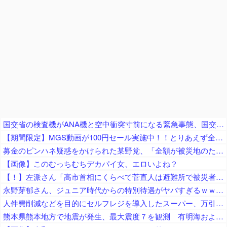
国交省の検査機がANA機と空中衝突寸前になる緊急事態、国交省側は己の非を頑として認めず……
【期間限定】MGS動画が100円セール実施中！！とりあえず全部買うやろｗｗｗｗｗ
募金のピンハネ疑惑をかけられた某野党、「全額が被災地のために使用されます」と議員が反論するも……
【画像】このむっちむちデカパイ女、エロいよね？
【！】左派さん「高市首相にくらべて菅直人は避難所で被災者に怒鳴られテレビで流され健全！「仕込み」視察じゃない！」
永野芽郁さん、ジュニア時代からの特別待遇がヤバすぎるｗｗｗｗｗ
人件費削減などを目的にセルフレジを導入したスーパー、万引き被害が急増 被害額は推定約５００万円
熊本県熊本地方で地震が発生、最大震度７を観測 有明海および八代海に津波注意報