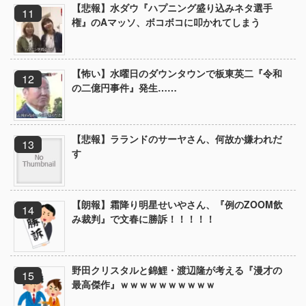
【悲報】水ダウ『ハプニング盛り込みネタ選手
権』のAマッソ、ボコボコに叩かれてしまう
【怖い】水曜日のダウンタウンで板東英二『令和
の二億円事件』発生……
【悲報】ラランドのサーヤさん、何故か嫌われだ
す
【朗報】霜降り明星せいやさん、『例のZOOM飲
み裁判』で文春に勝訴！！！！！
野田クリスタルと錦鯉・渡辺隆が考える『漫才の
最高傑作』ｗｗｗｗｗｗｗｗｗｗ