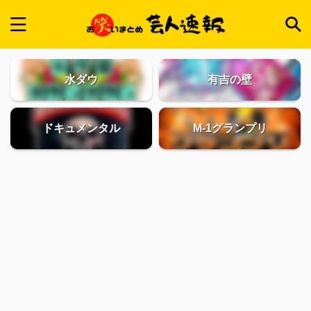
水ダウ
有吉の壁
ドキュメンタル
M-1グランプリ