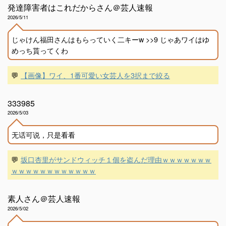
発達障害者はこれだからさん＠芸人速報
2026/5/11
じゃけん福田さんはもらっていく二キーw >>9 じゃあワイはゆ
めっち貰ってくわ
💬
【画像】ワイ、1番可愛い女芸人を3択まで絞る
333985
2026/5/03
无话可说，只是看看
💬
坂口杏里がサンドウィッチ１個を盗んだ理由ｗｗｗｗｗｗｗ
ｗｗｗｗｗｗｗｗｗｗｗｗ
素人さん＠芸人速報
2026/5/02