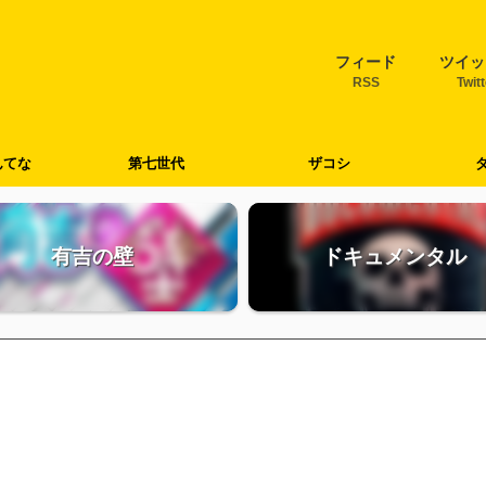
フィード
ツイッ
RSS
Twit
んてな
第七世代
ザコシ
有吉の壁
ドキュメンタル