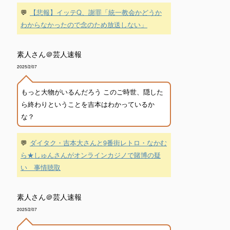
💬
【悲報】イッテQ、謝罪「統一教会かどうか
わからなかったので念のため放送しない」
素人さん＠芸人速報
2025/2/07
もっと大物がいるんだろう このご時世、隠した
ら終わりということを吉本はわかっているか
な？
💬
ダイタク・吉本大さんと9番街レトロ・なかむ
ら★しゅんさんがオンラインカジノで賭博の疑
い 事情聴取
素人さん＠芸人速報
2025/2/07