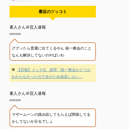
最近のツッコミ
素人さん＠芸人速報
2025/2/09
ググッたら普通に出てくるやん 統一教会のこと
なんも解決してないのやばいわ
💬
【悲報】イッテQ、謝罪「統一教会かどうか
わからなかったので念のため放送しない」
素人さん＠芸人速報
2025/2/08
マザームーンの踏み絵してもらえば関係してる
かしてないか分るでしょ