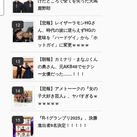
けたところで全てを失った大馬
鹿野郎
【悲報】レイザーラモンHGさ
ん、時代の波に逆らえずHGの
意味を「ハードゲイ」から「ホ
ットガイ」に変更ｗｗｗｗ
【朗報】カミナリ・まなぶくん
の奥さん、元AKB48でセクシ
ー女優だった……！！！
【悲報】アメトーークの『女の
子大好き芸人』、ヤバすぎるｗ
ｗｗｗｗｗ
『R-1グランプリ2025』、決勝
進出者9名決定！！！！！