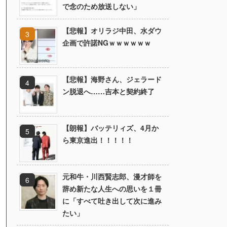
で念のため放送しない」
【悲報】オリラジ中田、水ダウ
企画で許諾NGｗｗｗｗｗｗ
【悲報】海野さん、ジェラード
ン脱退へ……吉本と契約終了
【朗報】バッテリィズ、4月か
ら東京進出！！！！！
元和牛・川西賢志郎、漫才師を
辞め新たな人生への思いを１冊
に「すべて吐き出して次に進み
たい」