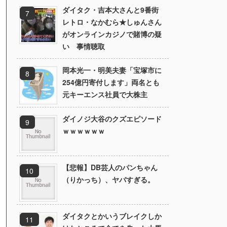
ダイタク・吉本大さんと9番街
レトロ・なかむら★しゅんさん
がオンラインカジノで賭博の疑
い 事情聴取
岡本光一・明美夫妻「宝塚市に
254億円寄付します」両名とも
元キーエンス社員で大株主
ダイノジ大谷のクズエピソード
ｗｗｗｗｗｗ
【悲報】DB芸人のパンちゃん
（りかっち）、ヤバすぎる。
ダイタクとかいうブレイクしか