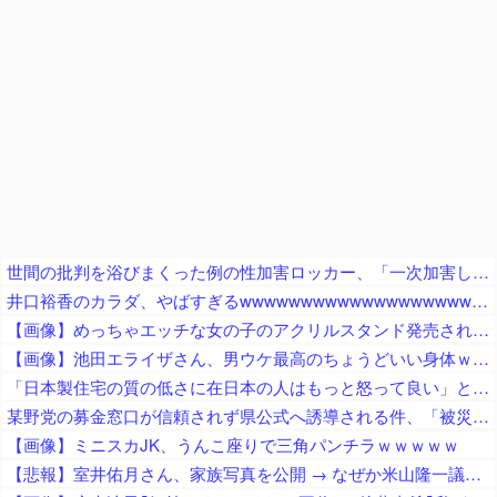
世間の批判を浴びまくった例の性加害ロッカー、「一次加害した人間がこれ言うのか」と周囲を唖然とさせる言動を……
井口裕香のカラダ、やばすぎるwwwwwwwwwwwwwwwwwwwww
【画像】めっちゃエッチな女の子のアクリルスタンド発売されるｗｗ
【画像】池田エライザさん、男ウケ最高のちょうどいい身体ｗｗｗｗ
「日本製住宅の質の低さに在日本の人はもっと怒って良い」と在米邦人が御忠告、アメリカ製の家屋なら冷房無しでも快適に過ごせて……
某野党の募金窓口が信頼されず県公式へ誘導される件、「被災地のことを考えてのこととは思えない」と某野党議員が不満を漏らしまくり
【画像】ミニスカJK、うんこ座りで三角パンチラｗｗｗｗｗ
【悲報】室井佑月さん、家族写真を公開 → なぜか米山隆一議員の姿が消えてネットで話題に → 「レスバで忙しいの？」「撮影係に徹してるのか？」