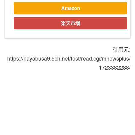
Amazon
楽天市場
引用元:
https://hayabusa9.5ch.net/test/read.cgi/mnewsplus/
1723382288/