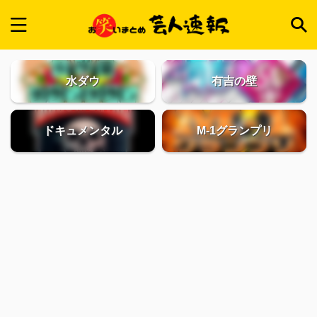
水ダウ
有吉の壁
ドキュメンタル
M-1グランプリ