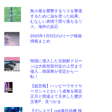
鳥小屋を襲撃するリスを撃退
するために油を塗った結果。
むなしい表情で滑り落ちるリ
ス。海外の反応
2023年1月5日のJリーグ移籍
情報まとめ
韓国に侵入した北朝鮮ドロー
ンは大統領室付近の上空まで
侵入…韓国軍が否定から一
転！
【超悲報】ハッピーウサイヤ
ーガシャとかいう虚無を限定
正月と間違えて天井した鷺沢
文香P、見つかる
【デレステ】co6週目待機 飛