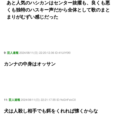
あと人気のハシカンはセンター抜擢も、良くも悪
くも独特のハスキー声だから全体として歌のまと
まりがむずい感じだった
9:
2024/08/11(日) 22:20:12.06 ID:41fJIY0f0
芸人速報
カンナの中身はオッサン
11:
2024/08/11(日) 22:21:17.55 ID:YoGhFskC0
芸人速報
犬は人殺し相手でも餌をくれれば懐くからな