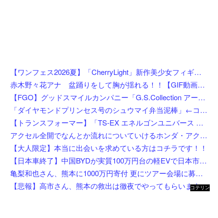
【ワンフェス2026夏】「CherryLight」新作美少女フィギュア情報まとめ
赤木野々花アナ 盆踊りをして胸が揺れる！！【GIF動画あり】
【FGO】グッドスマイルカンパニー「G.S.Collection アーチャー/バーヴァン・シー 英霊祝装Ver.」【フィギュア化決定】
「ダイヤモンドプリンセス号のシュウマイ弁当泥棒」←コイツの正体
【トランスフォーマー】「TS-EX エネルゴンユニバース オプティマスプライム」【T-SPARK ZONE 流通限定で予約開始】
アクセル全開でなんとか流れについていけるホンダ・アクティの動画が人気に。
【大人限定】本当に出会いを求めている方はコチラです！！
【日本車終了】中国BYDが実質100万円台の軽EVで日本市場に殴り込み
亀梨和也さん、熊本に1000万円寄付 更にツアー会場に募金箱設置
【悲報】高市さん、熊本の救出は徹夜でやってもらいますと言ってしまいめっちゃ炎上してしまうw w w w w w w w w
コテリン
- 固定リ
ンク自動
更新ツー
ル