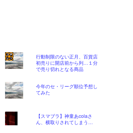
行動制限のない正月、百貨店
初売りに開店前から列…１分
コテ
で売り切れとなる商品
リン
- 固
今年のセ・リーグ順位予想し
定リ
てみた
ンク
自動
【スマブラ】神童あcolaさ
更新
ん、横取りされてしまう…
ツー
ル