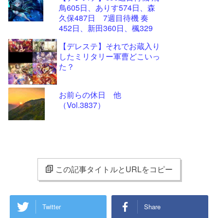
鳥605日、ありす574日、森
久保487日 7週目待機 奏
452日、新田360日、楓329
日、加蓮270日、蘭子259日
【デレステ】それでお蔵入り
したミリタリー軍曹どこいっ
た？
お前らの休日 他
（Vol.3837）
この記事タイトルとURLをコピー
Twitter
Share