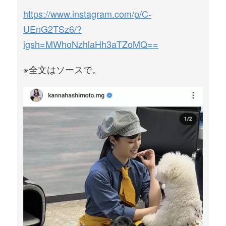
https://www.instagram.com/p/C-
UEnG2TSz6/?
igsh=MWhoNzhlaHh3aTZoMQ==
※全文はソースで。