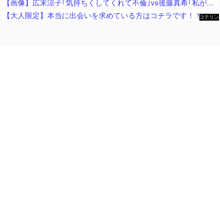
【画像】広末涼子｢気持ちくしてくれて不倫｣vs後藤真希｢私がゴマキ不倫｣
【大人限定】本当に出会いを求めている方はコチラです！！
コテリン
- 固定リ
ンク自動
更新ツー
ル