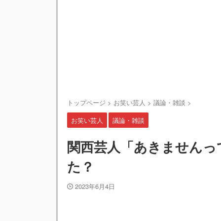
トップページ
>
お笑い芸人
>
議論・雑談
>
お笑い芸人
議論・雑談
関西芸人「あきませんっ
た？
2023年6月4日