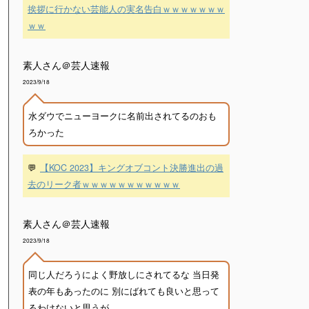
挨拶に行かない芸能人の実名告白ｗｗｗｗｗｗｗ
ｗｗ
素人さん＠芸人速報
2023/9/18
水ダウでニューヨークに名前出されてるのおも
ろかった
💬
【KOC 2023】キングオブコント決勝進出の過
去のリーク者ｗｗｗｗｗｗｗｗｗｗｗ
素人さん＠芸人速報
2023/9/18
同じ人だろうによく野放しにされてるな 当日発
表の年もあったのに 別にばれても良いと思って
るわけないと思うが