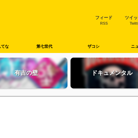
フィード
ツイッ
RSS
Twit
んてな
第七世代
ザコシ
ニ
有吉の壁
ドキュメンタル