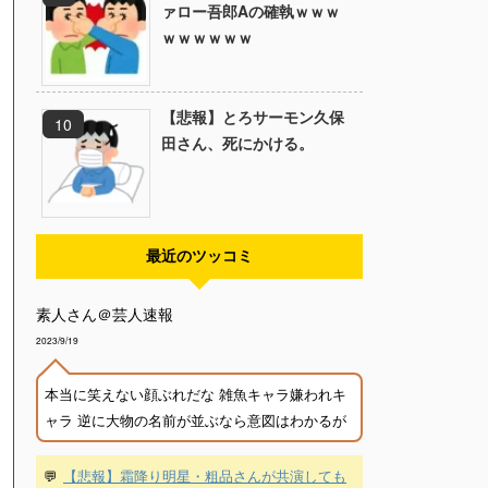
ァロー吾郎Aの確執ｗｗｗ
ｗｗｗｗｗｗ
【悲報】とろサーモン久保
田さん、死にかける。
最近のツッコミ
素人さん＠芸人速報
2023/9/19
本当に笑えない顔ぶれだな 雑魚キャラ嫌われキ
ャラ 逆に大物の名前が並ぶなら意図はわかるが
💬
【悲報】霜降り明星・粗品さんが共演しても