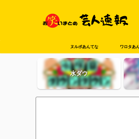
ヌルポあんてな
ワロタあ
水ダウ