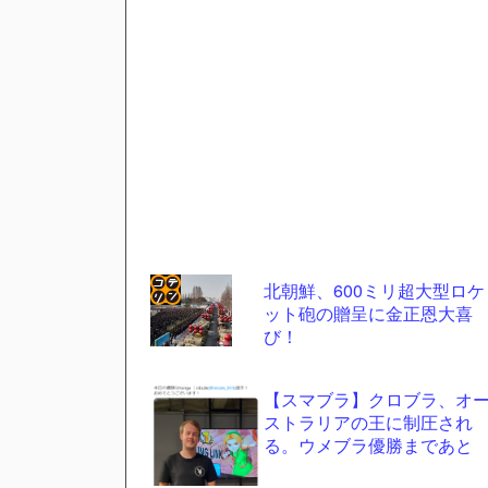
北朝鮮、600ミリ超大型ロケ
ット砲の贈呈に金正恩大喜
コテ
び！
リン
- 固
【スマブラ】クロブラ、オ
定リ
ストラリアの王に制圧され
る。ウメブラ優勝まであと
ンク
自動