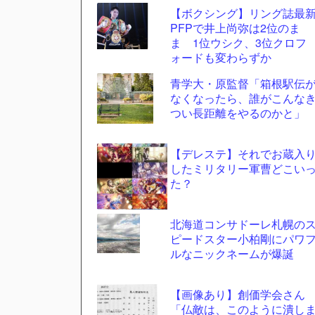
【ボクシング】リング誌最
更新
PFPで井上尚弥は2位のま
ツー
ま 1位ウシク、3位クロフ
ル
ォードも変わらずか
青学大・原監督「箱根駅伝
なくなったら、誰がこんな
つい長距離をやるのかと」
【デレステ】それでお蔵入
したミリタリー軍曹どこい
た？
北海道コンサドーレ札幌の
ピードスター小柏剛にパワ
ルなニックネームが爆誕
【画像あり】創価学会さん
「仏敵は、このように潰し