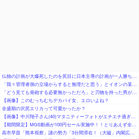
仏独の計画が大爆死したのを尻目に日本主導の計画が一人勝ち状態に、日本政府がドイツを露骨に疫病神扱いして……
「我々管理者側の立場からすると無理だと思う」とイオンの某テナントを擁護する声、「みんなで最低限の店の片付けやって、今日は帰るべ」って指示する方が普通で……
「どう見ても発砲する必要無かっただろ」と刃物を持った男が撃たれた事件に左派が激怒、発砲した警察は何か勘違いしてねえか？
【画像】このむっちむちデカパイ女、エロいよね？
全盛期の沢尻エリカって可愛かったか？
【画像】中川翔子さん(40)マタニティーフォトがエチエチ過ぎるｗｗｗｗｗｗｗｗ
【期間限定】MGS動画が100円セール実施中！！とりあえず全部買うやろｗｗｗｗｗ
高市早苗「熊本視察」謎の勢力「3分間滞在！（大嘘」内閣広報官「事実無根（全否定」高市早苗「51分間視察（首相動静」マスコミ「被災者証言で10秒！（印象操作」→