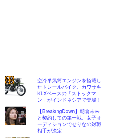
空冷単気筒エンジンを搭載し
たトレールバイク、カワサキ
コテ
KLXベースの「ストックマ
リン
ン」がインドネシアで登場！
- 固
【BreakingDown】朝倉未来
定リ
と契約しての第一戦、女子オ
ーディションでせりなの対戦
ンク
相手が決定
自動