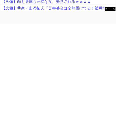
【画像】顔も身体も完璧な女、発見されるｗｗｗｗ
【悲報】共産・山添拓氏「災害募金は全額届けてる！被災地の党活動を支援する募金は別！」 → ﾈｯﾄ「なんで熊本県のHPに一切誘導しないの？」ｗｗｗｗｗｗｗｗｗｗｗｗ
コテリン
- 固定リ
ンク自動
更新ツー
ル