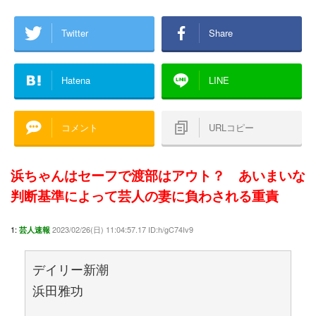
Twitter
Share
Hatena
LINE
コメント
URLコピー
浜ちゃんはセーフで渡部はアウト？ あいまいな
判断基準によって芸人の妻に負わされる重責
1:
2023/02/26(日) 11:04:57.17 ID:h/gC74Iv9
芸人速報
デイリー新潮
浜田雅功