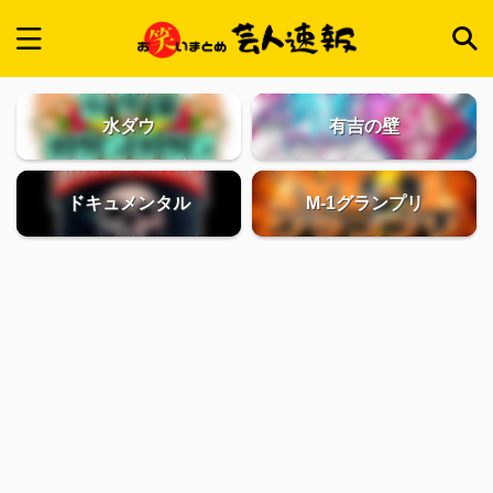
水ダウ
有吉の壁
ドキュメンタル
M-1グランプリ