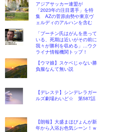
アジアサッカー連盟が
更新
「2023年の注目選手」を特
ツー
集 AZの菅原由勢や東京ヴ
ル
ェルディのアルハンを含む
11選手
「プーチン氏はがんを患って
いる、死期は近いがその前に
我々が勝利を収める」…ウク
ライナ情報機関トップ！
【ウマ娘】スケベじゃない勝
負服なんて無い説
【デレステ】シンデレラガー
ルズ劇場わいど☆ 第587話
【朗報】大盛まほぴょんが新
年から入浴お色気シーン！ｗ