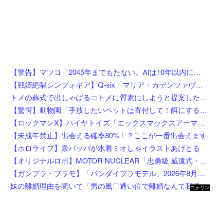
【警告】マツコ「2045年までもたない。AIは10年以内に来るぞ」
【戦姫絶唱シンフォギア】Q-six「マリア・カデンツァヴナ・イヴ」フィギュア【8月4日予約開始】
トメの葬式で出しゃばるコトメに質素にしようと提案した私！「あんたは関係ない」と言われたのでお望み通り速攻で帰宅してボイコットしてやった結果←自滅してて最高にスカッとするｗ
【驚愕】動物園「手放したいペットは寄付して！餌にするから！」←これってどうなん？w w w w w w w w w w
【ロックマンX】ハイヤトイズ「エックスマックスアーマー」アクションフィギュア 試作公開【近日予約開始】
【未成年禁止】出会える確率80%！？ここが一番出会えます
【ホロライブ】泉パッパが水着ミオしゃイラストあげとる
【オリジナルロボ】MOTOR NUCLEAR「忠勇級 威遠式・近衛軍仕様」プラモデル【予約開始】
【ガンプラ・プラモ】「バンダイプラモデル」2026年8月発売商品【スケジュール公開】
妹の離婚理由を聞いて「男の風〇通い位で離婚なんて我慢足りないｗ私なら自分を反省する」とドヤるコトメ。すかさずコトメ夫が風〇店に入る証拠写真を見せてあげた結果ｗｗｗｗｗｗ
コテリン
- 固定リ
ンク自動
更新ツー
ル