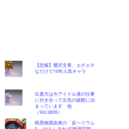
【悲報】鷺沢文香、エチエチ
なだけで10年人気キャラ
コテ
リン
- 固
Q.貴方は今アイドル達の仕事
定リ
に付き合って出先の旅館に泊
まっています 他
ンク
（Vol.3835）
自動
暗黒物質由来の「反ヘリウム
更新
3」は(もしあれば)観測可能