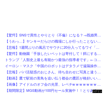
【驚愕】SNSで異性とやりとり《不倫》になる？→既婚男女の約7割がまさかの『こう』回答してしまうw w w w w w w w
【うわっ…】ヤンキーだらけの職場にしか行ったことない奴にしか分からないことを集めてみたら闇が深過ぎた件w w w w w w w w w w
【悲報】1週間ぶりの風呂でサウナに20分入ってるワイ「んふぅ…全身の毛穴からくっさい汗ドバドバ出てるぅ…」←これw w w w w w w
【驚愕】動物園「手放したいペットは寄付して！餌にするから！」←これってどうなん？w w w w w w w w w w
トランプ「人類史上最も有能かつ最強の指導者です」←コイツがイラン如きに右往左往してる理由
イーロン・マスク「中国のロボットはデタラメで遠隔操作してるだけ」
【悲報】パパ活疑惑のおじさん、待ち合わせに写真と違う女が来たので逃げようとするも眼鏡を奪われ可哀想なことになっているところを激写されてしまう…
【動画】鷹で駅前の害鳥を追い払う都会の鷹匠が格好いいｗｗｗｗ
【画像】アイドルのオフ会の光景、レベチw w w w w w w w w w w
【期間限定】MGS動画が100円セール実施中！！とりあえず全部買うやろｗｗｗｗｗ
コテリン
- 固定リ
ンク自動
更新ツー
ル