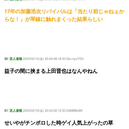
17年の加藤浩次リバイバルは「当たり前じゃねぇか
らな！」が琴線に触れまくった結果らしい
30:
2023/02/10(金) 20:24:48.18 ID:Gb+nyuTD0
芸人速報
益子の間に挟まる上田晋也はなんやねん
31:
2023/02/10(金) 20:24:52.10 ID:03iMBBvB0
芸人速報
せいやがチンポロした時ゲイ人気上がったの草