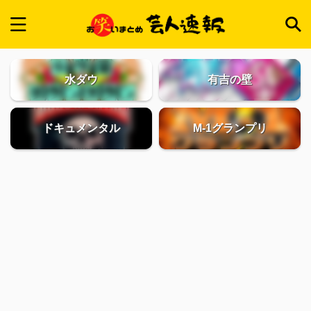
水ダウ
有吉の壁
ドキュメンタル
M-1グランプリ