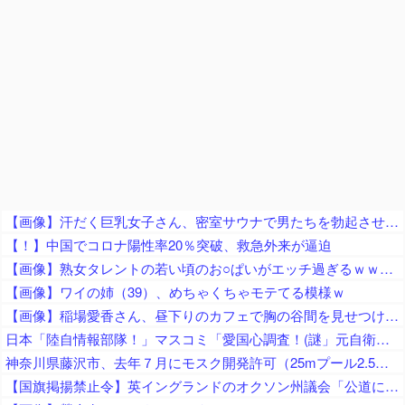
【画像】汗だく巨乳女子さん、密室サウナで男たちを勃起させてしまうｗｗｗｗｗｗ
【！】中国でコロナ陽性率20％突破、救急外来が逼迫
【画像】熟女タレントの若い頃のお○ぱいがエッチ過ぎるｗｗｗｗｗ
【画像】ワイの姉（39）、めちゃくちゃモテてる模様ｗ
【画像】稲場愛香さん、昼下りのカフェで胸の谷間を見せつける痴女っぷりを披露ｗ
日本「陸自情報部隊！」マスコミ「愛国心調査！(謎」元自衛隊員「対外情報部門の現地情報隊が調査(実在する人物か不明な証言」朝霞駐屯地「火災発生(因果関係不明」→
神奈川県藤沢市、去年７月にモスク開発許可（25mプール2.5個分くらいのサイズ） → 反対署名3万人超、藤沢市議会にモスク反対の請願・陳情が40件以上 → 市議会、すべて否決
【国旗掲揚禁止令】英イングランドのオクソン州議会「公道にイングランド旗・英国旗の掲揚を禁止」の方針、英高等裁判所も支持