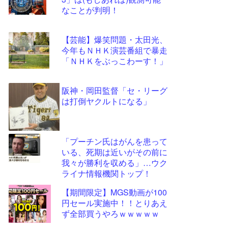
ツー
なことが判明！
ル
【芸能】爆笑問題・太田光、
今年もＮＨＫ演芸番組で暴走
「ＮＨＫをぶっこわーす！」
阪神・岡田監督「セ・リーグ
は打倒ヤクルトになる」
「プーチン氏はがんを患って
いる、死期は近いがその前に
我々が勝利を収める」…ウク
ライナ情報機関トップ！
【期間限定】MGS動画が100
円セール実施中！！とりあえ
ず全部買うやろｗｗｗｗｗ