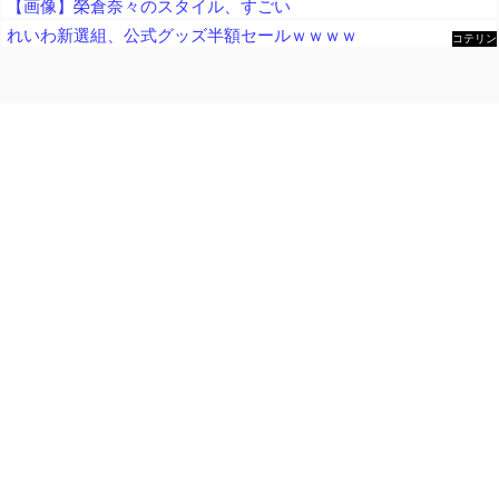
【画像】榮倉奈々のスタイル、すごい
れいわ新選組、公式グッズ半額セールｗｗｗｗ
コテリン
- 固定リ
ンク自動
更新ツー
ル