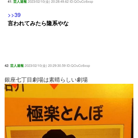
41:
2023/02/10(金) 20:28:49.62 ID:QOuCc6xsp
芸人速報
>>39
言われてみたら隆系やな
42:
2023/02/10(金) 20:29:30.59 ID:QOuCc6xsp
芸人速報
銀座七丁目劇場は素晴らしい劇場