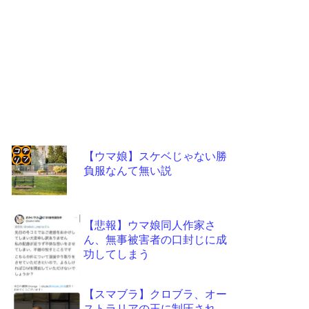
【ウマ娘】スケベじゃない勝
負服なんて無い説
コテ
リン
- 固
【悲報】ウマ娘同人作家さ
定リ
ん、無事被害者の口封じに成
功してしまう
ンク
自動
【スマブラ】クロブラ、オー
更新
ストラリアの王に制圧され