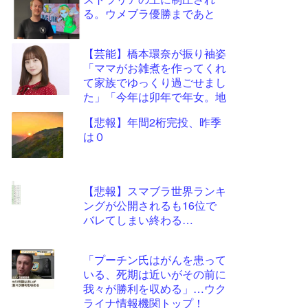
ツー
る。ウメブラ優勝まであと
ル
【芸能】橋本環奈が振り袖姿
「ママがお雑煮を作ってくれ
て家族でゆっくり過ごせまし
た」「今年は卯年で年女。地
に足をつけて頑張ります」
【悲報】年間2桁完投、昨季
は０
【悲報】スマブラ世界ランキ
ングが公開されるも16位で
バレてしまい終わる…
「プーチン氏はがんを患って
いる、死期は近いがその前に
我々が勝利を収める」…ウク
ライナ情報機関トップ！