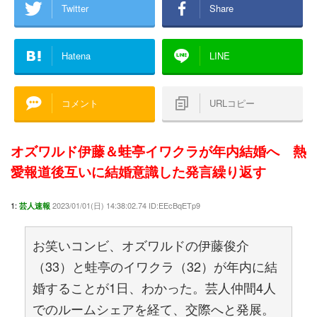
Twitter
Share
Hatena
LINE
コメント
URLコピー
オズワルド伊藤＆蛙亭イワクラが年内結婚へ 熱
愛報道後互いに結婚意識した発言繰り返す
1:
2023/01/01(日) 14:38:02.74 ID:EEcBqETp9
芸人速報
お笑いコンビ、オズワルドの伊藤俊介
（33）と蛙亭のイワクラ（32）が年内に結
婚することが1日、わかった。芸人仲間4人
でのルームシェアを経て、交際へと発展。