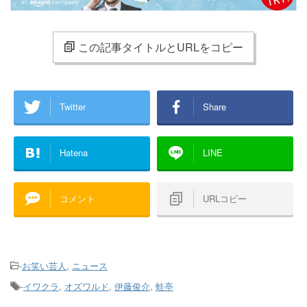
この記事タイトルとURLをコピー
Twitter
Share
Hatena
LINE
コメント
URLコピー
-
お笑い芸人
,
ニュース
-
イワクラ
,
オズワルド
,
伊藤俊介
,
蛙亭