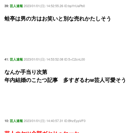
39:
2023/01/01(日) 14:52:55.26 ID:bpYrUaPb0
芸人速報
蛙亭は男の方はお笑いと別な売れかたしそう
41:
2023/01/01(日) 14:53:52.08 ID:5+C2cnL00
芸人速報
なんか手当り次第
年内結婚のこたつ記事 多すぎるわw芸人可愛そう
10:
2023/01/01(日) 14:40:57.31 ID:BhzEypVF0
芸人速報