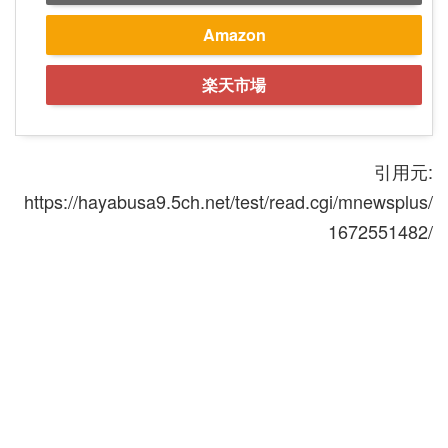
Amazon
楽天市場
引用元:
https://hayabusa9.5ch.net/test/read.cgi/mnewsplus/
1672551482/