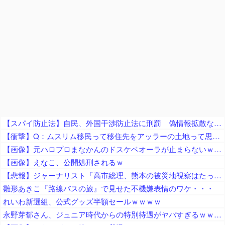
【スパイ防止法】自民、外国干渉防止法に刑罰 偽情報拡散などの不当干渉を防止 これに反対する政党はどこかな？
【衝撃】Q：ムスリム移民って移住先をアッラーの土地って思ってるの？ → 衝撃の回答がコチラ → ｗｗｗｗｗｗｗｗｗｗｗｗｗｗ
【画像】元ハロプロまなかんのドスケベオーラが止まらないｗｗｗｗ
【画像】えなこ、公開処刑されるｗ
【悲報】ジャーナリスト「高市総理、熊本の被災地視察はたったの3分！」 → ライブ動画で19分超の滞在が発覚 ｗｗｗｗｗｗｗｗｗｗｗｗｗｗｗ
雛形あきこ『路線バスの旅』で見せた不機嫌表情のワケ・・・
れいわ新選組、公式グッズ半額セールｗｗｗｗ
永野芽郁さん、ジュニア時代からの特別待遇がヤバすぎるｗｗｗｗｗ