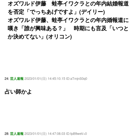
オズワルド伊藤 蛙亭イワクラとの年内結婚報道
を否定「でっちあげですよ」(デイリー)
オズワルド伊藤、蛙亭イワクラとの年内婚報道に
嘆き「誰が興味ある？」 時期にも言及「いつと
か決めてない」(オリコン)
24:
2023/01/01(日) 14:45:10.15 ID:aTmjnS0q0
芸人速報
占い師かよ
28:
2023/01/01(日) 14:47:08.03 ID:fpB9weV+0
芸人速報