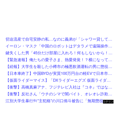
切迫流産で自宅安静の私…なのに義弟が「シャワー貸して」「泊めて」と嫌がらせレベルの連続突撃！夫経由で断ると私に直接LINEしてきて絶句←大人しく自宅の風呂に入れよ
イーロン・マスク「中国のロボットはデタラメで遠隔操作してるだけ」
鍵失くした男「45分だけ部屋に入れろ！何もしないから！」→女子大生「無理です（警察呼びます）」→男「熱中症になれってか！使えないな！」完全に不審者で草ｗｗｗ
【緊急速報】俺たちの愛子さま、熱愛発覚！？横になってしまう奴らが大量発生してしまう…
【続報】大学生を殺した小樽市の極悪飲酒運転の男に懲役4年6ヶ月の判決。
【日本車終了】中国BYDが実質100万円台の軽EVで日本市場に殴り込み
【仮面ライダーマイス】「DXライダーエグズ 仮面ライダーストア東京セット」仮面ライダーストアで発売決定
【衝撃】高橋真麻アナ、フジテレビ入社は『コネ』ではないが…「忖度じゃないですか？」←これw w w w w w w w
【衝撃】反社さん「ウチのシマで闇バイト、オレオレ詐欺、強盗する奴らぶっ○す」←これw w w w w w w
江別大学生暴行ﾀﾋ″主犯格″の川口侑斗被告に「無期懲役」の判決→当時17歳少年に「懲役30年」の判決
コテリン
- 固定リ
ンク自動
更新ツー
ル