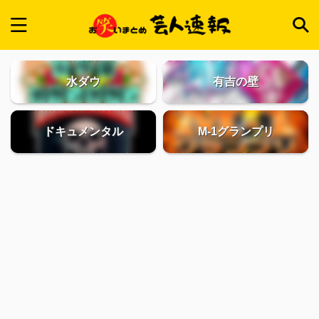
水ダウ
有吉の壁
ドキュメンタル
M-1グランプリ