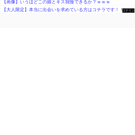
【画像】いうほどこの娘とキス我慢できるか？ｗｗｗ
【大人限定】本当に出会いを求めている方はコチラです！！
コテリン
- 固定リ
ンク自動
更新ツー
ル