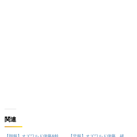
関連
【朗報】オズワルド伊藤&蛙
【悲報】オズワルド伊藤、破