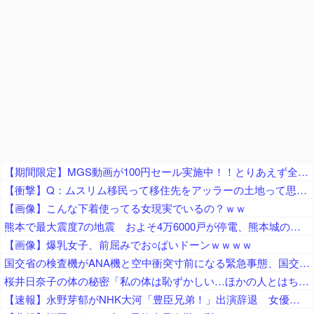
【期間限定】MGS動画が100円セール実施中！！とりあえず全部買うやろｗｗｗｗｗ
【衝撃】Q：ムスリム移民って移住先をアッラーの土地って思ってるの？ → 衝撃の回答がコチラ → ｗｗｗｗｗｗｗｗｗｗｗｗｗｗ
【画像】こんな下着使ってる女現実でいるの？ｗｗ
熊本で最大震度7の地震 およそ4万6000戸が停電、熊本城の石垣が崩れたとの情報 川内・玄海原発に異常なし、通常運転継続中 生放送中だったジャパネットさん、ヘルメット被って地震情報を伝える
【画像】爆乳女子、前屈みでお○ぱいドーンｗｗｗｗ
国交省の検査機がANA機と空中衝突寸前になる緊急事態、国交省側は己の非を頑として認めず……
桜井日奈子の体の秘密「私の体は恥ずかしい…ほかの人とはちょっと変わってるの」
【速報】永野芽郁がNHK大河「豊臣兄弟！」出演辞退 女優業は事実上、活動休止へ…不倫疑惑余波ドラマにも