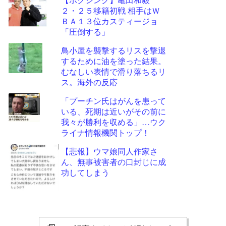
２・２５移籍初戦 相手はＷ
ＢＡ１３位カスティージョ
「圧倒する」
鳥小屋を襲撃するリスを撃退
するために油を塗った結果。
むなしい表情で滑り落ちるリ
ス。海外の反応
「プーチン氏はがんを患って
いる、死期は近いがその前に
我々が勝利を収める」…ウク
ライナ情報機関トップ！
【悲報】ウマ娘同人作家さ
ん、無事被害者の口封じに成
功してしまう