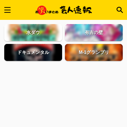
水ダウ
有吉の壁
ドキュメンタル
M-1グランプリ