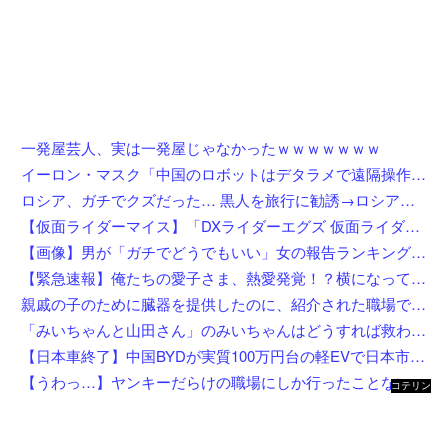
一発屋芸人、実は一発屋じゃなかったｗｗｗｗｗｗｗ
イーロン・マスク「中国のロボットはデタラメで遠隔操作してるだけ」
ロシア、ガチでクズだった… 黒人を旅行に勧誘→ロシア語で契約書にサインさせられる→前線で大量戦死
【仮面ライダーマイス】「DXライダーエグズ 仮面ライダーストア東京セット」仮面ライダーストアで発売決定
【画像】男が「ガチでどうでもいい」女の報告ランキング、圧倒的第１位と言えば『コレ』w w w w w w w w w w
【緊急速報】俺たちの愛子さま、熱愛発覚！？横になってしまう奴らが大量発生してしまう…
親戚の子のために臓器を提供したのに、紹介された職場でいじめられて右足に麻痺が残った…人助けして身体壊された挙句バカにされるとか胸糞すぎ
「みいちゃんと山田さん」のみいちゃんはどうすれば救われたのか
【日本車終了】中国BYDが実質100万円台の軽EVで日本市場に殴り込み
【うわっ…】ヤンキーだらけの職場にしか行ったことない奴にしか分からないことを集めてみたら闇が深過ぎた件w w w w w w w w w w
コテリン
- 固定リ
ンク自動
更新ツー
ル