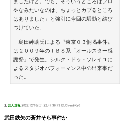
ましたけど。でも、そういうところはプロ
やなみたいなのは、ちょっとカブるところ
はありました」と強引に今回の騒動と結び
つけていた。
島田紳助氏による〝東京０３恫喝事件〟
は２００９年のＴＢＳ系「オールスター感
謝祭」で発生。シルク・ドゥ・ソレイユに
よるスタジオパフォーマンス中の出来事だ
った。
2:
2022/12/18(日) 22:47:36.73 ID:Ctren9Xe0
芸人速報
武田鉄矢の蒼井そら事件か