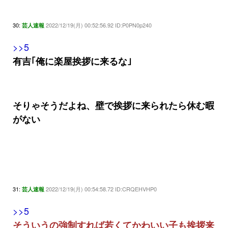
30:
2022/12/19(月) 00:52:56.92 ID:P0PN0p240
芸人速報
>>5
有吉｢俺に楽屋挨拶に来るな｣
そりゃそうだよね、壁で挨拶に来られたら休む暇
がない
31:
2022/12/19(月) 00:54:58.72 ID:CRQEHVHP0
芸人速報
>>5
そういうの強制すれば若くてかわいい子も挨拶来