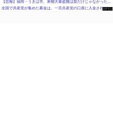
【悲報】福岡・うきは市、果物大量盗難は梨だけじゃなかった… → 柿やキウイも大量に盗まれる → 犯人は土地や果物の知識もあり集団の可能性が指摘される ………
全国で共産党が集めた募金は、一旦共産党の口座に入金され、まとめて、被災自治体や団体（農協や漁協など）にも届けられます
コテリン
- 固定リ
ンク自動
更新ツー
ル