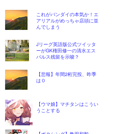
自動
これがバンダイの本気か！エ
更新
アリアルがめっちゃ店頭に並
ツー
んでしまう
ル
Jリーグ英語版公式ツイッタ
ーがGK権田修一の清水エス
パルス残留を示唆？
【悲報】年間2桁完投、昨季
は０
【ウマ娘】マチタンはこうい
うことする
【ボクシング】亀田和毅