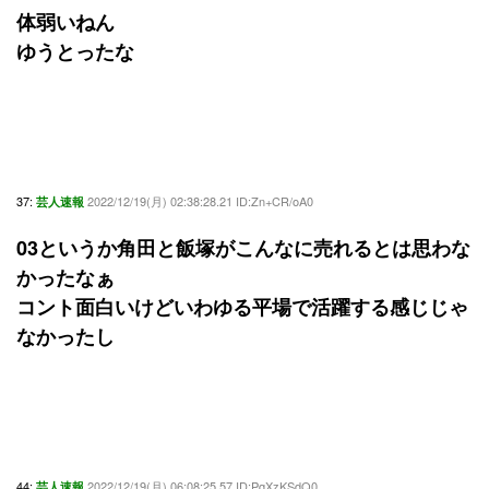
体弱いねん
ゆうとったな
37:
2022/12/19(月) 02:38:28.21 ID:Zn+CR/oA0
芸人速報
03というか角田と飯塚がこんなに売れるとは思わな
かったなぁ
コント面白いけどいわゆる平場で活躍する感じじゃ
なかったし
44:
2022/12/19(月) 06:08:25.57 ID:PqXzKSdQ0
芸人速報