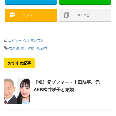
コメント
URLコピー
-
エピソード
,
お笑い芸人
-
岩尾望
,
島田紳助
,
東京03
おすすめ記事
【祝】元ゾフィー・上田航平、元
AKB松井咲子と結婚