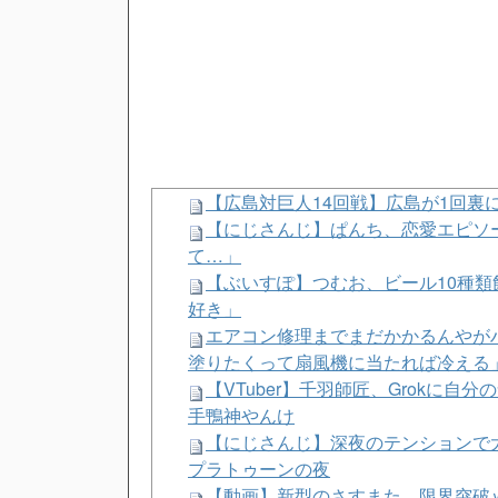
Powered by livedoor 相互RSS
【広島対巨人14回戦】広島が1回裏
【にじさんじ】ぱんち、恋愛エピソ
て…」
【ぶいすぽ】つむお、ビール10種
好き」
エアコン修理までまだかかるんやがハ
塗りたくって扇風機に当たれば冷える
【VTuber】千羽師匠、Grokに
手鴨神やんけ
【にじさんじ】深夜のテンションで
プラトゥーンの夜
【動画】新型のさすまた、限界突破