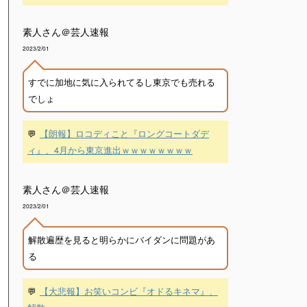
素人さん＠芸人速報
2023/2/01
すでに加地に気に入られてるし東京でも売れる
でしょ
💬
【朗報】ロコディこと『ロングコートダデ
ィ』、4月から東京進出ｗｗｗｗｗｗｗｗ
素人さん＠芸人速報
2023/2/01
解散遍歴を見ると明らかにバイダンに問題があ
る
💬
【大悲報】お笑いコンビ『オドるキネマ』、