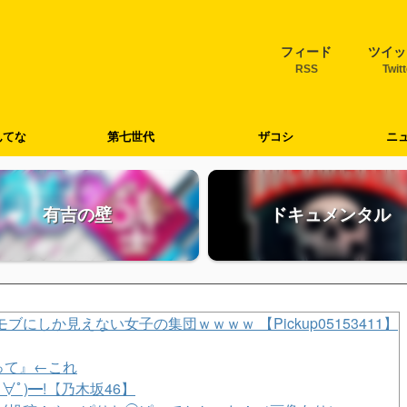
フィード
ツイッ
RSS
Twit
んてな
第七世代
ザコシ
ニ
有吉の壁
ドキュメンタル
しか見えない女子の集団ｗｗｗｗ 【Pickup05153411】
って』←これ
∀ﾟ)━!【乃木坂46】