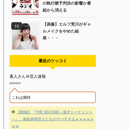
の執行猶予判決の影響か番
組から消える
【画像】エルフ荒川がギャ
ルメイクをやめた結
果・・・
最近のツッコミ
素人さん＠芸人速報
2023/2/03
これは期待
💬
【朗報】『THE SECOND～漫才トーナメント
～』、参戦表明芸人たちがヤバすぎるｗｗｗｗｗ
ｗｗ