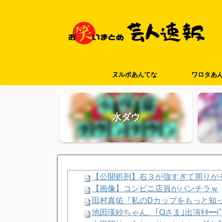
ヌルポあんてな
ワロタあ
水ダウ
【公開処刑】右３が強すぎて周りがモブに
【画像】コンビニ店員がパンチラｗ
田村真佑『私のDカップをもっと知
池田瑛紗ちゃん、｢Qさま｣出演ｷﾀ━(ﾟ