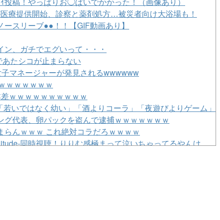
ﾊﾟｲ投稿！やっぱりお◯ぱいでかかった！（画像あり）
が医療提供開始、診察と薬剤処方…被災者向け大浴場も！
ースリーブ●●！！【GIF動画あり】
イン、ガチでエグいって・・・
姿であたシコが止まらない
子マネージャーが発見されるwwwwww
ｗｗｗｗｗｗｗ
本差ｗｗｗｗｗｗｗｗｗｗ
 「若いではなく幼い」「酒よりコーラ」「夜遊びよりゲーム」
ング代表、卵パックを盗んで逮捕ｗｗｗｗｗｗｗ
まらんｗｗｗ これ絶対コラだろｗｗｗｗ
-solitude-同時視聴！りりむ感極まって泣いちゃってるやんけ
ちの先輩、CPUぶっ壊れｗｗｗ
%超えがブクブクすぎて草wwwwww
カ 「世間も家庭内でも注目度が上がる」