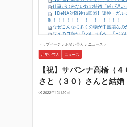
仕事が出来ない奴の特徴「飯が遅い
【DeNA対阪神16回戦】阪神・ガ
制！！！！！！！！！！！！！！！
なぜこんなに多くの物が中国製なの
ワイのロ癖が「QoL上げろ」「PC
『映画ちいかわ 人魚の島のひみつ』
トップページ
>
お笑い芸人
>
ニュース
>
高市首相「日銀は国債を買い入れろ
【疑問】羽田空港近くで全日空機が
お笑い芸人
ニュース
マジ？
【ウマ娘】LA公演ツアー、キャン
【祝】サバンナ高橋（４
ショナルツアーも決定！
さと（３０）さんと結婚
【画像】佳子さま、ガチで風格が備わ
古き良きロールプレイングゲームに
2022年12月20日
【衝撃】イオンモール爆発事故、『
【ウマ娘】18歳になったローレル
【衝撃】イオンモール爆発事故、『
【WS】葬送のフリーレン Vol2
【悲報】菊地亜美さん、マレーシア