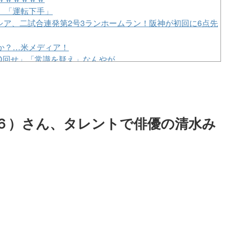
」「運転下手」
ルシア、二試合連発第2号3ランホームラン！阪神が初回に6点先
か？…米メディア！
AD回せ」「常識を疑え」なんやが
公開10日間で興収44億円突破
」←また円安が進行するやん
衝突防止装置で作動回避。これで「ニアミスではない」って
セルが出たので２次募集開始！サンタアニタパークへ行くオプ
６）さん、タレントで俳優の清水み
ってくるwwwww
ありがちな事
とんでもない事実』が判明してしまう・・・・・・
には気を付けた方がいい
とんでもない事実』が判明してしまう・・・・・・
に移住ｗｗｗｗｗｗｗｗｗｗｗｗｗｗｗｗｗｗｗｗｗｗｗｗ