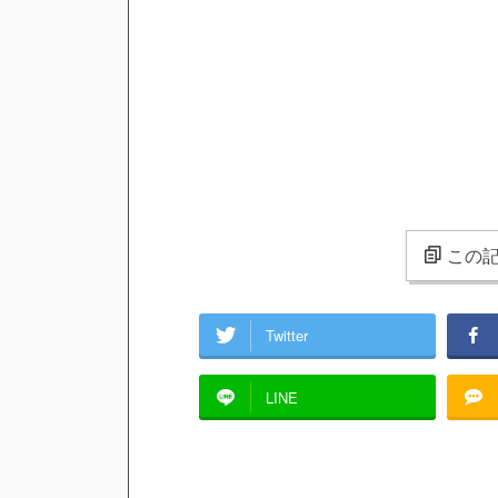
ｗ
【予想】上村麗菜ちゃんが水着にな
Powered by livedoor 相互RSS
この記
Twitter
LINE