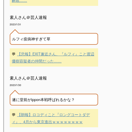
解散……
素人さん＠芸人速報
2023/1/31
ルフィ疫病神すぎて草
💬
【悲報】EXIT兼近さん、『ルフィ』こと渡辺
優樹容疑者の仲間だった……
素人さん＠芸人速報
2023/1/30
遂に堂前がippon本戦呼ばれるかな？
💬
【朗報】ロコディこと『ロングコートダデ
ィ』、4月から東京進出ｗｗｗｗｗｗｗｗ