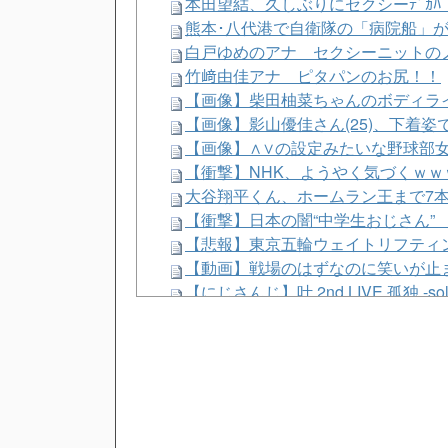
本田望結、久しぶりにセクシーﾃﾞｶ
熊本･八代港で自衛隊の「病院船」
白戸ゆめのアナ セクシーニットのノ
竹﨑由佳アナ ピタパンのお尻！！
【画像】柴田柚菜ちゃんのボディラ
【画像】影山優佳さん(25)、下着
【画像】∧∨の設定みたいな野球部女
【衝撃】NHK、ようやく気づくｗｗ
大谷翔平くん、ホームラン王まで7
【衝撃】日本の闇“中学生おじさん”
【悲報】東京五輪ウェイトリフティ
【動画】戦場のはずなのに笑いが止
【にじさんじ】叶 2nd LIVE 孤独 
車を逆接続した結果ｗｗｗ 高級車持
【画像】デカすぎる女、体脂肪率50
広瀬章人九段、挑決前日に親子ケン