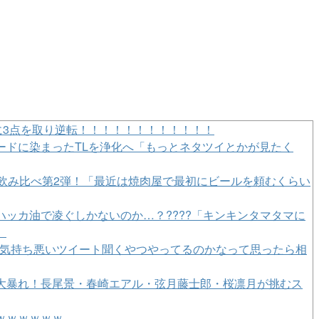
に3点を取り逆転！！！！！！！！！！！！
ードに染まったTLを浄化へ「もっとネタツイとかが見たく
類飲み比べ第2弾！「最近は焼肉屋で最初にビールを頼むくらい
ッカ油で凌ぐしかないのか…？????「キンキンタマタマに
」
自分の気持ち悪いツイート聞くやつやってるのかなって思ったら相
大暴れ！長尾景・春崎エアル・弦月藤士郎・桜凛月が挑むス
ｗｗｗｗｗｗ