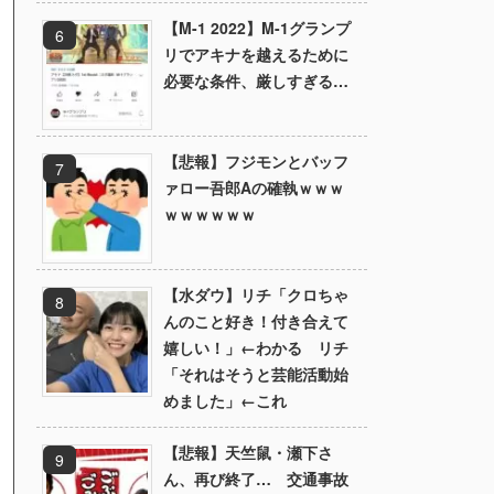
【M-1 2022】M-1グランプ
リでアキナを越えるために
必要な条件、厳しすぎる…
【悲報】フジモンとバッフ
ァロー吾郎Aの確執ｗｗｗ
ｗｗｗｗｗｗ
【水ダウ】リチ「クロちゃ
んのこと好き！付き合えて
嬉しい！」←わかる リチ
「それはそうと芸能活動始
めました」←これ
【悲報】天竺鼠・瀬下さ
ん、再び終了… 交通事故