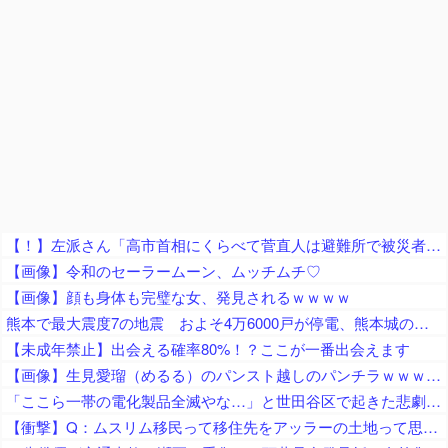
【！】左派さん「高市首相にくらべて菅直人は避難所で被災者に怒鳴られテレビで流され健全！「仕込み」視察じゃない！」
【画像】令和のセーラームーン、ムッチムチ♡
【画像】顔も身体も完璧な女、発見されるｗｗｗｗ
熊本で最大震度7の地震 およそ4万6000戸が停電、熊本城の石垣が崩れたとの情報 川内・玄海原発に異常なし、通常運転継続中 生放送中だったジャパネットさん、ヘルメット被って地震情報を伝える
【未成年禁止】出会える確率80%！？ここが一番出会えます
【画像】生見愛瑠（めるる）のパンスト越しのパンチラｗｗｗｗｗ
「ここら一帯の電化製品全滅やな…」と世田谷区で起きた悲劇に目撃者騒然、下手したら自己破産ルートなのでは……
【衝撃】Q：ムスリム移民って移住先をアッラーの土地って思ってるの？ → 衝撃の回答がコチラ → ｗｗｗｗｗｗｗｗｗｗｗｗｗｗ