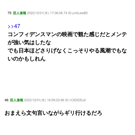
75:
2022/12/01(木) 17:06:06.74 ID:yrklLewB0
芸人速報
>>47
コンフィデンスマンの映画で観た感じだとメンテ
が強い気はしたな
でも日本ほどさりげなくこっそりやる風潮でもな
いのかもしれん
48:
2022/12/01(木) 16:59:23.96 ID:1OlDtDEu0
芸人速報
おまえら文句言いながらギリ行けるだろ