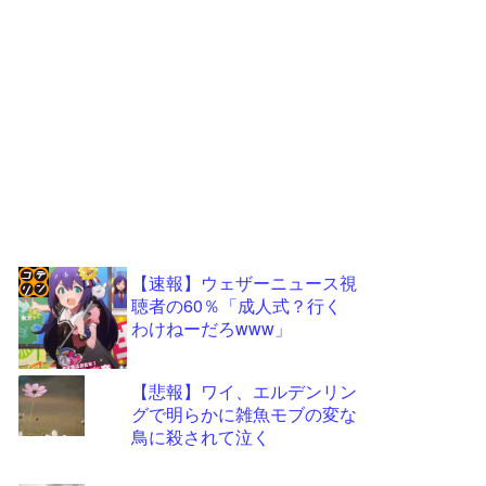
【速報】ウェザーニュース視
聴者の60％「成人式？行く
コテ
わけねーだろwww」
リン
- 固
【悲報】ワイ、エルデンリン
定リ
グで明らかに雑魚モブの変な
鳥に殺されて泣く
ンク
自動