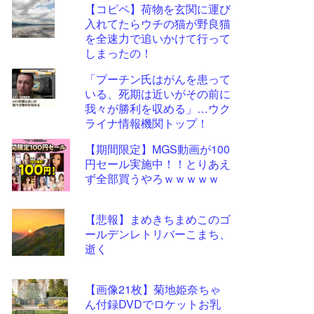
【コピペ】荷物を玄関に運び
更新
入れてたらウチの猫が野良猫
ツー
を全速力で追いかけて行って
ル
しまったの！
「プーチン氏はがんを患って
いる、死期は近いがその前に
我々が勝利を収める」…ウク
ライナ情報機関トップ！
【期間限定】MGS動画が100
円セール実施中！！とりあえ
ず全部買うやろｗｗｗｗｗ
【悲報】まめきちまめこのゴ
ールデンレトリバーこまち、
逝く
【画像21枚】菊地姫奈ちゃ
ん付録DVDでロケットお乳