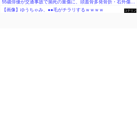
55歳俳優が交通事故で瀕死の重傷に、頭蓋骨多発骨折・右外傷性くも膜下出血・右側頭葉脳挫傷・肋骨骨折など大怪我を負うも……
【画像】ゆうちゃみ、●●毛がチラリするｗｗｗｗ
コテリン
- 固定リ
ンク自動
更新ツー
ル