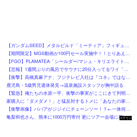
【ガンダムSEED】メタルビルド「ミーティア」フィギュア【プレバン受注開始】
【期間限定】MGS動画が100円セール実施中！！とりあえず全部買うやろｗｗｗｗｗ
【FGO】PLAMATEA「シールダー/マシュ・キリエライト〔オルテナウス〕」プラモデル【明日先行予約開始】
【悲報】1週間ぶりの風呂でサウナに20分入ってるワイ「んふぅ…全身の毛穴からくっさい汗ドバドバ出てるぅ…」←これw w w w w w w
【衝撃】高橋真麻アナ、フジテレビ入社は『コネ』ではないが…「忖度じゃないですか？」←これw w w w w w w w
鹿児島・5歳男児遺体発見→温泉施設スタッフが胸中語る
【緊急】俺たちの水原一平、衝撃の事実がここにきて判明！！一発逆転へ！！←これw w w w w w w w w
家購入に「ダメダメ！」と猛反対するトメに「あなたの家じゃありません」と言い放った結果→激怒したトメが自ら〇〇を口にして最高の展開へｗｗｗｗｗｗ
【衝撃画像】ババアがジジイにチェーンソー！？←一体何があったんやコレw w w w w w w w w
亀梨和也さん、熊本に1000万円寄付 更にツアー会場に募金箱設置
コテリン
- 固定リ
ンク自動
更新ツー
ル