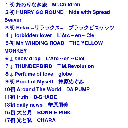
１初 終わりなき旅 Mr.Children
２初 HURRY GO ROUND hide with Spread
Beaver
３初 Relax ~リラックス~ ブラックビスケッツ
４↓ forbidden lover L'Arc～en～Ciel
５初 MY WINDING ROAD THE YELLOW
MONKEY
６↓ snow drop L'Arc～en～Ciel
７↓ THUNDERBIRD T.M.Revolution
８↓ Perfume of love globe
９初 Proof of Myself 林原めぐみ
10初 Around The World DA PUMP
11初 truth D-SHADE
13初 daily news 華原朋美
15初 犬と月 BONNIE PINK
17初 光と私 CHARA