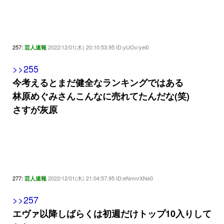
257:
2022/12/01(木) 20:10:53.95 ID:yUOv/yei0
芸人速報
>>255
今考えるとまだ健全なランキングではある
林原めぐみさんこんなに売れてたんだな(笑)
さすが灰原
277:
2022/12/01(木) 21:04:57.95 ID:eNmnrXNe0
芸人速報
>>257
エヴァ以降しばらくは初週だけトップ10入りして