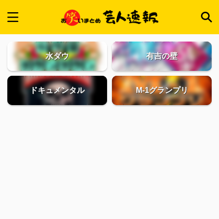
水ダウ
有吉の壁
ドキュメンタル
M-1グランプリ