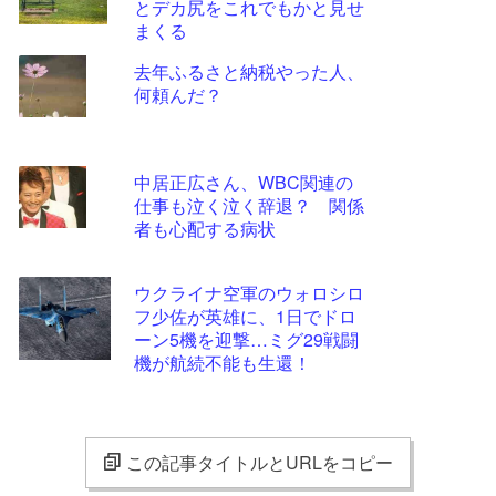
とデカ尻をこれでもかと見せ
まくる
去年ふるさと納税やった人、
何頼んだ？
中居正広さん、WBC関連の
仕事も泣く泣く辞退？ 関係
者も心配する病状
ウクライナ空軍のウォロシロ
フ少佐が英雄に、1日でドロ
ーン5機を迎撃…ミグ29戦闘
機が航続不能も生還！
この記事タイトルとURLをコピー