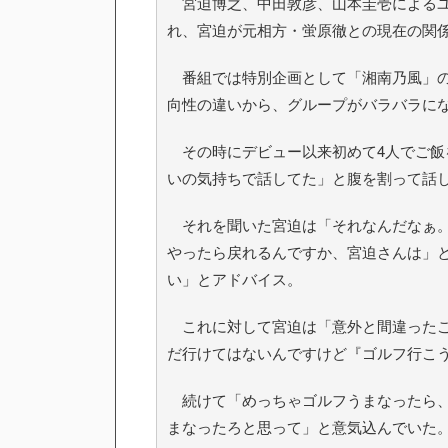
宮迫博之、中田敦彦、山本圭壱によるユーチュ
れ、宮迫が元相方・蛍原徹との現在の関
番組では特別企画として「湘南乃風」のRE
向性の違いから、グループがバラバラに
その時にデビュー以来初めて4人でご飯を
いの気持ちで話してた」と腹を割って話
それを聞いた宮迫は「それなんだなぁ。
やったら戻れるんですか、宮迫さんは」と
い」とアドバイス。
これに対して宮迫は「意外と間違ったこ
だ行けてはないんですけど『ゴルフ行こ
続けて「めっちゃゴルフうまなったら、
まなったろと思って」と意気込んでいた