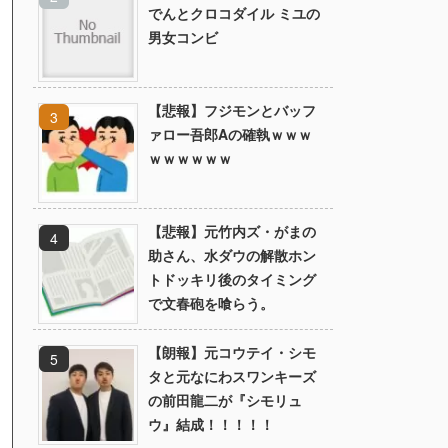
でんとクロコダイル ミユの
男女コンビ
【悲報】フジモンとバッフ
ァロー吾郎Aの確執ｗｗｗ
ｗｗｗｗｗｗ
【悲報】元竹内ズ・がまの
助さん、水ダウの解散ホン
トドッキリ後のタイミング
で文春砲を喰らう。
【朗報】元コウテイ・シモ
タと元なにわスワンキーズ
の前田龍二が『シモリュ
ウ』結成！！！！！