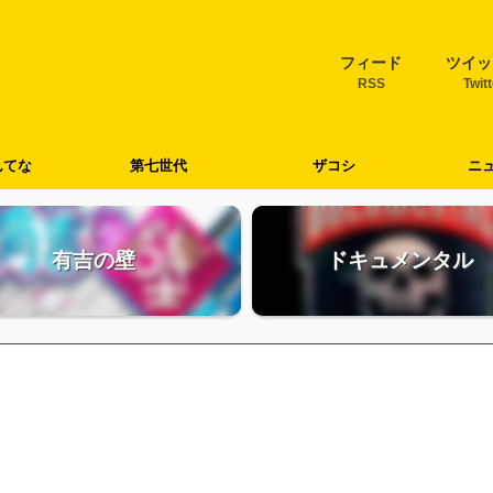
フィード
ツイッ
RSS
Twit
んてな
第七世代
ザコシ
ニ
有吉の壁
ドキュメンタル