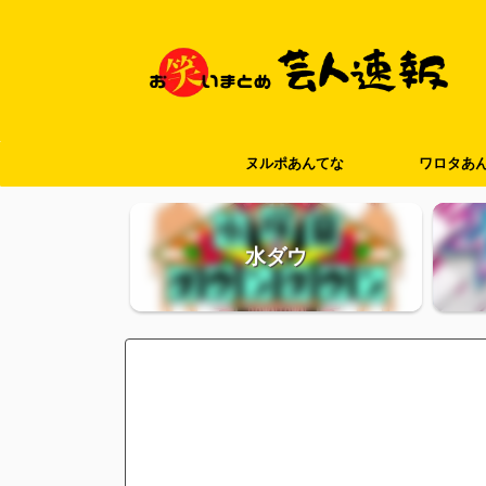
ヌルポあんてな
ワロタあ
水ダウ