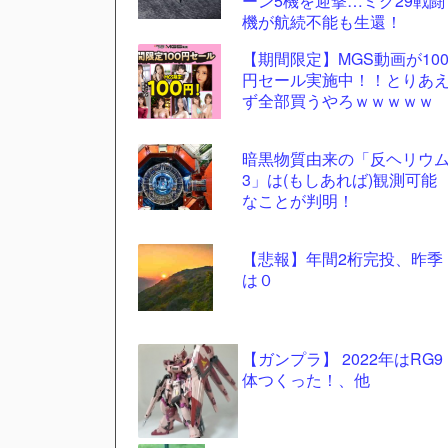
ーン5機を迎撃…ミグ29戦闘
機が航続不能も生還！
自動
【期間限定】MGS動画が10
更新
円セール実施中！！とりあ
ツー
ず全部買うやろｗｗｗｗｗ
ル
暗黒物質由来の「反ヘリウ
3」は(もしあれば)観測可能
なことが判明！
【悲報】年間2桁完投、昨季
は０
【ガンプラ】 2022年はRG9
体つくった！、他