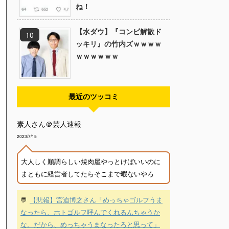
ね！
【水ダウ】『コンビ解散ド
ッキリ』の竹内ズｗｗｗｗ
ｗｗｗｗｗｗ
最近のツッコミ
素人さん＠芸人速報
2023/7/15
大人しく順調らしい焼肉屋やっとけばいいのに
まともに経営者してたらそこまで暇ないやろ
💬
【悲報】宮迫博之さん「めっちゃゴルフうま
なったら、ホトゴルフ呼んでくれるんちゃうか
な。だから、めっちゃうまなったろと思って」