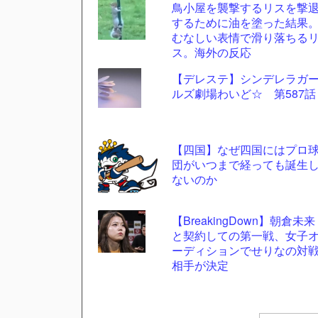
鳥小屋を襲撃するリスを撃
するために油を塗った結果
むなしい表情で滑り落ちる
ス。海外の反応
【デレステ】シンデレラガ
ルズ劇場わいど☆ 第587話
【四国】なぜ四国にはプロ
団がいつまで経っても誕生
ないのか
【BreakingDown】朝倉未来
と契約しての第一戦、女子
ーディションでせりなの対
相手が決定