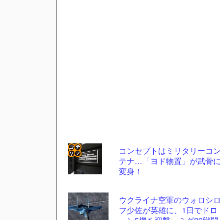
コンセプトはミリタリーコ
テナ…「ヨド物置」が武骨
コテ
変身！
リン
- 固
ウクライナ空軍のウォロシ
定リ
フ少佐が英雄に、1日でドロ
ンク