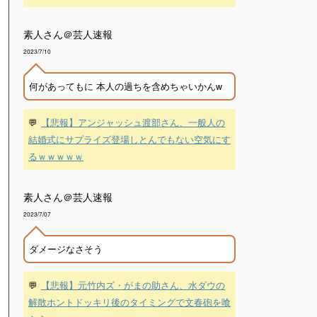
素人さん＠芸人速報
2023/7/10
何があってもに 本人の過ちを含めちゃいかんw
💬
【悲報】アンジャッシュ渡部さん、一般人の
結婚式にサプライズ登場しとんでもない空気にす
るｗｗｗｗｗ
素人さん＠芸人速報
2023/7/07
ダメージなさそう
💬
【悲報】元竹内ズ・がまの助さん、水ダウの
解散ホントドッキリ後のタイミングで文春砲を喰