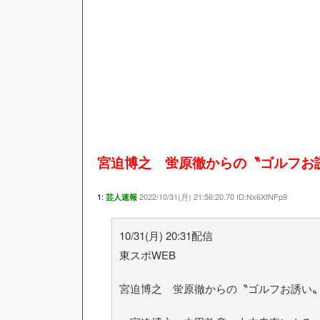
宮迫博之 蛍原徹からの〝ゴルフお
1:
2022/10/31(月) 21:56:20.70 ID:Nx6XfNFp9
芸人速報
10/31(月) 20:31配信
東スポWEB
宮迫博之 蛍原徹からの〝ゴルフお誘い〟