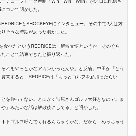
ーブトーク番組「Win Win Wiiin」が31日に配信さ
係について明かした。
DRICEとSHOCKEYEにインタビュー。その中で2人は方
なりそうな時期があった明かした。
食べたというREDRICEは「解散覚悟というか、そのぐら
したことで結束できたと振り返った。
それをやっとかなアカンかったんや」と反省。中田が「どう
質問すると、REDRICEは「もっとゴルフを頑張ったらい
とを仰ってない。とにかく蛍原さんゴルフ大好きなので。ま
うや』みたいな話は解散後にしてる」と明かした。
ホトゴルフ呼んでくれるんちゃうかな。だから、めっちゃう
。