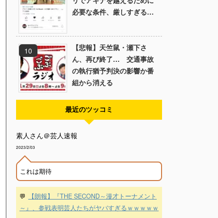
リでアキナを越えるために
必要な条件、厳しすぎる…
【悲報】天竺鼠・瀬下さ
ん、再び終了… 交通事故
の執行猶予判決の影響か番
組から消える
最近のツッコミ
素人さん＠芸人速報
2023/2/03
これは期待
💬
【朗報】『THE SECOND～漫才トーナメント
～』、参戦表明芸人たちがヤバすぎるｗｗｗｗｗ