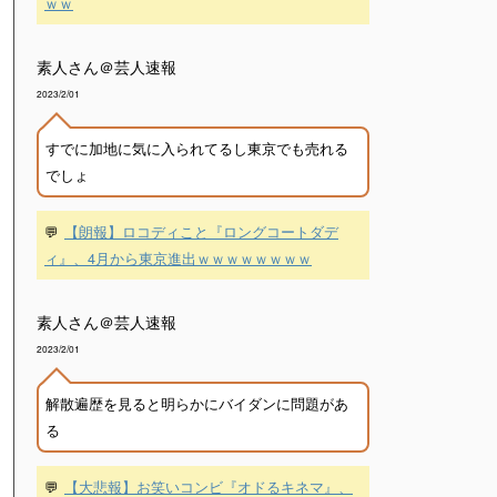
ｗｗ
素人さん＠芸人速報
2023/2/01
すでに加地に気に入られてるし東京でも売れる
でしょ
💬
【朗報】ロコディこと『ロングコートダデ
ィ』、4月から東京進出ｗｗｗｗｗｗｗｗ
素人さん＠芸人速報
2023/2/01
解散遍歴を見ると明らかにバイダンに問題があ
る
💬
【大悲報】お笑いコンビ『オドるキネマ』、