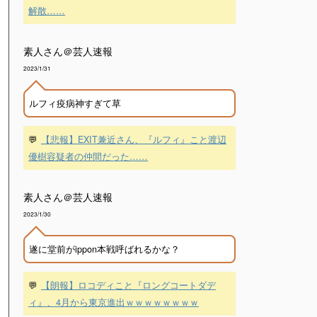
解散……
素人さん＠芸人速報
2023/1/31
ルフィ疫病神すぎて草
💬
【悲報】EXIT兼近さん、『ルフィ』こと渡辺
優樹容疑者の仲間だった……
素人さん＠芸人速報
2023/1/30
遂に堂前がippon本戦呼ばれるかな？
💬
【朗報】ロコディこと『ロングコートダデ
ィ』、4月から東京進出ｗｗｗｗｗｗｗｗ