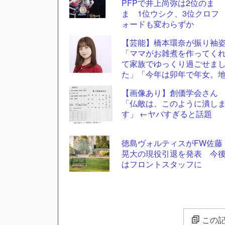
PFPで井上尚弥は2位のま
ま 1位ウシク、3位クロフ
ォードも変わらずか
【芸能】橋本環奈が振り袖
「ママがお雑煮を作ってく
て家族でゆっくり過ごせま
た」「今年は卯年で年女。
に足をつけて頑張ります」
【画像あり】創価学会さん
「仏敵は、このように潰し
す」 ←ヤバすぎると話題
徳島ヴォルティスがFW佐藤
晃大の現役引退を発表 今
はフロントスタッフに
この記