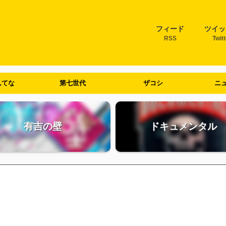
フィード
ツイッ
RSS
Twit
んてな
第七世代
ザコシ
ニ
有吉の壁
ドキュメンタル