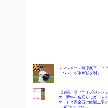
レンジャーズ有原航平、ソ
トバンクが争奪戦を制す
コテ
リン
- 固
【爆笑】ラブライブのソシ
定リ
ゲ、新年を皮切りにガチャ
ケットと課金石の総額上限
ンク
500石までになる