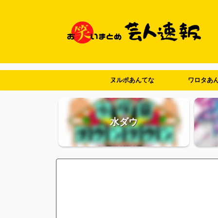
ヌルポあんてな
ワロタあ
水ダウ