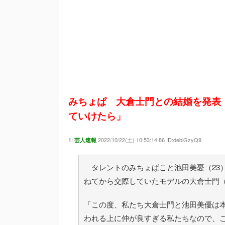
みちょぱ 大倉士門との結婚を発表
ていけたら」
1:
2022/10/22(土) 10:53:14.86 ID:debiGzyQ9
芸人速報
タレントのみちょぱこと池田美憂（23）
ねてから交際していたモデルの大倉士門（
「この度、私たち大倉士門と池田美優は本日
われる上に仲が良すぎる私たちなので、