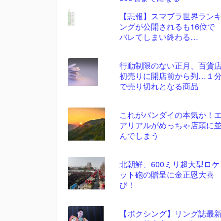
自動
【悲報】スマブラ世界ラン
更新
ングが公開されるも16位で
ツー
バレてしまい終わる…
ル
行動制限のない正月、百貨
初売りに開店前から列…１
で売り切れとなる商品
これがバンダイの本気か！
アリアルがめっちゃ店頭に
んでしまう
北朝鮮、600ミリ超大型ロケ
ット砲の贈呈に金正恩大喜
び！
【ボクシング】リング誌最