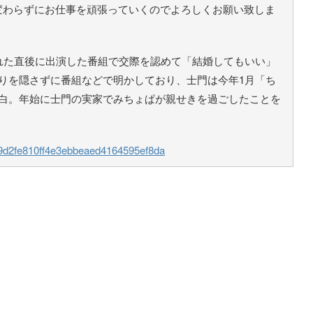
変わらずにお仕事を頑張っていくのでよろしくお願い致しま
れた直後に出演した番組で交際を認めて「結婚してもいい」
りを隠さずに番組などで明かしており、士門は今年1月「ち
告白。年始に士門の実家でみちょぱが親せきを過ごしたことを
409d2fe810ff4e3ebbeaed4164595ef8da