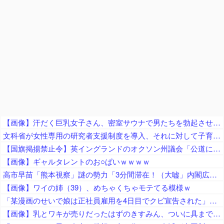
【画像】汗だく巨乳女子さん、密室サウナで男たちを勃起させてしまうｗｗｗｗｗｗ
文科省が女性専用の研究者支援制度を導入、それに対して子育て負担に苦しむ若手男性研究者は……
【国旗掲揚禁止令】英イングランドのオクソン州議会「公道にイングランド旗・英国旗の掲揚を禁止」の方針、英高等裁判所も支持
【画像】ギャルタレントのお○ぱいｗｗｗｗ
高市早苗「熊本視察」謎の勢力「3分間滞在！（大嘘」内閣広報官「事実無根（全否定」高市早苗「51分間視察（首相動静」マスコミ「被災者証言で10秒！（印象操作」→
【画像】ワイの姉（39）、めちゃくちゃモテてる模様ｗ
「某漫画のせいで娘は正社員雇用を4日目でクビ宣告された」とジャーナリストがアニメ化中止を要求、まず最初に会社を訴えたら？とのツッコミが……
【画像】乳とワキが売りだったはずのきすみん、ついに具まで売り出すｗｗｗｗｗ