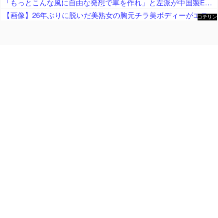
「もっとこんな風に自由な発想で車を作れ」と左派が中国製EVを絶賛、だがそのシステムは日本が40年前に……
【画像】26年ぶりに脱いだ美熟女の胸元チラ美ボディーがエロすぎるｗｗ
コテリン
- 固定リ
ンク自動
更新ツー
ル