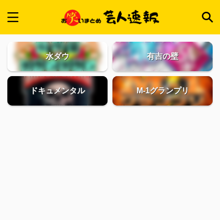
水ダウ
有吉の壁
ドキュメンタル
M-1グランプリ