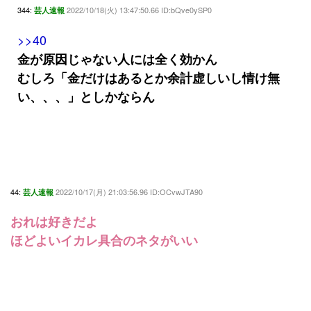
344:
2022/10/18(火) 13:47:50.66 ID:bQve0ySP0
芸人速報
>>40
金が原因じゃない人には全く効かん
むしろ「金だけはあるとか余計虚しいし情け無
い、、、」としかならん
44:
2022/10/17(月) 21:03:56.96 ID:OCvwJTA90
芸人速報
おれは好きだよ
ほどよいイカレ具合のネタがいい