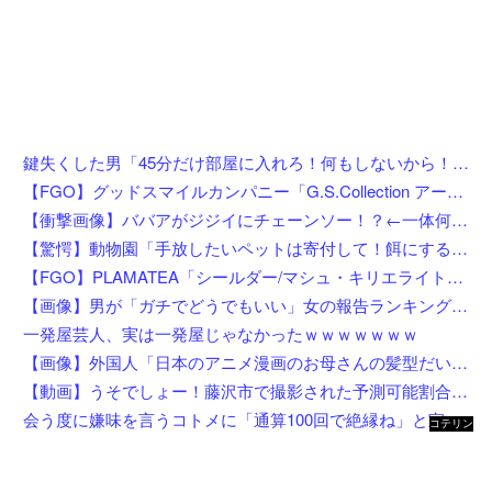
鍵失くした男「45分だけ部屋に入れろ！何もしないから！」→女子大生「無理です（警察呼びます）」→男「熱中症になれってか！使えないな！」完全に不審者で草ｗｗｗ
【FGO】グッドスマイルカンパニー「G.S.Collection アーチャー/バーヴァン・シー 英霊祝装Ver.」【フィギュア化決定】
【衝撃画像】ババアがジジイにチェーンソー！？←一体何があったんやコレw w w w w w w w w
【驚愕】動物園「手放したいペットは寄付して！餌にするから！」←これってどうなん？w w w w w w w w w w
【FGO】PLAMATEA「シールダー/マシュ・キリエライト〔オルテナウス〕」プラモデル【明日先行予約開始】
【画像】男が「ガチでどうでもいい」女の報告ランキング、圧倒的第１位と言えば『コレ』w w w w w w w w w w
一発屋芸人、実は一発屋じゃなかったｗｗｗｗｗｗｗ
【画像】外国人「日本のアニメ漫画のお母さんの髪型だいたいこれだよなwwwwwwwww」←コレは分かるw w w w w w w w
【動画】うそでしょー！藤沢市で撮影された予測可能割合が気になる事故のドラレコ。
会う度に嫌味を言うコトメに「通算100回で絶縁ね」と宣言した私！カウント達成後、鍵を交換して庭で喚くコトメに仕掛けた恥ずかしすぎる撃退法←律儀に録音＆カウントしてて草
コテリン
- 固定リ
ンク自動
更新ツー
ル