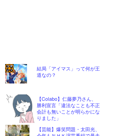
結局「アイマス」って何が王
道なの？
コテ
リン
- 固
【Colabo】仁藤夢乃さん、
定リ
勝利宣言「違法なことも不正
会計も無いことが明らかにな
ンク
りました」
自動
【芸能】爆笑問題・太田光、
更新
今年もＮＨＫ演芸番組で暴走