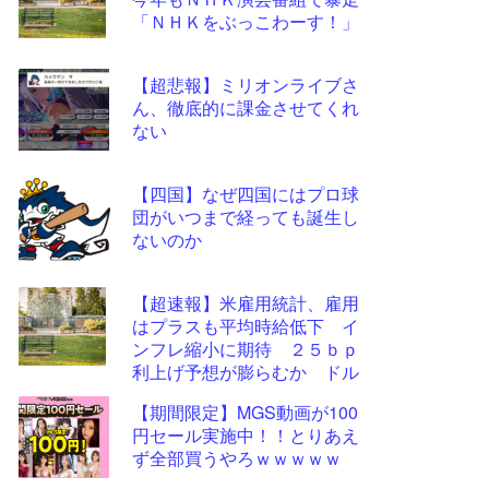
ツー
「ＮＨＫをぶっこわーす！」
ル
【超悲報】ミリオンライブさ
ん、徹底的に課金させてくれ
ない
【四国】なぜ四国にはプロ球
団がいつまで経っても誕生し
ないのか
【超速報】米雇用統計、雇用
はプラスも平均時給低下 イ
ンフレ縮小に期待 ２５ｂｐ
利上げ予想が膨らむか ドル
円は大きく振動したあとわず
【期間限定】MGS動画が100
かに円高
円セール実施中！！とりあえ
ず全部買うやろｗｗｗｗｗ