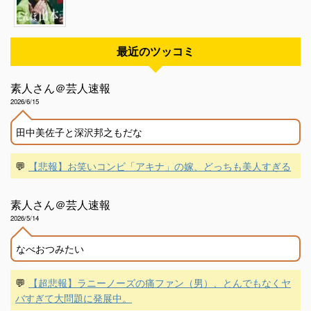
最近のツッコミ
素人さん＠芸人速報
2026/6/15
田中美佐子と深沢邦之もだな
💬
【悲報】お笑いコンビ「アキナ」の嫁、どっちも美人すぎる
素人さん＠芸人速報
2026/5/14
なべおつみたい
💬
【超悲報】ラニーノーズの痛ファン（男）、とんでもなくヤ
バすぎて大問題に発展中。