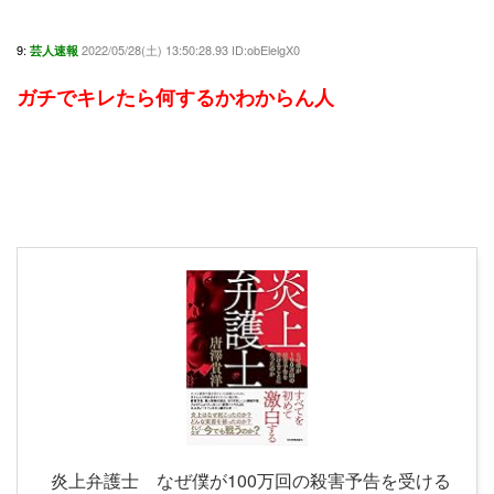
9:
2022/05/28(土) 13:50:28.93 ID:obElelgX0
芸人速報
ガチでキレたら何するかわからん人
炎上弁護士 なぜ僕が100万回の殺害予告を受ける