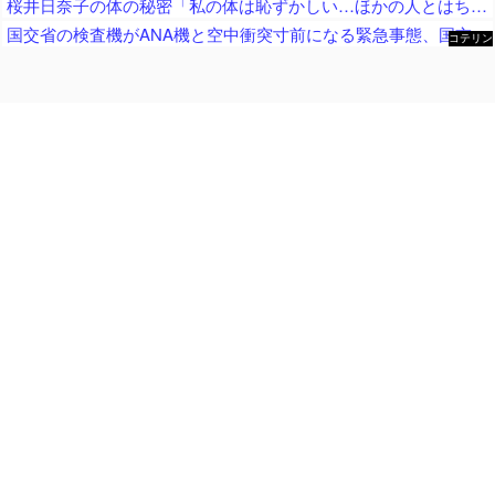
桜井日奈子の体の秘密「私の体は恥ずかしい…ほかの人とはちょっと変わってるの」
国交省の検査機がANA機と空中衝突寸前になる緊急事態、国交省側は己の非を頑として認めず……
コテリン
- 固定リ
ンク自動
更新ツー
ル