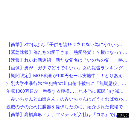
【衝撃】Z世代さん「子供を陰ｷｬにさせない為に小1から髪を金髪に染めさせてる」←これ効果あると思う？？？？？？
【緊急速報】俺たちの愛子さま、熱愛発覚！？横になってしまう奴らが大量発生してしまう…
【速報】れいわ新選組、新たな党名は「いのちの党」 略称は「いのち」
【画像】男が「ガチでどうでもいい」女の報告ランキング、圧倒的第１位と言えば『コレ』w w w w w w w w w w
【期間限定】MGS動画が100円セール実施中！！とりあえず全部買うやろｗｗｗｗｗ
江別大学生暴行ﾀﾋ″主犯格″の川口侑斗被告に「無期懲役」の判決→当時17歳少年に「懲役30年」の判決
年収1000万超が一番得する模様…これ本当に庶民向け減税か？
「みいちゃんと山田さん」のみいちゃんはどうすれば救われたのか
親戚の子のために臓器を提供したのに、紹介された職場でいじめられて右足に麻痺が残った…人助けして身体壊された挙句バカにされるとか胸糞すぎ
【衝撃】高橋真麻アナ、フジテレビ入社は『コネ』ではないが…「忖度じゃないですか？」←これw w w w w w w w
コテリン
- 固定リ
ンク自動
更新ツー
ル