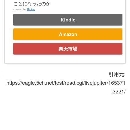
ことになったのか
created by
Rinker
Kindle
Amazon
楽天市場
引用元:
https://eagle.5ch.net/test/read.cgi/livejupiter/165371
3221/