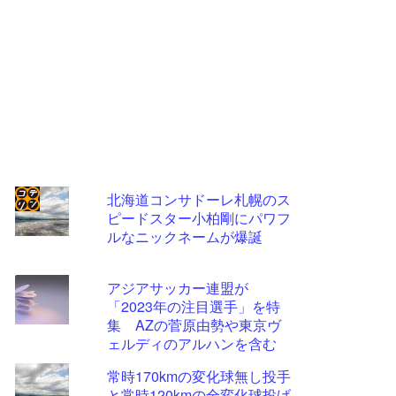
北海道コンサドーレ札幌のス
ピードスター小柏剛にパワフ
コテ
ルなニックネームが爆誕
リン
- 固
アジアサッカー連盟が
定リ
「2023年の注目選手」を特
集 AZの菅原由勢や東京ヴ
ンク
ェルディのアルハンを含む
自動
11選手
常時170kmの変化球無し投手
更新
と常時120kmの全変化球投げ