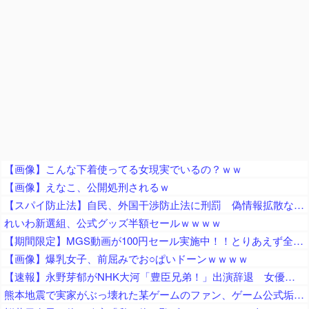
【画像】こんな下着使ってる女現実でいるの？ｗｗ
【画像】えなこ、公開処刑されるｗ
【スパイ防止法】自民、外国干渉防止法に刑罰 偽情報拡散などの不当干渉を防止 これに反対する政党はどこかな？
れいわ新選組、公式グッズ半額セールｗｗｗｗ
【期間限定】MGS動画が100円セール実施中！！とりあえず全部買うやろｗｗｗｗｗ
【画像】爆乳女子、前屈みでお○ぱいドーンｗｗｗｗ
【速報】永野芽郁がNHK大河「豊臣兄弟！」出演辞退 女優業は事実上、活動休止へ…不倫疑惑余波ドラマにも
熊本地震で実家がぶっ壊れた某ゲームのファン、ゲーム公式垢が投稿自粛を発表してしまうと……