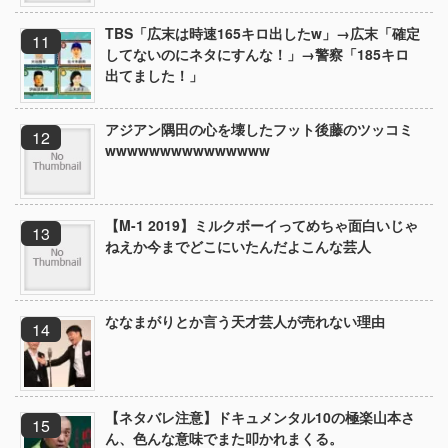
TBS「広末は時速165キロ出したw」→広末「確定
してないのにネタにすんな！」→警察「185キロ
出てました！」
アジアン隅田の心を壊したフット後藤のツッコミ
wwwwwwwwwwwwwww
【M-1 2019】ミルクボーイってめちゃ面白いじゃ
ねえか今までどこにいたんだよこんな芸人
ななまがりとか言う天才芸人が売れない理由
【ネタバレ注意】ドキュメンタル10の極楽山本さ
ん、色んな意味でまた叩かれまくる。