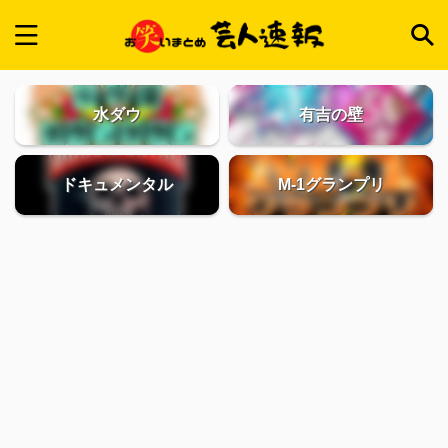
水ダウ
有吉の壁
ドキュメンタル
M-1グランプリ