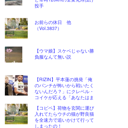
ツー
投手
ル
お前らの休日 他
（Vol.3837）
【ウマ娘】スケベじゃない勝
負服なんて無い説
【RIZIN】平本蓮の挑発「俺
のパンチが怖いから戦いたく
ないんだろ？」にクレベル・
コイケが応える「あなたはま
だ私には弱すぎる」
【コピペ】荷物を玄関に運び
入れてたらウチの猫が野良猫
を全速力で追いかけて行って
しまったの！