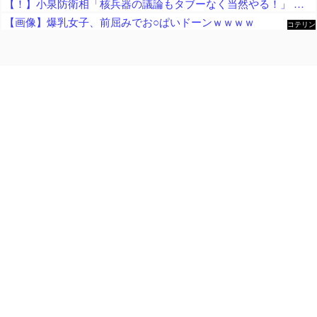
【！】小泉防衛相「核兵器の議論もタブーなく当然やる！」 → 漫画家さん「テレビも新聞も騒げ！憲法違反の暴論！辞任どころか辞職すべき！」
【画像】爆乳女子、前屈みでお○ぱいドーンｗｗｗｗ
コテリン
- 固定リ
ンク自動
更新ツー
ル