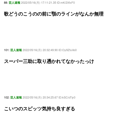
88:
2022/05/16(月) 17:11:21.35 ID:mK/2XfxF0
芸人速報
歌どうのこうのの前に顎のラインがなんか無理
101:
2022/05/16(月) 20:32:49.90 ID:Oy9ZtuVo0
芸人速報
スーパー三助に取り憑かれてなかったっけ
102:
2022/05/16(月) 20:34:25.67 ID:kSC/oTiy0
芸人速報
こいつのスピッツ気持ち良すぎる