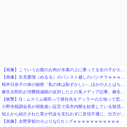
【画像】こういうお腹のお肉が水着の上に乗ってる女の子がエッチすぎるｗｗｗｗｗ
【画像】生見愛瑠（めるる）のパンスト越しのパンチラｗｗｗｗｗ
桜井日奈子の体の秘密「私の体は恥ずかしい…ほかの人とはちょっと変わってるの」
麻生太郎氏が消費税減税の反対したとの某メディア記事、麻生派の議員に実際に問い合わせてみた結果……
【衝撃】Q：ムスリム移民って移住先をアッラーの土地って思ってるの？ → 衝撃の回答がコチラ → ｗｗｗｗｗｗｗｗｗｗｗｗｗｗ
小野寺税調会長が胡散臭い証言で高市内閣を妨害している疑惑が浮上、賛成反対の二択すら間違っていたの？
知人から紹介された客が代金を支払わずに音信不通に、仕方がないので客の自宅まで行ってみると……
【画像】永野芽郁の小ぶりなCカップｗｗｗｗｗｗｗｗｗｗｗ