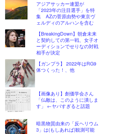
アジアサッカー連盟が
更新
「2023年の注目選手」を特
ツー
集 AZの菅原由勢や東京ヴ
ル
ェルディのアルハンを含む
11選手
【BreakingDown】朝倉未来
と契約しての第一戦、女子オ
ーディションでせりなの対戦
相手が決定
【ガンプラ】 2022年はRG9
体つくった！、他
【画像あり】創価学会さん
「仏敵は、このように潰しま
す」 ←ヤバすぎると話題
暗黒物質由来の「反ヘリウム
3」は(もしあれば)観測可能