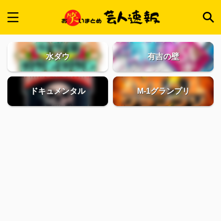
水ダウ
有吉の壁
ドキュメンタル
M-1グランプリ