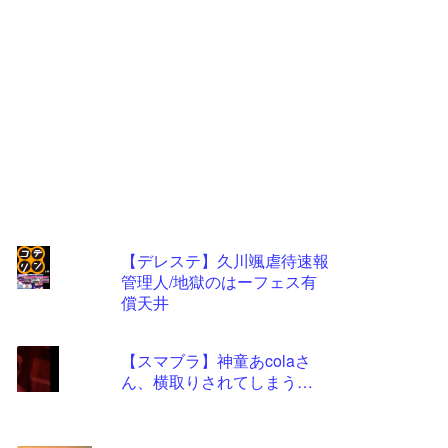
【デレステ】久川颯虐待速報
管理人/地獄のはーフェス有
コテ
償天井
リン
- 固
【スマブラ】神童あcolaさ
定リ
ん、横取りされてしまう…
ンク
自動