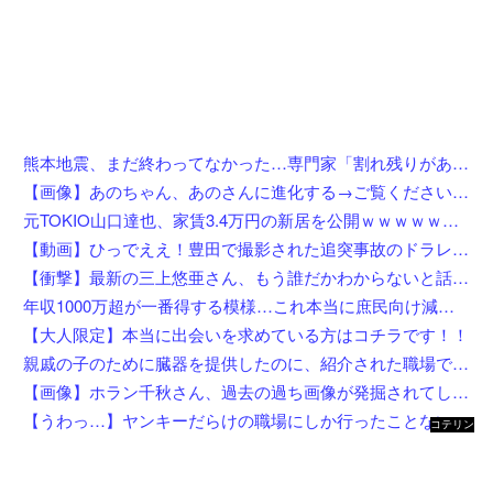
熊本地震、まだ終わってなかった…専門家「割れ残りがある」「再び大地震の可能性」
【画像】あのちゃん、あのさんに進化する→ご覧くださいw w w w w w w w
元TOKIO山口達也、家賃3.4万円の新居を公開ｗｗｗｗｗｗｗｗ
【動画】ひっでええ！豊田で撮影された追突事故のドラレコが(((ﾟДﾟ)))
【衝撃】最新の三上悠亜さん、もう誰だかわからないと話題になってしまった画像がこちら
年収1000万超が一番得する模様…これ本当に庶民向け減税か？
【大人限定】本当に出会いを求めている方はコチラです！！
親戚の子のために臓器を提供したのに、紹介された職場でいじめられて右足に麻痺が残った…人助けして身体壊された挙句バカにされるとか胸糞すぎ
【画像】ホラン千秋さん、過去の過ち画像が発掘されてしまった結果w w w w w w w w
【うわっ…】ヤンキーだらけの職場にしか行ったことない奴にしか分からないことを集めてみたら闇が深過ぎた件w w w w w w w w w w
コテリン
- 固定リ
ンク自動
更新ツー
ル