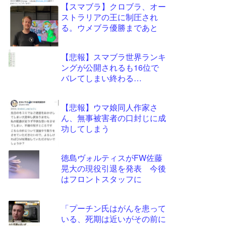
【スマブラ】クロブラ、オー
更新
ストラリアの王に制圧され
ツー
る。ウメブラ優勝まであと
ル
【悲報】スマブラ世界ランキ
ングが公開されるも16位で
バレてしまい終わる…
【悲報】ウマ娘同人作家さ
ん、無事被害者の口封じに成
功してしまう
徳島ヴォルティスがFW佐藤
晃大の現役引退を発表 今後
はフロントスタッフに
「プーチン氏はがんを患って
いる、死期は近いがその前に