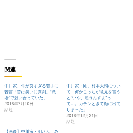
関連
中川家、仲が良すぎる若手に
中川家・剛、村本大輔につい
苦言「昔は笑いに真剣。“戦
て「何かこっちが意見を言う
場”で競い合っていた」
と“いや、違うんすよ”っ
2016年7月10日
て…。カチンときて顔に出て
話題
しまった」
2018年12月21日
話題
【画像】中川家・剛さん、み