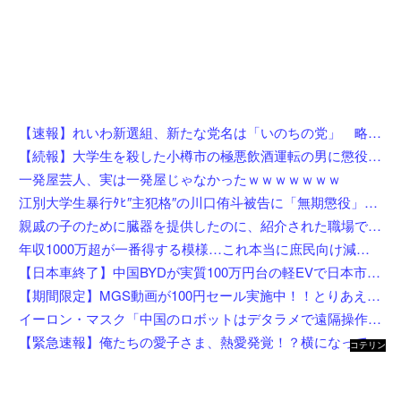
【速報】れいわ新選組、新たな党名は「いのちの党」 略称は「いのち」
【続報】大学生を殺した小樽市の極悪飲酒運転の男に懲役4年6ヶ月の判決。
一発屋芸人、実は一発屋じゃなかったｗｗｗｗｗｗｗ
江別大学生暴行ﾀﾋ″主犯格″の川口侑斗被告に「無期懲役」の判決→当時17歳少年に「懲役30年」の判決
親戚の子のために臓器を提供したのに、紹介された職場でいじめられて右足に麻痺が残った…人助けして身体壊された挙句バカにされるとか胸糞すぎ
年収1000万超が一番得する模様…これ本当に庶民向け減税か？
【日本車終了】中国BYDが実質100万円台の軽EVで日本市場に殴り込み
【期間限定】MGS動画が100円セール実施中！！とりあえず全部買うやろｗｗｗｗｗ
イーロン・マスク「中国のロボットはデタラメで遠隔操作してるだけ」
【緊急速報】俺たちの愛子さま、熱愛発覚！？横になってしまう奴らが大量発生してしまう…
コテリン
- 固定リ
ンク自動
更新ツー
ル