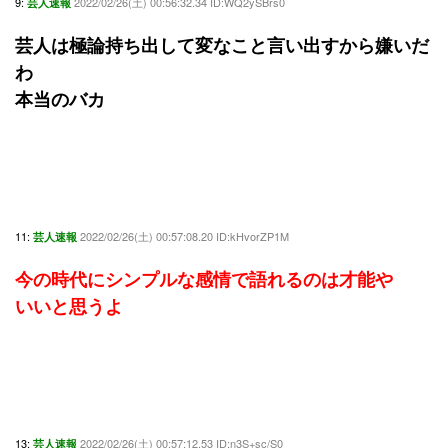
9:
2022/02/26(土) 00:56:32.34 ID:WQ2ySBrs0
芸人速報
芸人は極論持ち出して変なこと言い出すから嫌いだ
わ
本当のバカ
11:
2022/02/26(土) 00:57:08.20 ID:kHvorZP1M
芸人速報
今の時代にシンプルな感情で語れるのは才能や
いいと思うよ
13:
2022/02/26(土) 00:57:12.53 ID:n3S+sc/S0
芸人速報