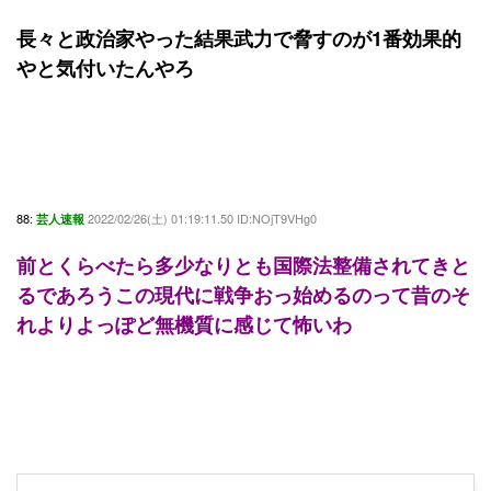
長々と政治家やった結果武力で脅すのが1番効果的
やと気付いたんやろ
88:
2022/02/26(土) 01:19:11.50 ID:NOjT9VHg0
芸人速報
前とくらべたら多少なりとも国際法整備されてきと
るであろうこの現代に戦争おっ始めるのって昔のそ
れよりよっぽど無機質に感じて怖いわ