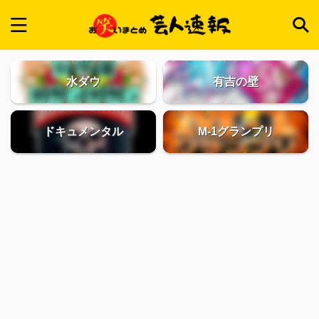
水ダウ
有吉の壁
ドキュメンタル
M-1グランプリ