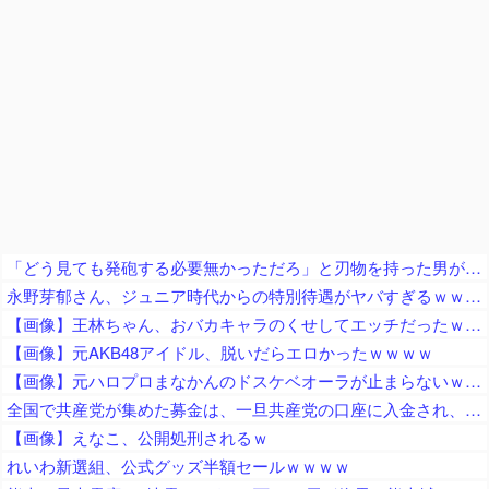
「どう見ても発砲する必要無かっただろ」と刃物を持った男が撃たれた事件に左派が激怒、発砲した警察は何か勘違いしてねえか？
永野芽郁さん、ジュニア時代からの特別待遇がヤバすぎるｗｗｗｗｗ
【画像】王林ちゃん、おバカキャラのくせしてエッチだったｗｗｗｗｗｗｗｗ
【画像】元AKB48アイドル、脱いだらエロかったｗｗｗｗ
【画像】元ハロプロまなかんのドスケベオーラが止まらないｗｗｗｗ
全国で共産党が集めた募金は、一旦共産党の口座に入金され、まとめて、被災自治体や団体（農協や漁協など）にも届けられます
【画像】えなこ、公開処刑されるｗ
れいわ新選組、公式グッズ半額セールｗｗｗｗ