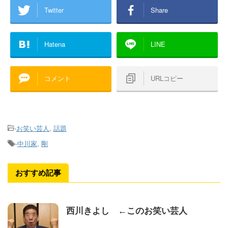
Twitter
Share
Hatena
LINE
コメント
URLコピー
-
お笑い芸人
,
話題
-
中川家
,
剛
おすすめ記事
西川きよし ←このお笑い芸人