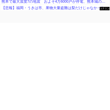
熊本で最大震度7の地震 およそ4万6000戸が停電、熊本城の石垣が崩れたとの情報 川内・玄海原発に異常なし、通常運転継続中 生放送中だったジャパネットさん、ヘルメット被って地震情報を伝える
【悲報】福岡・うきは市、果物大量盗難は梨だけじゃなかった… → 柿やキウイも大量に盗まれる → 犯人は土地や果物の知識もあり集団の可能性が指摘される ………
コテリン
- 固定リ
ンク自動
更新ツー
ル