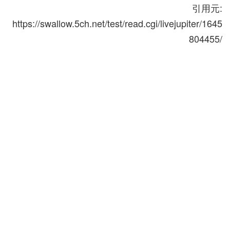
引用元:
https://swallow.5ch.net/test/read.cgi/livejupiter/1645
804455/