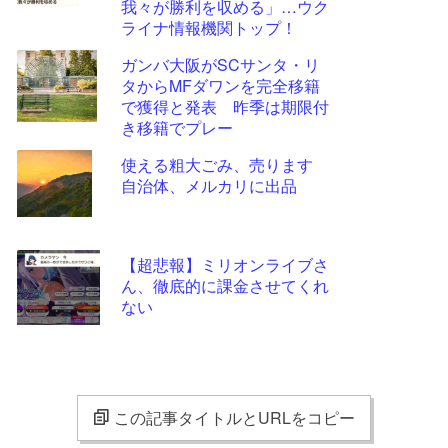
我々が勝利を収める」…ウク
ライナ情報機関トップ！
ガンバ大阪がSCサンタ・リ
タからMFダワンを完全移籍
で獲得と発表 昨季は期限付
き移籍でプレー
使える粗大ごみ、売ります
自治体、メルカリに出品
【超悲報】ミリオンライブさ
ん、徹底的に課金させてくれ
ない
この記事タイトルとURLをコピー