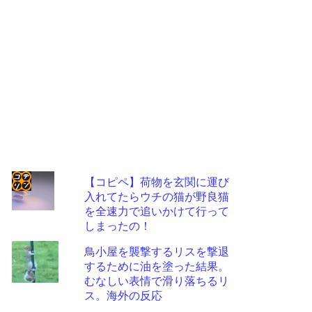
【コピペ】荷物を玄関に運び
入れてたらウチの猫が野良猫
コテ
を全速力で追いかけて行って
リン
しまったの！
- 固
鳥小屋を襲撃するリスを撃退
定リ
するために油を塗った結果。
むなしい表情で滑り落ちるリ
ンク
ス。海外の反応
自動