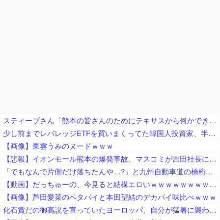
スティーブさん「熊本の皆さんのためにテキサスから何かできないか」TX州で熊本地震復興支援イベント「多くの方々が熊本のために募金、責任を持って日本へ送金いたします」
少し前までレバレッジETFを買いまくってた韓国人投資家、半導体株が下落局面に突入したと判断した途端に……
【画像】東雲うみのヌードｗｗｗ
【悲報】イオンモール熊本の爆発事故、マスコミが吉田社長にイオンのせいでガス漏れたと言わんばかりのガン詰め記者会見がネットで話題に → ………
「でもなんで片側だけ落ちたんや…?」と九州自動車道の橋桁の様子に土木関係者が困惑、橋桁が残ったことは大絶賛するも……
【動画】だっちゅーの、今見ると結構エロいｗｗｗｗｗｗｗｗｗｗｗ
【画像】芦田愛菜のペタパイと本田望結のデカパイ味比べｗｗｗ
化石賞だの御高説を宣っていたヨーロッパ、自分が猛暑に襲われると為すすべべもなくダメージを受けてしまい……