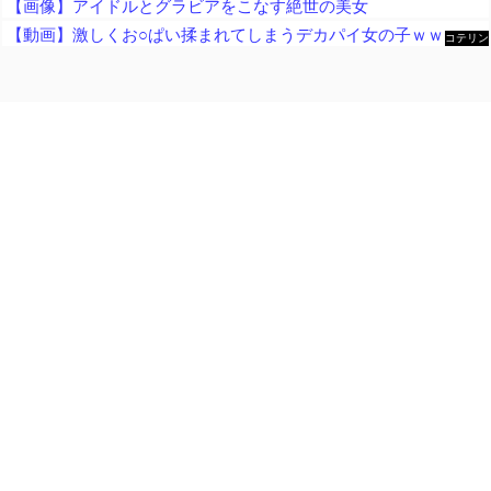
【画像】アイドルとグラビアをこなす絶世の美女
【動画】激しくお○ぱい揉まれてしまうデカパイ女の子ｗｗｗｗｗｗｗｗ
コテリン
- 固定リ
ンク自動
更新ツー
ル