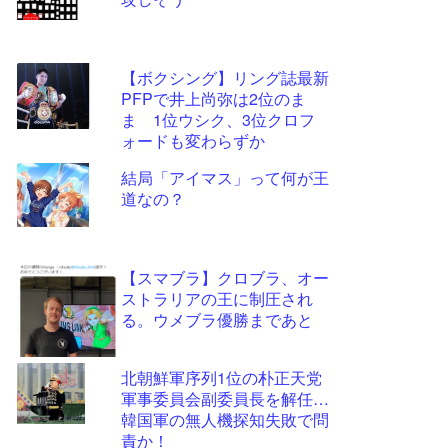
ツー
ル
【ボクシング】リング誌最新
PFPで井上尚弥は2位のま
ま 1位ウシク、3位クロフ
ォードも変わらずか
結局「アイマス」って何が王
道なの？
【スマブラ】クロブラ、オー
ストラリアの王に制圧され
る。ウメブラ優勝まであと
北朝鮮軍序列1位の朴正天党
軍事委員会副委員長を解任…
韓国軍の無人機探知失敗で問
責か！