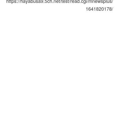
https://hayabusa9.5ch.net/test/read.cgi/mnewsplus/
1641820178/