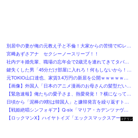
別居中の妻が俺の元教え子と不倫！大家からの苦情でICレコーダーを設置後、協力者に間男を寝取らせて現場写真を確保、面会日にデータを手渡した結果←状況がカオスすぎるだろ
宮﨑あずさアナ セクシーノースリーブ！！
社内デキ婚先輩、職場の忘年会で2歳児を連れてきてタバコスパスパ酒ゴクゴクで親の自覚ゼロｗｗ挙句の果てに突き飛ばして頭を打たせ「久々の外食でゆっくりしたいんだよ！」にドン引き
鍵失くした男「45分だけ部屋に入れろ！何もしないから！」→女子大生「無理です（警察呼びます）」→男「熱中症になれってか！使えないな！」完全に不審者で草ｗｗｗ
元TOKIO山口達也、家賃3.4万円の新居を公開ｗｗｗｗｗｗｗｗ
【画像】外国人「日本のアニメ漫画のお母さんの髪型だいたいこれだよなwwwwwwwww」←コレは分かるw w w w w w w w
【緊急速報】俺たちの愛子さま、熱愛発覚！？横になってしまう奴らが大量発生してしまう…
日頃から「泥棒の9割は韓国人」と嫌韓発言を繰り返すトメ！冬ソナにハマり私のヨン様グッズを勝手に持ち出したので、トメ自身の「あの自論」で撃退したったｗｗ←矛盾だらけのトメにブーメラン刺さりまくり
【戦姫絶唱シンフォギア】Q-six「マリア・カデンツァヴナ・イヴ」フィギュア【8月4日予約開始】
【ロックマンX】ハイヤトイズ「エックスマックスアーマー」アクションフィギュア 試作公開【近日予約開始】
コテリン
- 固定リ
ンク自動
更新ツー
ル