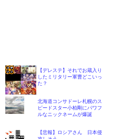
【デレステ】それでお蔵入り
したミリタリー軍曹どこいっ
コテ
た？
リン
- 固
北海道コンサドーレ札幌のス
定リ
ピードスター小柏剛にパワフ
ルなニックネームが爆誕
ンク
自動
【悲報】ロシアさん 日本侵
更新
攻しそう