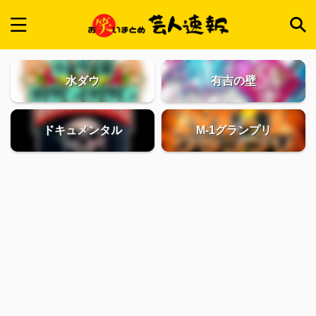
水ダウ
有吉の壁
ドキュメンタル
M-1グランプリ