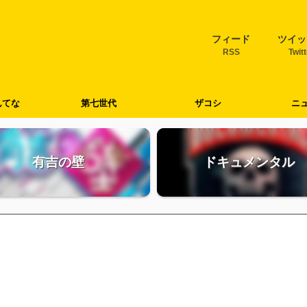
フィード
ツイッ
RSS
Twit
んてな
第七世代
ザコシ
ニ
有吉の壁
ドキュメンタル