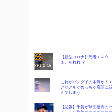
【新型コロナ】死者＋４９
１、あれれ ？
コテ
リン
- 固
これがバンダイの本気か！
定リ
アリアルがめっちゃ店頭に
んでしまう
ンク
自動
【悲報】千賀が球団批判の
更新
イートを削除ｗｗｗｗｗｗ