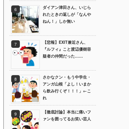
ダイアン津田さん、いじら
れたときの返しが「なんや
ねん！」しか無い
【悲報】EXIT兼近さん、
『ルフィ』こと渡辺優樹容
疑者の仲間だった……
さかなクン・もう中学生・
アンガ山根「よし！いまか
ら飲み行くぞ！！！」←こ
れ
【徹底討論】本当に痛いフ
ァンを囲ってるお笑い芸人