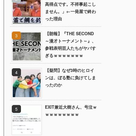
高得点です。不祥事起こし
ません。」←一発屋で終わ
った理由
【朗報】『THE SECOND
～漫才トーナメント～』、
参戦表明芸人たちがヤバす
ぎるｗｗｗｗｗｗｗ
【疑問】なぜ3時のヒロイ
ンは、ぼる塾に負けてしま
ったのか
EXIT兼近大樹さん、号泣ｗ
ｗｗｗｗｗｗｗｗ