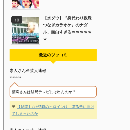
【水ダウ】『身代わり数珠
つなぎカラオケ』のナダ
ル、面白すぎるｗｗｗｗｗ
ｗ
最近のツッコミ
素人さん＠芸人速報
2023/2/05
酒寄さんは結局テレビには出んのか？
💬
【疑問】なぜ3時のヒロインは、ぼる塾に負け
てしまったのか