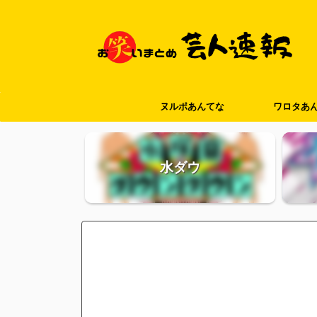
ヌルポあんてな
ワロタあ
水ダウ