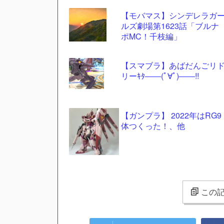
【モバマス】シンデレラガ
ルズ劇場第1623話「ブルナ
ポMC！千枝編」
【スマブラ】あばだんごリ
リーｷﾀ――(ﾟ∀ﾟ)――!!
【ガンプラ】 2022年はRG9
体つくった！、他
この記