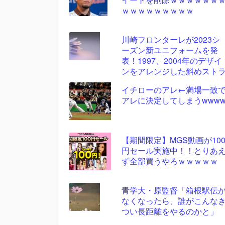
ツー
ｗｗｗｗｗｗｗｗｗ
ル
川崎フロンターレが2023シ
ーズン新ユニフォームを発
表！1997、2004年のデザイ
ンをアレンジした斜めスト
イプ柄に
イチローのアレ←満場一致
アレに決定してしまうwww
【期間限定】MGS動画が10
円セール実施中！！とりあ
ず全部買うやろｗｗｗｗｗ
青学大・原監督「箱根駅伝
なくなったら、誰がこんな
つい長距離をやるのかと」