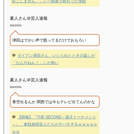
起こしません。」←一発屋で終わった理由
素人さん＠芸人速報
2023/2/04
津田はでかい声で怒ってるだけでおもろい
💬
ダイアン津田さん、いじられたときの返しが
「なんやねん！」しか無い
素人さん＠芸人速報
2023/2/04
青空出るんか 関西では今もテレビ出てんのかな
💬
【朗報】『THE SECOND～漫才トーナメント
～』、参戦表明芸人たちがヤバすぎるｗｗｗｗｗ
ｗｗ