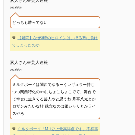
素人さん＠芸人速報
2023/2/05
どっちも勝ってない
💬
【疑問】なぜ3時のヒロインは、ぼる塾に負け
てしまったのか
素人さん＠芸人速報
2023/2/04
ミルクボーイは関西でゆるーくレギュラー持ち
つつ関西特化のcmにちょこちょこでて、舞台で
て幸せに生きてる芸人やと思うわ 月亭八光とか
ロザンみたいな枠 残念なのは銀シャリとかライ
スやろ
💬
ミルクボーイ「M-1史上最高得点です。不祥事