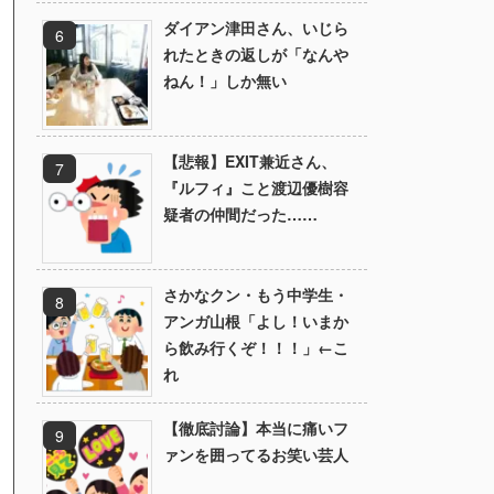
ダイアン津田さん、いじら
れたときの返しが「なんや
ねん！」しか無い
【悲報】EXIT兼近さん、
『ルフィ』こと渡辺優樹容
疑者の仲間だった……
さかなクン・もう中学生・
アンガ山根「よし！いまか
ら飲み行くぞ！！！」←こ
れ
【徹底討論】本当に痛いフ
ァンを囲ってるお笑い芸人