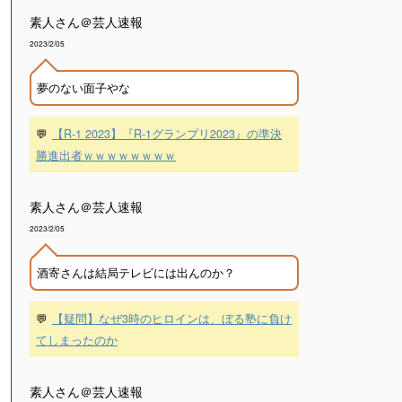
素人さん＠芸人速報
2023/2/05
夢のない面子やな
💬
【R-1 2023】『R-1グランプリ2023』の準決
勝進出者ｗｗｗｗｗｗｗｗ
素人さん＠芸人速報
2023/2/05
酒寄さんは結局テレビには出んのか？
💬
【疑問】なぜ3時のヒロインは、ぼる塾に負け
てしまったのか
素人さん＠芸人速報