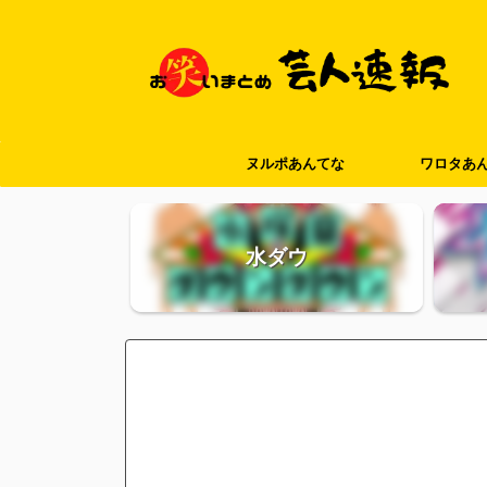
ヌルポあんてな
ワロタあ
水ダウ