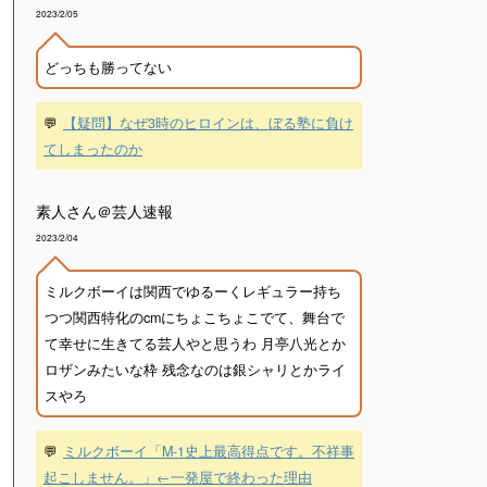
2023/2/05
どっちも勝ってない
💬
【疑問】なぜ3時のヒロインは、ぼる塾に負け
てしまったのか
素人さん＠芸人速報
2023/2/04
ミルクボーイは関西でゆるーくレギュラー持ち
つつ関西特化のcmにちょこちょこでて、舞台で
て幸せに生きてる芸人やと思うわ 月亭八光とか
ロザンみたいな枠 残念なのは銀シャリとかライ
スやろ
💬
ミルクボーイ「M-1史上最高得点です。不祥事
起こしません。」←一発屋で終わった理由