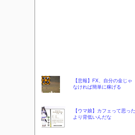
【悲報】FX、自分の金じゃ
なければ簡単に稼げる
コテ
リン
- 固
【ウマ娘】カフェって思っ
定リ
より背低いんだな
ンク
自動