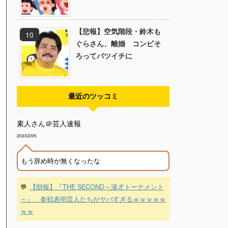
【悲報】空気階段・鈴木も
ぐらさん、離婚 コンビそ
ろってバツイチに
最近のツッコミ
素人さん＠芸人速報
2023/2/05
もう辞め時が無くなったな
💬
【朗報】『THE SECOND～漫才トーナメント
～』、参戦表明芸人たちがヤバすぎるｗｗｗｗｗ
ｗｗ