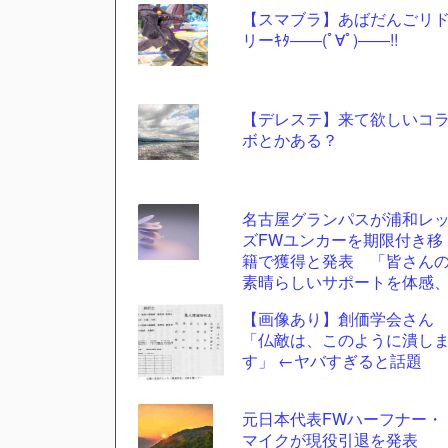
【スマブラ】あばだんごリ
更新
リーｷﾀ――(ﾟ∀ﾟ)――!!
ツー
ル
【デレステ】来て欲しいコ
ボとかある？
名古屋グランパスが浦和レ
ズFWユンカーを期限付き移
籍で獲得と発表 「皆さん
素晴らしいサポートを体感
経験するのを待ちきれませ
【画像あり】創価学会さん
ん」
「仏敵は、このように潰し
す」 ←ヤバすぎると話題
元日本代表FWハーフナー・
マイクが現役引退を発表