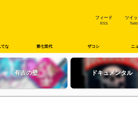
フィード
ツイッ
RSS
Twit
んてな
第七世代
ザコシ
ニ
有吉の壁
ドキュメンタル