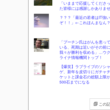
「いままで応援してくださ
た皆様には感謝しかありま
ん」
？？？「最近の若者はIT強い
ぞ！！」←これほんまなん
「プーチン氏はがんを患っ
いる、死期は近いがその前
我々が勝利を収める」…ウ
ライナ情報機関トップ！
【爆笑】ラブライブのソシ
ゲ、新年を皮切りにガチャ
ケットと課金石の総額上限
500石までになる
この記