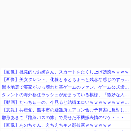
【画像】挑発的なお姉さん、スカートをたくし上げ誘惑ｗｗｗｗ
【画像】美女タレント、化粧とるとちょっと残念な感じのすっぴんになるｗｗｗ
熊本地震で実家がぶっ壊れた某ゲームのファン、ゲーム公式垢が投稿自粛を発表してしまうと……
タレントの海外移住ラッシュが始まっている模様、「微妙な人ばっかで憧れない」と指摘する声も……
【動画】だっちゅーの、今見ると結構エロいｗｗｗｗｗｗｗｗｗｗｗ
【悲報】共産党、熊本市の避難所エアコン含む予算案に反対していた「新庁舎などの巨額事業や暮らし優先の姿勢が不十分な予算全体には賛成できない」
雛形あきこ『路線バスの旅』で見せた不機嫌表情のワケ・・・
【画像】あのちゃん、えちえちキス顔披露ｗｗｗｗｗｗ