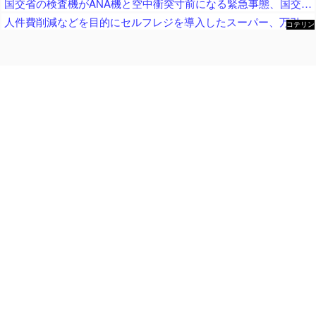
国交省の検査機がANA機と空中衝突寸前になる緊急事態、国交省側は己の非を頑として認めず……
人件費削減などを目的にセルフレジを導入したスーパー、万引き被害が急増 被害額は推定約５００万円
コテリン
- 固定リ
ンク自動
更新ツー
ル