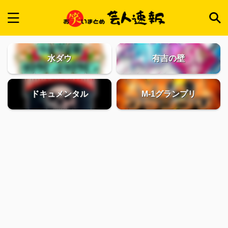
水ダウ
有吉の壁
ドキュメンタル
M-1グランプリ