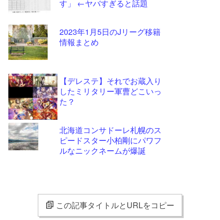
す」 ←ヤバすぎると話題
2023年1月5日のJリーグ移籍
情報まとめ
【デレステ】それでお蔵入り
したミリタリー軍曹どこいっ
た？
北海道コンサドーレ札幌のス
ピードスター小柏剛にパワフ
ルなニックネームが爆誕
この記事タイトルとURLをコピー