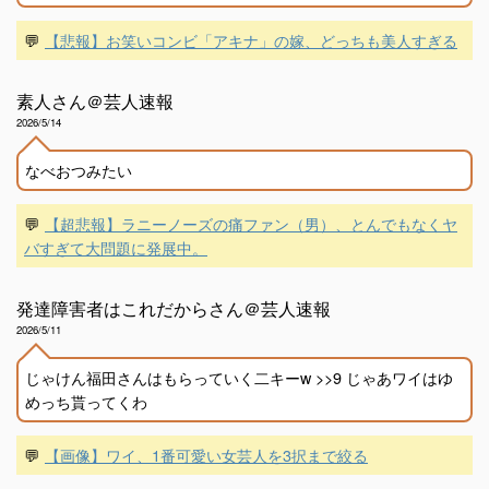
💬
【悲報】お笑いコンビ「アキナ」の嫁、どっちも美人すぎる
素人さん＠芸人速報
2026/5/14
なべおつみたい
💬
【超悲報】ラニーノーズの痛ファン（男）、とんでもなくヤ
バすぎて大問題に発展中。
発達障害者はこれだからさん＠芸人速報
2026/5/11
じゃけん福田さんはもらっていく二キーw >>9 じゃあワイはゆ
めっち貰ってくわ
💬
【画像】ワイ、1番可愛い女芸人を3択まで絞る