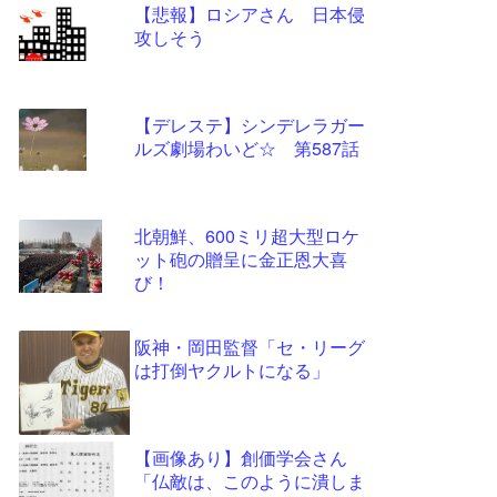
【悲報】ロシアさん 日本侵
更新
攻しそう
ツー
ル
【デレステ】シンデレラガー
ルズ劇場わいど☆ 第587話
北朝鮮、600ミリ超大型ロケ
ット砲の贈呈に金正恩大喜
び！
阪神・岡田監督「セ・リーグ
は打倒ヤクルトになる」
【画像あり】創価学会さん
「仏敵は、このように潰しま