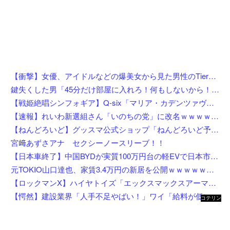
【衝撃】女優、アイドルなどの爆美女から見た男性のTierリストがこれ←勿論優秀なお前らは入ってるよな？？？？？
鍵失くした男「45分だけ部屋に入れろ！何もしないから！」→女子大生「無理です（警察呼びます）」→男「熱中症になれってか！使えないな！」完全に不審者で草ｗｗｗ
【戦姫絶唱シンフォギア】Q-six「マリア・カデンツァヴナ・イヴ」フィギュア【8月4日予約開始】
【速報】れいわ新選組さん「いのちの党」に改名ｗｗｗｗｗｗｗｗ
【ねんどろいど】グッスマ公式ショップ「ねんどろいど予約キャンペーン（2026年8月分）」【8月1日開始】
宮﨑あずさアナ セクシーノースリーブ！！
【日本車終了】中国BYDが実質100万円台の軽EVで日本市場に殴り込み
元TOKIO山口達也、家賃3.4万円の新居を公開ｗｗｗｗｗｗｗｗ
【ロックマンX】ハイヤトイズ「エックスマックスアーマー」アクションフィギュア 試作公開【近日予約開始】
【愕然】建設業界「人手不足やばい！」ワイ「給料が低いんやろうなぁ」→調べた結果w w w w w w w
コテリン
- 固定リ
ンク自動
更新ツー
ル