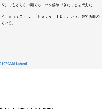
３５）でもどちらの顔でもロック解除できたことを伝えた。
ＰｈｏｎｅＸ」は、「Ｆａｃｅ ＩＤ」という、顔で画面の
している。
。）
/0010792384.shtml