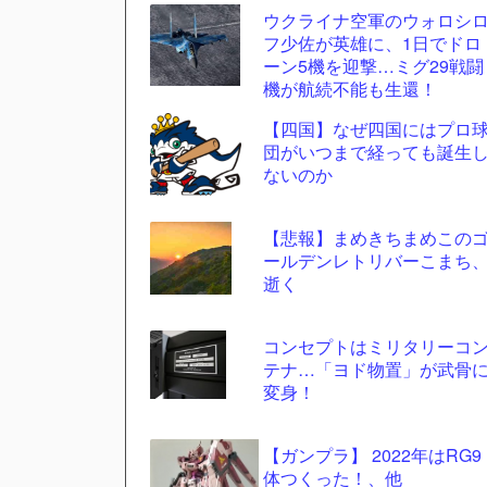
ウクライナ空軍のウォロシ
更新
フ少佐が英雄に、1日でドロ
ツー
ーン5機を迎撃…ミグ29戦闘
ル
機が航続不能も生還！
【四国】なぜ四国にはプロ
団がいつまで経っても誕生
ないのか
【悲報】まめきちまめこの
ールデンレトリバーこまち
逝く
コンセプトはミリタリーコ
テナ…「ヨド物置」が武骨
変身！
【ガンプラ】 2022年はRG9
体つくった！、他