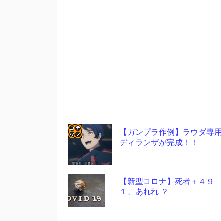
【ガンプラ作例】ラウダ専
ディランザが完成！！
コテ
リン
- 固
【新型コロナ】死者＋４９
定リ
１、あれれ ？
ンク
自動