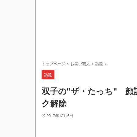
トップページ
>
お笑い芸人
>
話題
>
話題
双子の"ザ・たっち" 
ク解除
2017年12月6日