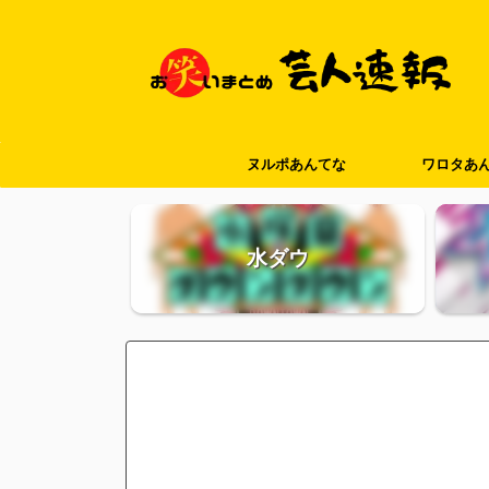
ヌルポあんてな
ワロタあ
水ダウ