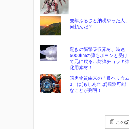
去年ふるさと納税やった人
何頼んだ？
驚きの衝撃吸収素材、時速
5000kmの弾もボヨンと受け
て元に戻る…防弾チョッキ
化用素材！
暗黒物質由来の「反ヘリウ
3」は(もしあれば)観測可能
なことが判明！
この記