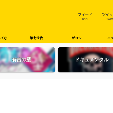
フィード
ツイッ
RSS
Twit
んてな
第七世代
ザコシ
ニ
有吉の壁
ドキュメンタル