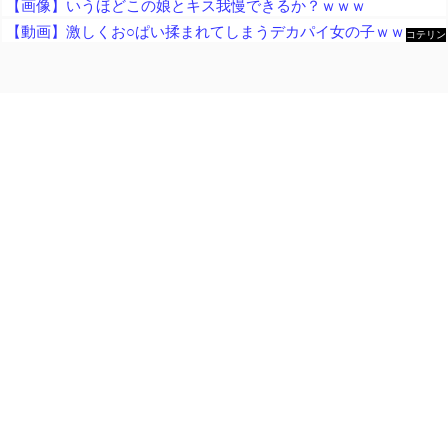
【画像】いうほどこの娘とキス我慢できるか？ｗｗｗ
【動画】激しくお○ぱい揉まれてしまうデカパイ女の子ｗｗｗｗｗｗｗｗ
コテリン
- 固定リ
ンク自動
更新ツー
ル