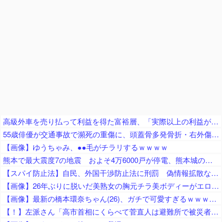
高級外車を売り払って利益を得た富裕層、「実際以上の利益があったとして課税される」とかけられた税金額に不満を漏らす
55歳俳優が交通事故で瀕死の重傷に、頭蓋骨多発骨折・右外傷性くも膜下出血・右側頭葉脳挫傷・肋骨骨折など大怪我を負うも……
【画像】ゆうちゃみ、●●毛がチラリするｗｗｗｗ
熊本で最大震度7の地震 およそ4万6000戸が停電、熊本城の石垣が崩れたとの情報 川内・玄海原発に異常なし、通常運転継続中 生放送中だったジャパネットさん、ヘルメット被って地震情報を伝える
【スパイ防止法】自民、外国干渉防止法に刑罰 偽情報拡散などの不当干渉を防止 これに反対する政党はどこかな？
【画像】26年ぶりに脱いだ美熟女の胸元チラ美ボディーがエロすぎるｗｗ
【画像】最新の橋本環奈ちゃん(26)、ガチで可愛すぎるｗｗｗｗｗ
【！】左派さん「高市首相にくらべて菅直人は避難所で被災者に怒鳴られテレビで流され健全！「仕込み」視察じゃない！」