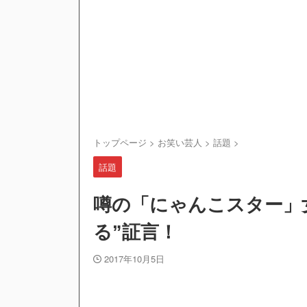
トップページ
>
お笑い芸人
>
話題
>
話題
噂の「にゃんこスター」
る”証言！
2017年10月5日