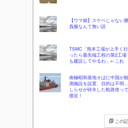
【ウマ娘】スケベじゃない
負服なんて無い説
TSMC「熊本工場が上手く行
ったら最先端工程の第2工場
も建設してやるわ」←これ
南極昭和基地そばに中国が
測施設を設置、目的は不明
しらせが砕氷した航路使っ
接近！
この記