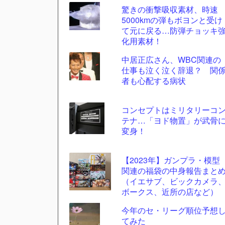
驚きの衝撃吸収素材、時速
更新
5000kmの弾もボヨンと受け
ツー
て元に戻る…防弾チョッキ
ル
化用素材！
中居正広さん、WBC関連の
仕事も泣く泣く辞退？ 関
者も心配する病状
コンセプトはミリタリーコ
テナ…「ヨド物置」が武骨
変身！
【2023年】ガンプラ・模型
関連の福袋の中身報告まと
（イエサブ、ビックカメラ
ボークス、近所の店など）
今年のセ・リーグ順位予想
てみた