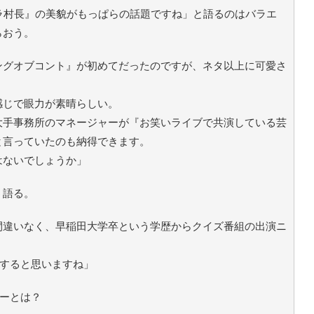
ラ村長』の美貌がもっぱらの話題ですね」と語るのはバラエ
らおう。
ングオブコント』が初めてだったのですが、ネタ以上に可愛さ
感じで眼力が素晴らしい。
大手事務所のマネージャーが『お笑いライブで共演している芸
と言っていたのも納得できます。
はないでしょうか」
う語る。
間違いなく、早稲田大学卒という学歴からクイズ番組の出演ニ
到すると思いますね」
ァーとは？