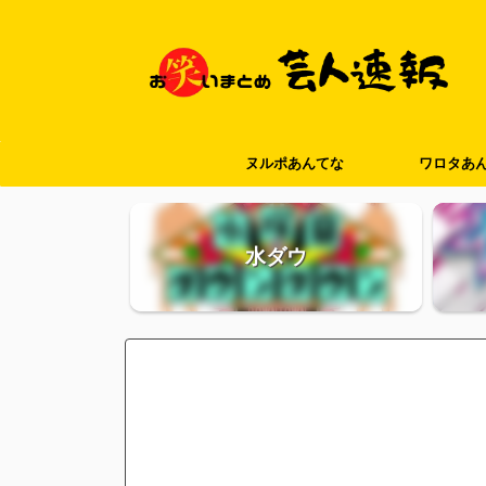
ヌルポあんてな
ワロタあ
水ダウ