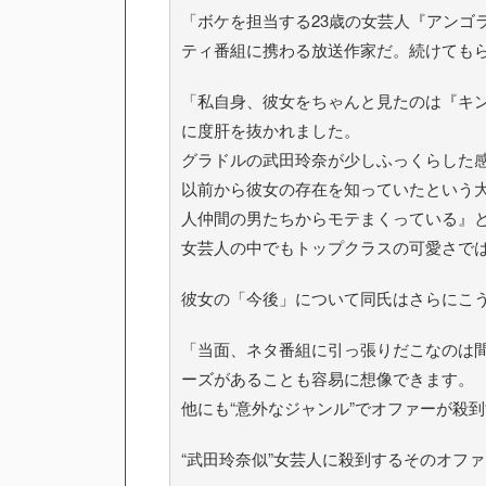
「ボケを担当する23歳の女芸人『アンゴ
ティ番組に携わる放送作家だ。続けても
「私自身、彼女をちゃんと見たのは『キ
に度肝を抜かれました。
グラドルの武田玲奈が少しふっくらした
以前から彼女の存在を知っていたという
人仲間の男たちからモテまくっている』
女芸人の中でもトップクラスの可愛さで
彼女の「今後」について同氏はさらにこ
「当面、ネタ番組に引っ張りだこなのは
ーズがあることも容易に想像できます。
他にも“意外なジャンル”でオファーが殺
“武田玲奈似”女芸人に殺到するそのオフ