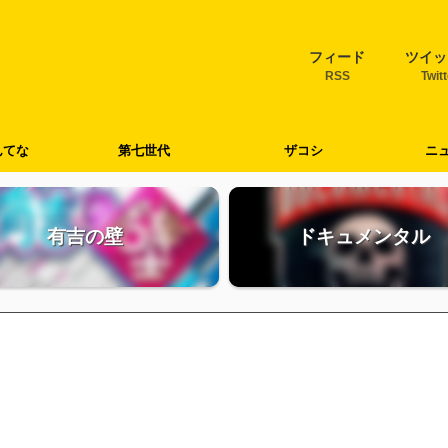
フィード
ツイッ
RSS
Twit
んてな
第七世代
ザコシ
ニ
有吉の壁
ドキュメンタル