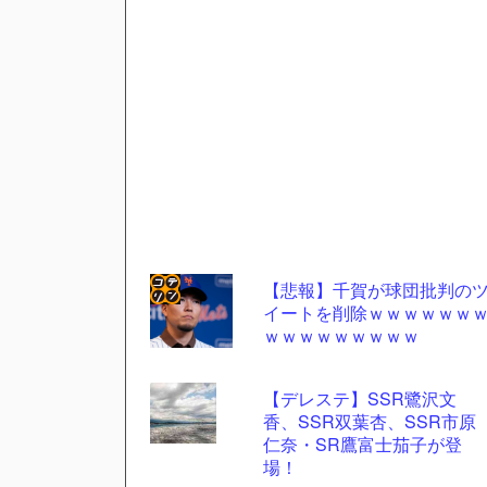
【悲報】千賀が球団批判の
イートを削除ｗｗｗｗｗｗ
コテ
ｗｗｗｗｗｗｗｗｗ
リン
- 固
【デレステ】SSR鷺沢文
定リ
香、SSR双葉杏、SSR市原
仁奈・SR鷹富士茄子が登
ンク
場！
自動