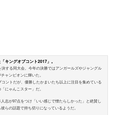
「キングオブコント2017」。
を決する同大会。今年の決勝ではアンガールズやジャングル
がチャンピオンに輝いた。
オブコントだが、優勝したかまいたち以上に注目を集めている
の「にゃんこスター」だ。
人志が97点をつけ「いい感じで憎たらしかった」と絶賛し
も彼らの話題で持ち切りになっているようだ。