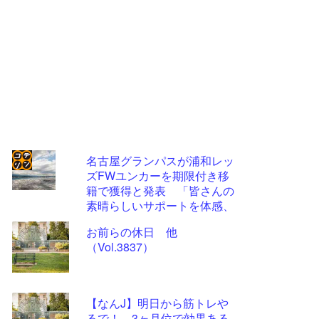
名古屋グランパスが浦和レッ
ズFWユンカーを期限付き移
コテ
籍で獲得と発表 「皆さんの
リン
素晴らしいサポートを体感、
経験するのを待ちきれませ
- 固
お前らの休日 他
ん」
定リ
（Vol.3837）
ンク
自動
【なんJ】明日から筋トレや
更新
るで！ 3ヶ月位で効果ある