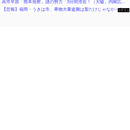
高市早苗「熊本視察」謎の勢力「3分間滞在！（大嘘」内閣広報官「事実無根（全否定」高市早苗「51分間視察（首相動静」マスコミ「被災者証言で10秒！（印象操作」→
【悲報】福岡・うきは市、果物大量盗難は梨だけじゃなかった… → 柿やキウイも大量に盗まれる → 犯人は土地や果物の知識もあり集団の可能性が指摘される ………
コテリン
- 固定リ
ンク自動
更新ツー
ル