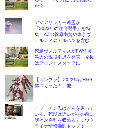
ツー
か？
ル
アジアサッカー連盟が
「2023年の注目選手」を特
集 AZの菅原由勢や東京ヴ
ェルディのアルハンを含む
11選手
徳島ヴォルティスがFW佐藤
晃大の現役引退を発表 今後
はフロントスタッフに
【ガンプラ】 2022年はRG9
体つくった！、他
「プーチン氏はがんを患って
いる、死期は近いがその前に
我々が勝利を収める」…ウク
ライナ情報機関トップ！