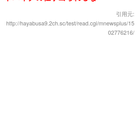
引用元:
http://hayabusa9.2ch.sc/test/read.cgi/mnewsplus/15
02776216/