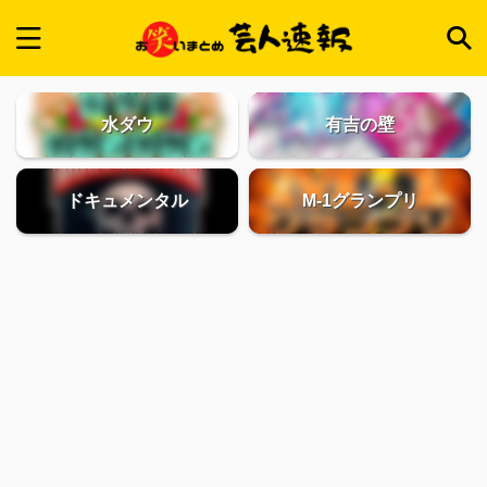
水ダウ
有吉の壁
ドキュメンタル
M-1グランプリ