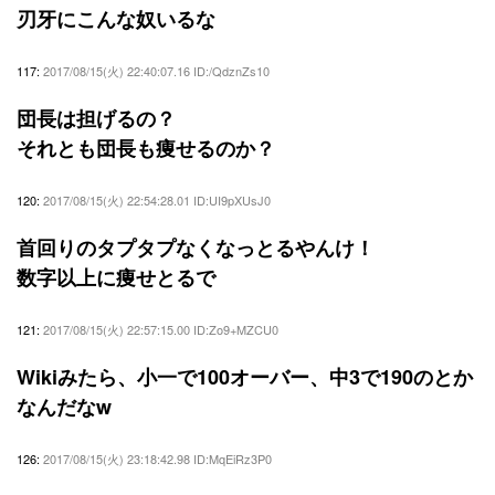
刃牙にこんな奴いるな
117:
2017/08/15(火) 22:40:07.16 ID:/QdznZs10
団長は担げるの？
それとも団長も痩せるのか？
120:
2017/08/15(火) 22:54:28.01 ID:UI9pXUsJ0
首回りのタプタプなくなっとるやんけ！
数字以上に痩せとるで
121:
2017/08/15(火) 22:57:15.00 ID:Zo9+MZCU0
Wikiみたら、小一で100オーバー、中3で190のとか
なんだなw
126:
2017/08/15(火) 23:18:42.98 ID:MqEiRz3P0