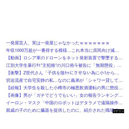
一発屋芸人、実は一発屋じゃなかったｗｗｗｗｗｗｗ
年収1000万超が一番得する模様…これ本当に庶民向け減税か？
【動画】ロシア軍のドローンをネット発射装置で撃墜するウクライナ。
江別大学生暴行ﾀﾋ″主犯格″の川口侑斗被告に「無期懲役」の判決→当時17歳少年に「懲役30年」の判決
【衝撃】Z世代さん「子供を陰ｷｬにさせない為に小1から髪を金髪に染めさせてる」←これ効果あると思う？？？？？？
切迫流産で自宅安静の私…なのに義弟が「シャワー貸して」「泊めて」と嫌がらせレベルの連続突撃！夫経由で断ると私に直接LINEしてきて絶句←大人しく自宅の風呂に入れよ
【続報】大学生を殺した小樽市の極悪飲酒運転の男に懲役4年6ヶ月の判決。
【画像】男が「ガチでどうでもいい」女の報告ランキング、圧倒的第１位と言えば『コレ』w w w w w w w w w w
イーロン・マスク「中国のロボットはデタラメで遠隔操作してるだけ」
親戚の子のために臓器を提供したのに、紹介された職場でいじめられて右足に麻痺が残った…人助けして身体壊された挙句バカにされるとか胸糞すぎ
コテリン
- 固定リ
ンク自動
更新ツー
ル