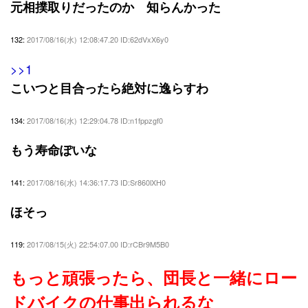
元相撲取りだったのか 知らんかった
132:
2017/08/16(水) 12:08:47.20 ID:62dVxX6y0
>>1
こいつと目合ったら絶対に逸らすわ
134:
2017/08/16(水) 12:29:04.78 ID:n1fppzgf0
もう寿命ぽいな
141:
2017/08/16(水) 14:36:17.73 ID:Sr860lXH0
ほそっ
119:
2017/08/15(火) 22:54:07.00 ID:rCBr9M5B0
もっと頑張ったら、団長と一緒にロー
ドバイクの仕事出られるな