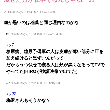
7:
2017/08/15(火) 14:54:08.76 ID:fr46sVid0
頬が黒いのは稲葉と同じ理由なのかな
22:
2017/08/15(火) 15:00:13.08 ID:waVrHVLa0
>>7
糖尿病、糖尿予備軍の人は皮膚が薄い部分に圧を
加え続けると黒ずむんだって
だからうつ伏せで寝る人は頬が黒くなるってTVで
やってた(HIROが検証映像で出てた)
46:
2017/08/15(火) 15:22:17.39 ID:F8zRyNiC0
>>22
梅沢さんもそうかな？