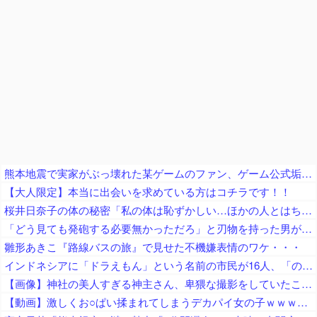
熊本地震で実家がぶっ壊れた某ゲームのファン、ゲーム公式垢が投稿自粛を発表してしまうと……
【大人限定】本当に出会いを求めている方はコチラです！！
桜井日奈子の体の秘密「私の体は恥ずかしい…ほかの人とはちょっと変わってるの」
「どう見ても発砲する必要無かっただろ」と刃物を持った男が撃たれた事件に左派が激怒、発砲した警察は何か勘違いしてねえか？
雛形あきこ『路線バスの旅』で見せた不機嫌表情のワケ・・・
インドネシアに「ドラえもん」という名前の市民が16人、「のび太」は181人
【画像】神社の美人すぎる神主さん、卑猥な撮影をしていたことが判明ｗｗｗｗｗｗｗｗ
【動画】激しくお○ぱい揉まれてしまうデカパイ女の子ｗｗｗｗｗｗｗｗ