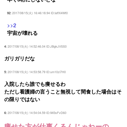
92:
2017/08/15(火) 16:46:18.94 ID:laffX4Wt0
>>2
宇宙が壊れる
4:
2017/08/15(火) 14:52:46.04 ID:JBgkJVSS0
ガリガリだな
5:
2017/08/15(火) 14:53:58.79 ID:um10zi7H0
入院したら誰でも痩せるわ
ただし看護婦の言うこと無視して間食した場合はそ
の限りではない
6:
2017/08/15(火) 14:54:04.59 ID:iW3sFvD60
痩せた方が仕事くるんじゃねーの