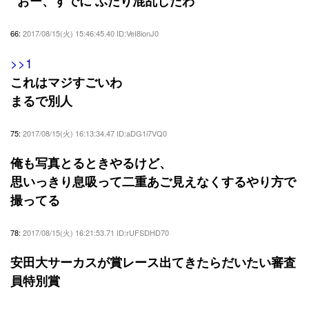
おー、すでに ふたり混乱したわ
66:
2017/08/15(火) 15:46:45.40 ID:VeI8ionJ0
>>1
これはマジすごいわ
まるで別人
75:
2017/08/15(火) 16:13:34.47 ID:aDG1i7VQ0
俺も写真とるときやるけど、
思いっきり息吸って二重あご見えなくするやり方で
撮ってる
78:
2017/08/15(火) 16:21:53.71 ID:rUFSDHD70
安田大サーカスが賞レース出てきたらだいたい審査
員特別賞