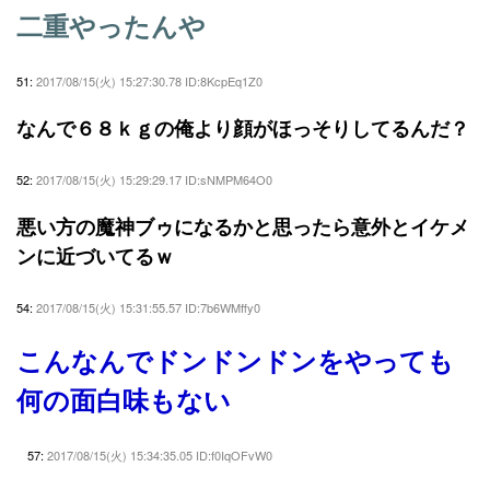
二重やったんや
51:
2017/08/15(火) 15:27:30.78 ID:8KcpEq1Z0
なんで６８ｋｇの俺より顔がほっそりしてるんだ？
52:
2017/08/15(火) 15:29:29.17 ID:sNMPM64O0
悪い方の魔神ブゥになるかと思ったら意外とイケメ
ンに近づいてるｗ
54:
2017/08/15(火) 15:31:55.57 ID:7b6WMffy0
こんなんでドンドンドンをやっても
何の面白味もない
57:
2017/08/15(火) 15:34:35.05 ID:f0IqOFvW0