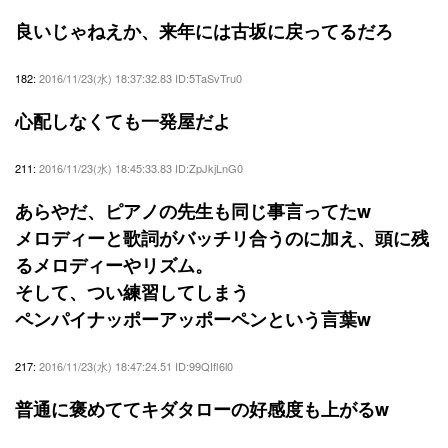
良いじゃねえか、来年には古坂に戻ってるだろ
182:
2016/11/23(水) 18:37:32.83 ID:5TaSvTru0
心配しなくても一発屋だよ
211:
2016/11/23(水) 18:45:33.83 ID:ZpJkjLnG0
あらやだ、ピアノの先生も同じ事言ってたw
メロディーと歌詞がバッチリ合うのに加え、頭に残
るメロディーやリズム。
そして、つい練習してしまう
ペンパイナッポーアッポーペンという言葉w
217:
2016/11/23(水) 18:47:24.51 ID:99QIfl6l0
普通に褒めててキダタローの好感度も上がるw