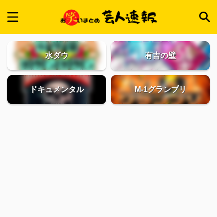
水ダウ
有吉の壁
ドキュメンタル
M-1グランプリ