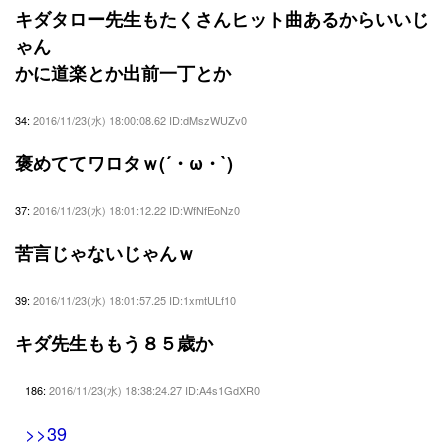
キダタロー先生もたくさんヒット曲あるからいいじ
ゃん
かに道楽とか出前一丁とか
34:
2016/11/23(水) 18:00:08.62 ID:dMszWUZv0
褒めててワロタｗ(´・ω・`)
37:
2016/11/23(水) 18:01:12.22 ID:WfNfEoNz0
苦言じゃないじゃんｗ
39:
2016/11/23(水) 18:01:57.25 ID:1xmtULf10
キダ先生ももう８５歳か
186:
2016/11/23(水) 18:38:24.27 ID:A4s1GdXR0
>>39