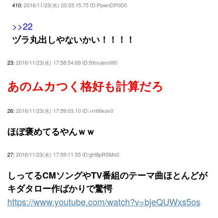
410:
2016/11/23(水) 20:33:15.75 ID:PpwnDP0D0
>>22
ヅラ丸出しやないかい！！！！
23:
2016/11/23(水) 17:58:54.69 ID:9XnuiemW0
あのムカつく格好も計算だろ
26:
2016/11/23(水) 17:59:03.10 ID:+rr66kov0
ほぼ褒めてるやんｗｗ
27:
2016/11/23(水) 17:59:11.55 ID:gH8pRSMo0
しってるCMソングやTV番組のテーマ曲ほとんどが
キダタロー作ばかりで驚愕
https://www.youtube.com/watch?v=bjeQUWxs5os