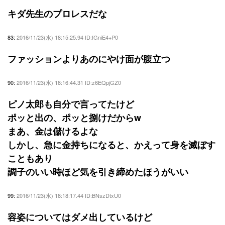
キダ先生のプロレスだな
83:
2016/11/23(水) 18:15:25.94 ID:fGniE4+P0
ファッションよりあのにやけ面が腹立つ
90:
2016/11/23(水) 18:16:44.31 ID:z6EQpjGZ0
ピノ太郎も自分で言ってたけど
ポッと出の、ポッと捌けだからw
まあ、金は儲けるよな
しかし、急に金持ちになると、かえって身を滅ぼす
こともあり
調子のいい時ほど気を引き締めたほうがいい
99:
2016/11/23(水) 18:18:17.44 ID:BNszDtxU0
容姿についてはダメ出しているけど