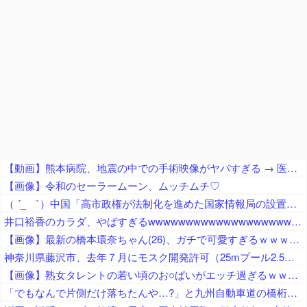
【動画】熊本病院、地震の中での手術映像がヤバすぎる → 医療機器が飛び交う激震の中で患者を全身で庇う医師らの咄嗟の行動に世界中から絶賛の嵐
【画像】令和のセーラームーン、ムッチムチ♡
（ ´_ゝ`）中国「高市政権が法制化を進めた国家情報局の設置日が7月31日」と批判「かつて非人道的な日本軍の細菌部隊を表していた『731』という数字」「戦時中の日本の情報機関『特高警察』の復活」
井口裕香のカラダ、やばすぎるwwwwwwwwwwwwwwwwwwwww
【画像】最新の橋本環奈ちゃん(26)、ガチで可愛すぎるｗｗｗｗｗ
神奈川県藤沢市、去年７月にモスク開発許可（25mプール2.5個分くらいのサイズ） → 反対署名3万人超、藤沢市議会にモスク反対の請願・陳情が40件以上 → 市議会、すべて否決
【画像】熟女タレントの若い頃のお○ぱいがエッチ過ぎるｗｗｗｗｗ
「でもなんで片側だけ落ちたんや…?」と九州自動車道の橋桁の様子に土木関係者が困惑、橋桁が残ったことは大絶賛するも……