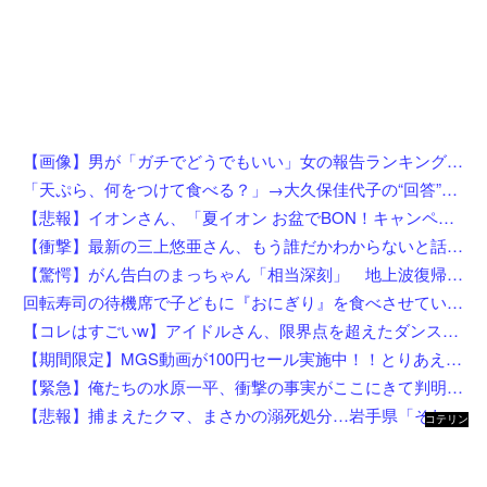
【画像】男が「ガチでどうでもいい」女の報告ランキング、圧倒的第１位と言えば『コレ』w w w w w w w w w w
「天ぷら、何をつけて食べる？」→大久保佳代子の“回答”にスタジオ驚き「嘘だろ？」
【悲報】イオンさん、「夏イオン お盆でBON！キャンペーン」からBON！を削除 理由不明
【衝撃】最新の三上悠亜さん、もう誰だかわからないと話題になってしまった画像がこちら
【驚愕】がん告白のまっちゃん「相当深刻」 地上波復帰の意外な切り札はまさかの…w w w w w w w w w
回転寿司の待機席で子どもに『おにぎり』を食べさせている親を目撃したんだが……え？！何しにきたん？
【コレはすごいw】アイドルさん、限界点を超えたダンスを披露した結果w w w w w w w w
【期間限定】MGS動画が100円セール実施中！！とりあえず全部買うやろｗｗｗｗｗ
【緊急】俺たちの水原一平、衝撃の事実がここにきて判明！！一発逆転へ！！←これw w w w w w w w w
【悲報】捕まえたクマ、まさかの溺死処分…岩手県「それはダメ」と町を注意
コテリン
- 固定リ
ンク自動
更新ツー
ル