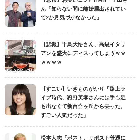
【悲報】お笑いコンビHi-Hi・上田さ
ん「知らない間に離婚届出されてい
て2か月気づかなかった」
【悲報】千鳥大悟さん、高級イタリ
アンを盛大にディスってしまうｗｗ
ｗｗｗｗ
【すごい】いきものがかり「路上ラ
イブ時代、狩野英孝さんには手も足
も出なくて新百合ヶ丘から去った。
すごい人気だった」
松本人志「ポスト、リポスト普通に