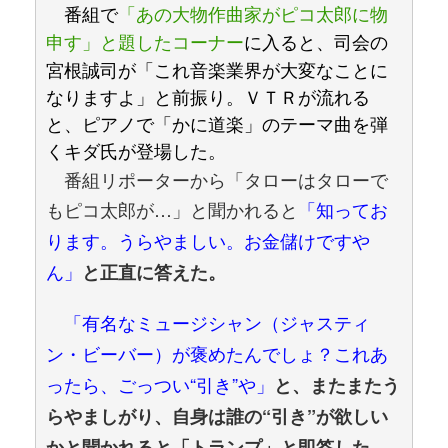
番組で
「あの大物作曲家がピコ太郎に物
申す」と題したコーナー
に入ると、司会の
宮根誠司が「これ音楽業界が大変なことに
なりますよ」と前振り。ＶＴＲが流れる
と、ピアノで「かに道楽」のテーマ曲を弾
くキダ氏が登場した。
番組リポーターから「タローはタローで
もピコ太郎が…」と聞かれると
「知ってお
ります。うらやましい。お金儲けですや
ん」
と正直に答えた。
「有名なミュージシャン（ジャスティ
ン・ビーバー）が褒めたんでしょ？これあ
ったら、ごっつい“引き”や」
と、またまたう
らやましがり、自身は誰の“引き”が欲しい
かと聞かれると「トランプ」と即答した。