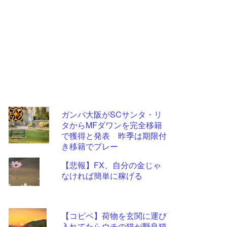
ガンバ大阪がSCサンタ・リ
タからMFダワンを完全移籍
コテ
で獲得と発表 昨季は期限付
リン
き移籍でプレー
- 固
【悲報】FX、自分の金じゃ
定リ
なければ簡単に稼げる
ンク
自動
【コピペ】荷物を玄関に運び
更新
入れてたらウチの猫が野良猫