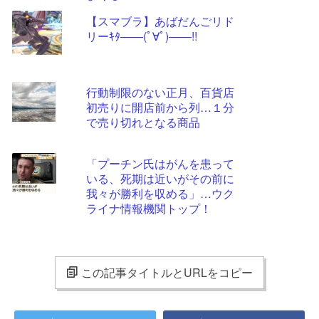
【スマブラ】あばだんごリド
リーｷﾀ――(ﾟ∀ﾟ)――!!
行動制限のない正月、百貨店
初売りに開店前から列…１分
で売り切れとなる商品
「プーチン氏はがんを患って
いる、死期は近いがその前に
我々が勝利を収める」…ウク
ライナ情報機関トップ！
この記事タイトルとURLをコピー