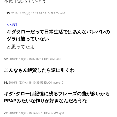
本気で思っていそう
95:
2016/11/23(水) 18:17:24.35 ID:AL7ITmuL0
>>51
キダタローだって日常生活ではあんなバレバレの
ヅラは被っていない
と思ってたよ…
58:
2016/11/23(水) 18:07:02.14 ID:ILiw+Uae0
こんなもん絶賛したら逆に引くわ
66:
2016/11/23(水) 18:10:39.59 ID:KHmwpIq+0
キダ･タローは記憶に残るフレーズの曲が多いから
PPAPみたいな作りが好きなんだろうな
79:
2016/11/23(水) 18:14:56.70 ID:7OZvW6qo0