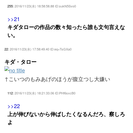
255:
2016/11/23(水) 18:58:58.88 ID:sukN5Svo0
>>21
キダタローの作品の数々知ったら誰も文句言えな
い。
22:
2016/11/23(水) 17:58:49.40 ID:eq+TsGXa0
キダ・タロー
↑こいつのもみあげのほうが腹立つし大嫌い
112:
2016/11/23(水) 18:21:33.06 ID:PHf6sxcB0
>>22
上が伸びないから伸ばしたくなるんだろ、察しろ
よ