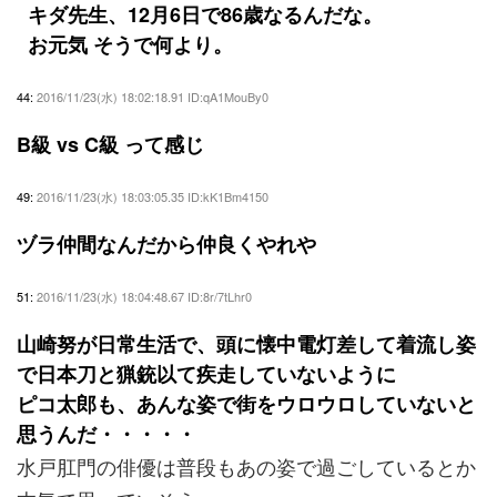
キダ先生、12月6日で86歳なるんだな。
お元気 そうで何より。
44:
2016/11/23(水) 18:02:18.91 ID:qA1MouBy0
B級 vs C級 って感じ
49:
2016/11/23(水) 18:03:05.35 ID:kK1Bm4150
ヅラ仲間なんだから仲良くやれや
51:
2016/11/23(水) 18:04:48.67 ID:8r/7tLhr0
山崎努が日常生活で、頭に懐中電灯差して着流し姿
で日本刀と猟銃以て疾走していないように
ピコ太郎も、あんな姿で街をウロウロしていないと
思うんだ・・・・・
水戸肛門の俳優は普段もあの姿で過ごしているとか