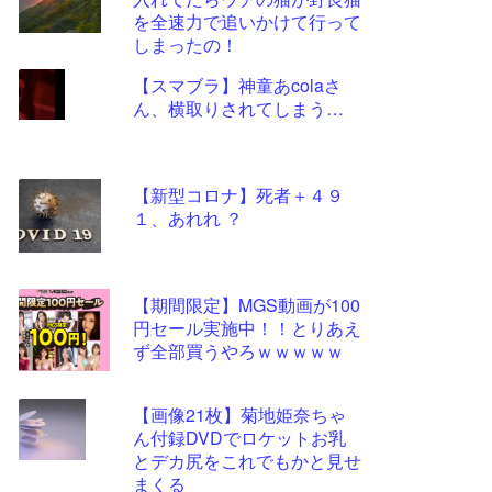
ツー
を全速力で追いかけて行って
ル
しまったの！
【スマブラ】神童あcolaさ
ん、横取りされてしまう…
【新型コロナ】死者＋４９
１、あれれ ？
【期間限定】MGS動画が100
円セール実施中！！とりあえ
ず全部買うやろｗｗｗｗｗ
【画像21枚】菊地姫奈ちゃ
ん付録DVDでロケットお乳
とデカ尻をこれでもかと見せ
まくる