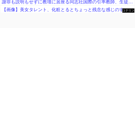
謝罪も説明もせずに教壇に居座る同志社国際の引率教師、生徒たちの不満が極限まで高まってしまい……
【画像】美女タレント、化粧とるとちょっと残念な感じのすっぴんになるｗｗｗ
コテリン
- 固定リ
ンク自動
更新ツー
ル