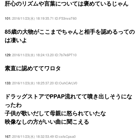
肝心のリズムや言葉については褒めているじゃん
101:
2016/11/23(水) 18:19:35.71 ID:F53nvaT60
85歳の大物がここまでちゃんと相手を認めるっての
は凄いよ
129:
2016/11/23(水) 18:24:13.20 ID:7b7k6PT10
素直に認めててワロタ
133:
2016/11/23(水) 18:25:37.20 ID:OuhCArLV0
ドラッグストアでPPAP流れてて噴き出しそうにな
ったわ
子供が歌いだして母親に怒られていたな
映像なしの方がいい曲に聞こえる
167:
2016/11/23(水) 18:32:53.49 ID:csfsCpsa0