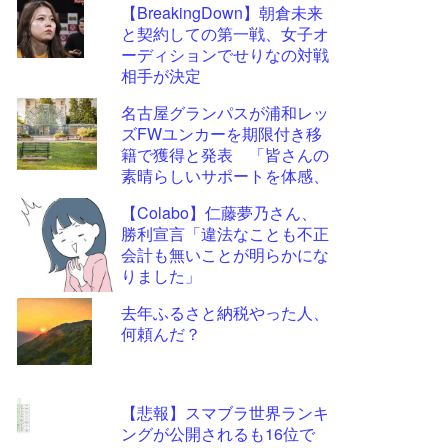
【BreakingDown】朝倉未来
更新
と契約しての第一戦、女子オ
ツー
ーディションでせりなの対戦
ル
相手が決定
名古屋グランパスが浦和レッ
ズFWユンカーを期限付き移
籍で獲得と発表 「皆さんの
素晴らしいサポートを体感、
経験するのを待ちきれませ
【Colabo】仁藤夢乃さん、
ん」
勝利宣言「違法なことも不正
会計も無いことが明らかにな
りました」
去年ふるさと納税やった人、
何頼んだ？
【悲報】スマブラ世界ランキ
ングが公開されるも16位で