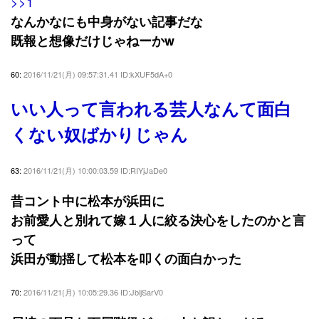
>>1
なんかなにも中身がない記事だな
既報と想像だけじゃねーかw
60:
2016/11/21(月) 09:57:31.41 ID:kXUF5dA+0
いい人って言われる芸人なんて面白
くない奴ばかりじゃん
63:
2016/11/21(月) 10:00:03.59 ID:RIYjJaDe0
昔コント中に松本が浜田に
お前愛人と別れて嫁１人に絞る決心をしたのかと言
って
浜田が動揺して松本を叩くの面白かった
70:
2016/11/21(月) 10:05:29.36 ID:JbljSarV0