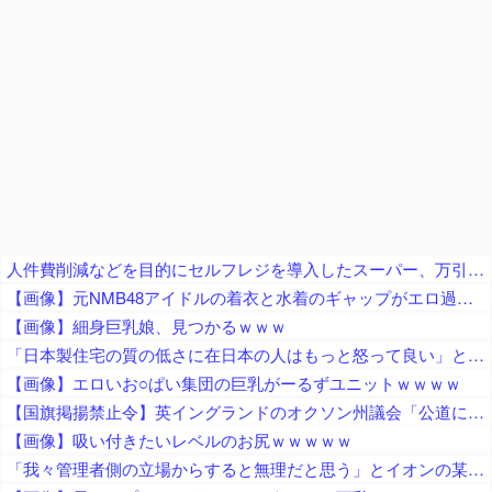
人件費削減などを目的にセルフレジを導入したスーパー、万引き被害が急増 被害額は推定約５００万円
【画像】元NMB48アイドルの着衣と水着のギャップがエロ過ぎるｗｗｗｗ
【画像】細身巨乳娘、見つかるｗｗｗ
「日本製住宅の質の低さに在日本の人はもっと怒って良い」と在米邦人が御忠告、アメリカ製の家屋なら冷房無しでも快適に過ごせて……
【画像】エロいお○ぱい集団の巨乳がーるずユニットｗｗｗｗ
【国旗掲揚禁止令】英イングランドのオクソン州議会「公道にイングランド旗・英国旗の掲揚を禁止」の方針、英高等裁判所も支持
【画像】吸い付きたいレベルのお尻ｗｗｗｗｗ
「我々管理者側の立場からすると無理だと思う」とイオンの某テナントを擁護する声、「みんなで最低限の店の片付けやって、今日は帰るべ」って指示する方が普通で……