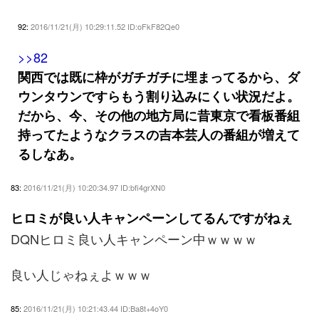
92:
2016/11/21(月) 10:29:11.52 ID:oFkF82Qe0
>>82
関西では既に枠がガチガチに埋まってるから、ダ
ウンタウンですらもう割り込みにくい状況だよ。
だから、今、その他の地方局に昔東京で看板番組
持ってたようなクラスの吉本芸人の番組が増えて
るしなあ。
83:
2016/11/21(月) 10:20:34.97 ID:bfi4grXN0
ヒロミが良い人キャンペーンしてるんですがねぇ
DQNヒロミ良い人キャンペーン中ｗｗｗｗ
良い人じゃねぇよｗｗｗ
85:
2016/11/21(月) 10:21:43.44 ID:Ba8t+4oY0