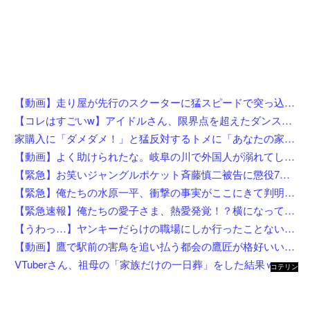
【動画】走り屋が先行のスクーターに猛スピードで突っ込む事故。
【コレはすごいw】アイドルさん、限界点を超えたダンスを披露した結果w w w w w w w w
家購入に「ダメダメ！」と猛反対するトメに「あなたの家じゃありません」と言い放った結果→激怒したトメが自ら〇〇を口にして最高の展開へｗｗｗｗｗｗ
【動画】よく助けられたな。岐阜の川で外国人が溺れてしまう事故。
【緊急】お笑いジャングルポケット斉藤慎二被告に懲役7年の求刑←これ…
【緊急】俺たちの水原一平、衝撃の事実がここにきて判明！！一発逆転へ！！←これw w w w w w w w w
【緊急速報】俺たちの愛子さま、熱愛発覚！？横になってしまう奴らが大量発生してしまう…
【うわっ…】ヤンキーだらけの職場にしか行ったことない奴にしか分からないことを集めてみたら闇が深過ぎた件w w w w w w w w w w
【動画】鷹で駅前の害鳥を追い払う都会の鷹匠が格好いいｗｗｗｗ
VTuberさん、祖母の「家族だけの一日葬」をした結果ｗｗｗｗｗｗｗ
コテリン
- 固定リ
ンク自動
更新ツー
ル