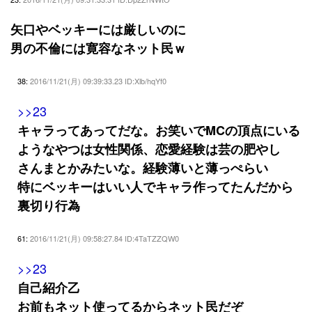
矢口やベッキーには厳しいのに
男の不倫には寛容なネット民ｗ
38:
2016/11/21(月) 09:39:33.23 ID:Xlb/hqYf0
>>23
キャラってあってだな。お笑いでMCの頂点にいる
ようなやつは女性関係、恋愛経験は芸の肥やし
さんまとかみたいな。経験薄いと薄っぺらい
特にベッキーはいい人でキャラ作ってたんだから
裏切り行為
61:
2016/11/21(月) 09:58:27.84 ID:4TaTZZQW0
>>23
自己紹介乙
お前もネット使ってるからネット民だぞ