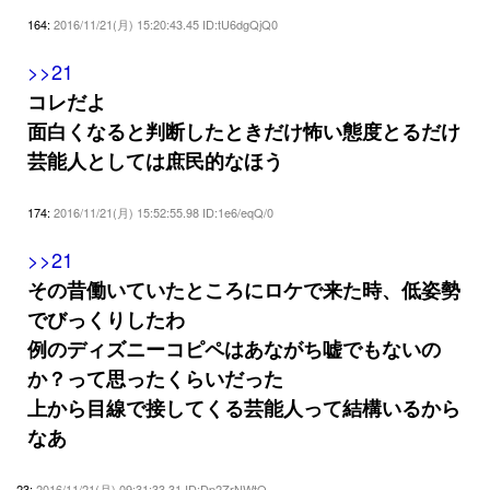
164:
2016/11/21(月) 15:20:43.45 ID:tU6dgQjQ0
>>21
コレだよ
面白くなると判断したときだけ怖い態度とるだけ
芸能人としては庶民的なほう
174:
2016/11/21(月) 15:52:55.98 ID:1e6/eqQ/0
>>21
その昔働いていたところにロケで来た時、低姿勢
でびっくりしたわ
例のディズニーコピペはあながち嘘でもないの
か？って思ったくらいだった
上から目線で接してくる芸能人って結構いるから
なあ
23:
2016/11/21(月) 09:31:33.31 ID:Dp2ZrNWtO