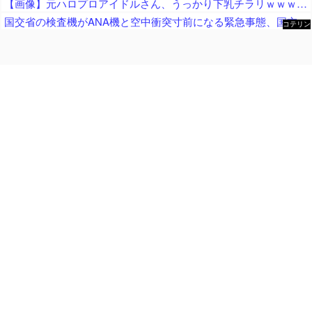
【画像】元ハロプロアイドルさん、うっかり下乳チラリｗｗｗｗｗｗｗｗ
国交省の検査機がANA機と空中衝突寸前になる緊急事態、国交省側は己の非を頑として認めず……
コテリン
- 固定リ
ンク自動
更新ツー
ル