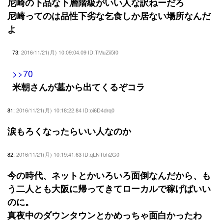
尼崎の下品な下層階級がいい人な訳ねーだろ
尼崎ってのは品性下劣な乞食しか居ない場所なんだ
よ
73:
2016/11/21(月) 10:09:04.09 ID:TMuZii5f0
>>70
米朝さんが墓から出てくるぞコラ
81:
2016/11/21(月) 10:18:22.84 ID:oi6D4drq0
涙もろくなったらいい人なのか
82:
2016/11/21(月) 10:19:41.63 ID:qLNTbh2G0
今の時代、ネットとかいろいろ面倒なんだから、も
う二人とも大阪に帰ってきてローカルで稼げばいい
のに。
真夜中のダウンタウンとかめっちゃ面白かったわ