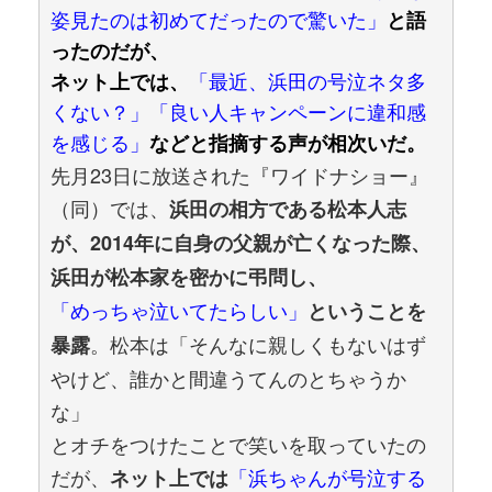
姿見たのは初めてだったので驚いた」
と語
ったのだが、
「最近、浜田の号泣ネタ多
ネット上では、
くない？」「良い人キャンペーンに違和感
を感じる」
などと指摘する声が相次いだ。
先月23日に放送された『ワイドナショー』
（同）では、
浜田の相方である松本人志
が、2014年に自身の父親が亡くなった際、
浜田が松本家を密かに弔問し、
「めっちゃ泣いてたらしい」
ということを
。松本は「そんなに親しくもないはず
暴露
やけど、誰かと間違うてんのとちゃうか
な」
とオチをつけたことで笑いを取っていたの
だが、
「浜ちゃんが号泣する
ネット上では