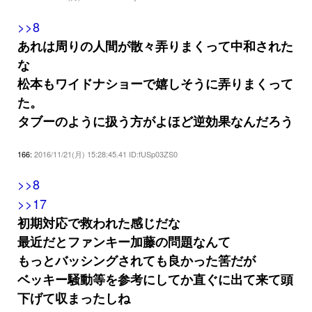
>>8
あれは周りの人間が散々弄りまくって中和された
な
松本もワイドナショーで嬉しそうに弄りまくって
た。
タブーのように扱う方がよほど逆効果なんだろう
166:
2016/11/21(月) 15:28:45.41 ID:fUSp03ZS0
>>8
>>17
初期対応で救われた感じだな
最近だとファンキー加藤の問題なんて
もっとバッシングされても良かった筈だが
ベッキー騒動等を参考にしてか直ぐに出て来て頭
下げて収まったしね