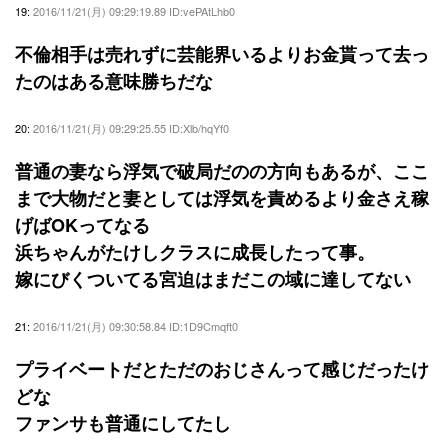
19:
2016/11/21(月) 09:29:19.89 ID:vePAtLhb0
不倫相手は売れずに芸能界いるよりお金貰って去っ
たのはある意味勝ちだな
20:
2016/11/21(月) 09:29:25.55 ID:Xlb/hqYf0
普通の妻なら浮気で破局だのの方向もあるが、ここ
まで大物だと妻としては浮気を責めるより金さえ稼
げばOKってなる
浜ちゃんがたけしクラスに成長したって事。
嫁にびくついてる宮迫はまだこの域に達してない
21:
2016/11/21(月) 09:30:58.84 ID:1D9Cmqft0
プライベートだとただのおじさんって感じだったけ
どな
ファンサも普通にしてたし