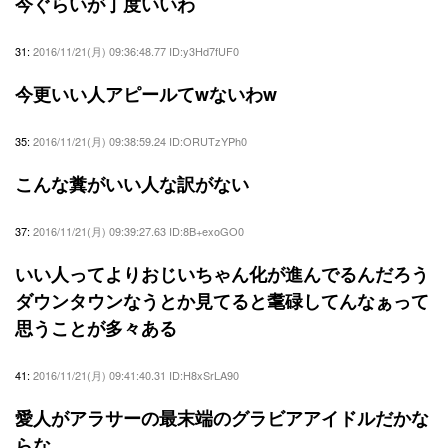
今ぐらいが丁度いいわ
31:
2016/11/21(月) 09:36:48.77 ID:y3Hd7fUF0
今更いい人アピールてwないわw
35:
2016/11/21(月) 09:38:59.24 ID:ORUTzYPh0
こんな糞がいい人な訳がない
37:
2016/11/21(月) 09:39:27.63 ID:8B+exoGO0
いい人ってよりおじいちゃん化が進んでるんだろう
ダウンタウンなうとか見てると耄碌してんなぁって
思うことが多々ある
41:
2016/11/21(月) 09:41:40.31 ID:H8xSrLA90
愛人がアラサーの最末端のグラビアアイドルだかな
らな