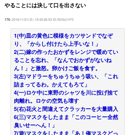
やることには決して口を出さない
170:
2016/11/21(月) 15:43:26.53 ID:/5OfsO1F0
1(中)皿の黄色に模様をカツサンドでなぞ
り、「からし付けたら上手いな！」
2(二)嫁の作ったおかずをレンジで暖めてい
ることを忘れ、「なんでおかずがないね
ん！」と激怒。卵かけご飯を食す。
3(左)マドラーをちゅうちゅう吸い、「これ
詰まってるわ。かえてもろて」
4(一)ロケ中に東野のシャツを川に投げ捨て
肉離れ。ロケの空気も壊す
5(右)花火と間違えてクラッカーを大量購入
6(三)マスクをしたまま「このコーヒー全然
臭いせーへん！」
7(遊)マスクをしたまま「あ！俺マスクどっ