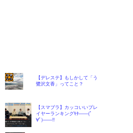
【デレステ】もしかして「う
鷺沢文香」ってこと？
コテ
リン
- 固
【スマブラ】カッコいいプレ
定リ
イヤーランキングｷﾀ――(ﾟ
∀ﾟ)――!!
ンク
自動