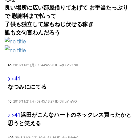
良い場所に広い部屋借りてあげて お手当たっぷり
で 慰謝料まで払って
子供も独立して嫁もねじ伏せる稼ぎ
誰も文句言わんだろう
45:
2016/11/21(月) 09:44:45.23 ID:+qPSqVXN0
>>41
なつみににてる
46:
2016/11/21(月) 09:45:18.27 ID:B7ruYneVO
>>41
浜田がこんなハートのネックレス買ったかと
思うと笑える
105:
2016/11/21(月) 10:41:31.36 ID:+jaz3MyH0