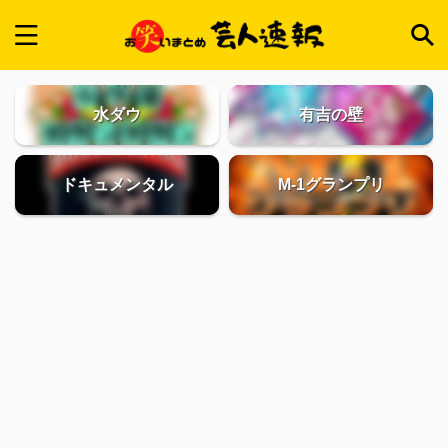
水ダウ
有吉の壁
ドキュメンタル
M-1グランプリ