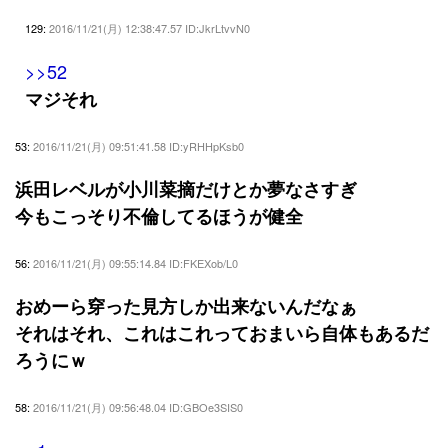
129:
2016/11/21(月) 12:38:47.57 ID:JkrLtvvN0
>>52
マジそれ
53:
2016/11/21(月) 09:51:41.58 ID:yRHHpKsb0
浜田レベルが小川菜摘だけとか夢なさすぎ
今もこっそり不倫してるほうが健全
56:
2016/11/21(月) 09:55:14.84 ID:FKEXob/L0
おめーら穿った見方しか出来ないんだなぁ
それはそれ、これはこれっておまいら自体もあるだ
ろうにｗ
58:
2016/11/21(月) 09:56:48.04 ID:GBOe3SIS0