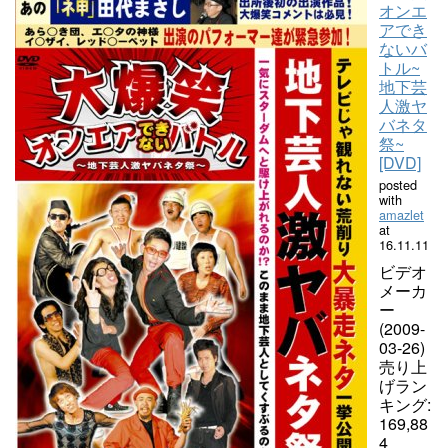
オンエ
アでき
ないバ
トル~
地下芸
人激ヤ
バネタ
祭~
[DVD]
posted
with
amazlet
at
16.11.11
ビデオ
メーカ
ー
(2009-
03-26)
売り上
げラン
キング:
169,88
4