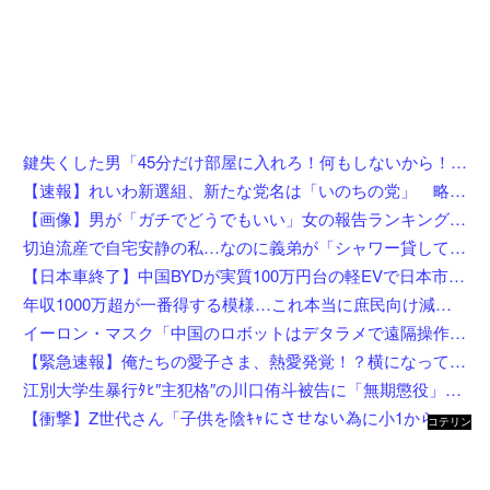
鍵失くした男「45分だけ部屋に入れろ！何もしないから！」→女子大生「無理です（警察呼びます）」→男「熱中症になれってか！使えないな！」完全に不審者で草ｗｗｗ
【速報】れいわ新選組、新たな党名は「いのちの党」 略称は「いのち」
【画像】男が「ガチでどうでもいい」女の報告ランキング、圧倒的第１位と言えば『コレ』w w w w w w w w w w
切迫流産で自宅安静の私…なのに義弟が「シャワー貸して」「泊めて」と嫌がらせレベルの連続突撃！夫経由で断ると私に直接LINEしてきて絶句←大人しく自宅の風呂に入れよ
【日本車終了】中国BYDが実質100万円台の軽EVで日本市場に殴り込み
年収1000万超が一番得する模様…これ本当に庶民向け減税か？
イーロン・マスク「中国のロボットはデタラメで遠隔操作してるだけ」
【緊急速報】俺たちの愛子さま、熱愛発覚！？横になってしまう奴らが大量発生してしまう…
江別大学生暴行ﾀﾋ″主犯格″の川口侑斗被告に「無期懲役」の判決→当時17歳少年に「懲役30年」の判決
【衝撃】Z世代さん「子供を陰ｷｬにさせない為に小1から髪を金髪に染めさせてる」←これ効果あると思う？？？？？？
コテリン
- 固定リ
ンク自動
更新ツー
ル