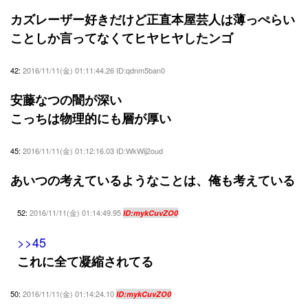
カズレーザー好きだけど正直本屋芸人は薄っぺらい
ことしか言ってなくてヒヤヒヤしたンゴ
42:
2016/11/11(金) 01:11:44.26 ID:qdnm5ban0
安藤なつの闇が深い
こっちは物理的にも層が厚い
45:
2016/11/11(金) 01:12:16.03 ID:WkWij2oud
あいつの考えているようなことは、俺も考えている
52:
2016/11/11(金) 01:14:49.95
ID:mykCuvZO0
>>45
これに全て凝縮されてる
50:
2016/11/11(金) 01:14:24.10
ID:mykCuvZO0