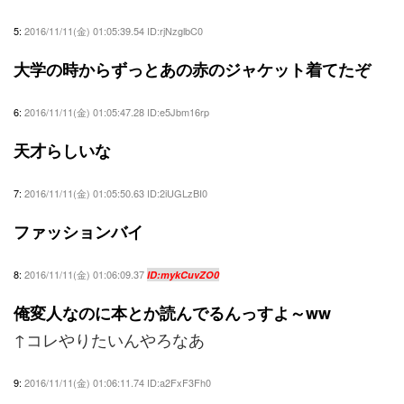
5:
2016/11/11(金) 01:05:39.54 ID:rjNzglbC0
大学の時からずっとあの赤のジャケット着てたぞ
6:
2016/11/11(金) 01:05:47.28 ID:e5Jbm16rp
天才らしいな
7:
2016/11/11(金) 01:05:50.63 ID:2iUGLzBI0
ファッションバイ
8:
2016/11/11(金) 01:06:09.37
ID:mykCuvZO0
俺変人なのに本とか読んでるんっすよ～ww
↑コレやりたいんやろなあ
9:
2016/11/11(金) 01:06:11.74 ID:a2FxF3Fh0