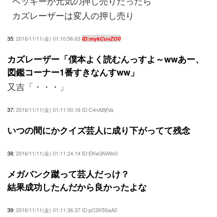
ベッキーが元気の押し売りだったら
カズレーザーは変人の押し売り
35:
2016/11/11(金) 01:10:56.63
ID:mykCuvZO0
カズレーザー「僕本よく読むんっすよ～wwあー、
図鑑コーナー1番すきなんすww」
又吉「・・・」
37:
2016/11/11(金) 01:11:00.16 ID:C4nABjfVa
いつの間にかクイズ芸人に成り下がってて残念
38:
2016/11/11(金) 01:11:24.14 ID:EKw3NiWo0
メガバンク蹴って芸人だっけ？
結果成功したんだから良かったよな
39:
2016/11/11(金) 01:11:36.37 ID:pC2K5SaA0