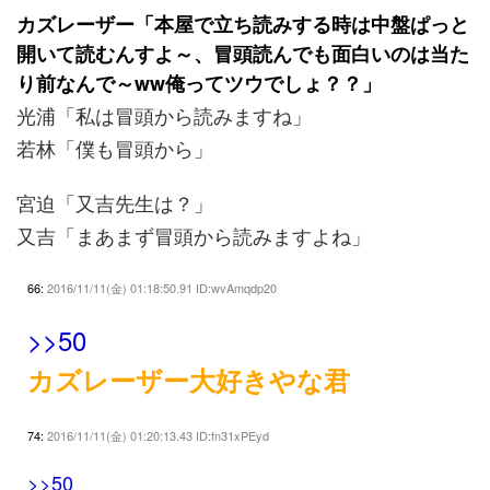
カズレーザー「本屋で立ち読みする時は中盤ぱっと
開いて読むんすよ～、冒頭読んでも面白いのは当た
り前なんで～ww俺ってツウでしょ？？」
光浦「私は冒頭から読みますね」
若林「僕も冒頭から」
宮迫「又吉先生は？」
又吉「まあまず冒頭から読みますよね」
66:
2016/11/11(金) 01:18:50.91 ID:wvAmqdp20
>>50
カズレーザー大好きやな君
74:
2016/11/11(金) 01:20:13.43 ID:fn31xPEyd
>>50