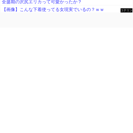
全盛期の沢尻エリカって可愛かったか？
【画像】こんな下着使ってる女現実でいるの？ｗｗ
コテリン
- 固定リ
ンク自動
更新ツー
ル