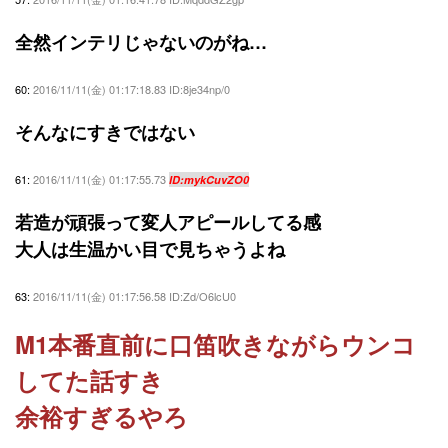
全然インテリじゃないのがね…
60:
2016/11/11(金) 01:17:18.83 ID:8je34np/0
そんなにすきではない
61:
2016/11/11(金) 01:17:55.73
ID:mykCuvZO0
若造が頑張って変人アピールしてる感
大人は生温かい目で見ちゃうよね
63:
2016/11/11(金) 01:17:56.58 ID:Zd/O6lcU0
M1本番直前に口笛吹きながらウンコ
してた話すき
余裕すぎるやろ