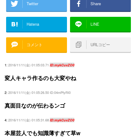
Twitter
Share
Hatena
LINE
コメント
URLコピー
1:
2016/11/11(金) 01:05:03.71
ID:mykCuvZO0
変人キャラ作るのも大変やね
2:
2016/11/11(金) 01:05:26.50 ID:04mPfyRI0
真面目なのが伝わるンゴ
4:
2016/11/11(金) 01:05:31.68
ID:mykCuvZO0
本屋芸人でも知識薄すぎて草w