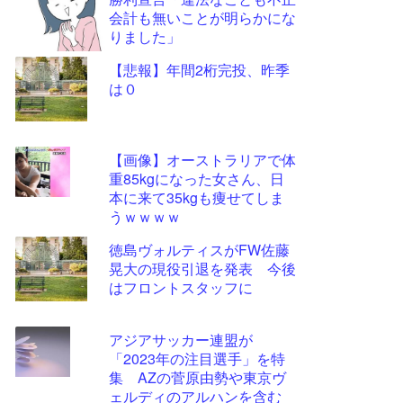
ツー
会計も無いことが明らかにな
ル
りました」
【悲報】年間2桁完投、昨季
は０
【画像】オーストラリアで体
重85kgになった女さん、日
本に来て35kgも痩せてしま
うｗｗｗｗ
徳島ヴォルティスがFW佐藤
晃大の現役引退を発表 今後
はフロントスタッフに
アジアサッカー連盟が
「2023年の注目選手」を特
集 AZの菅原由勢や東京ヴ
ェルディのアルハンを含む