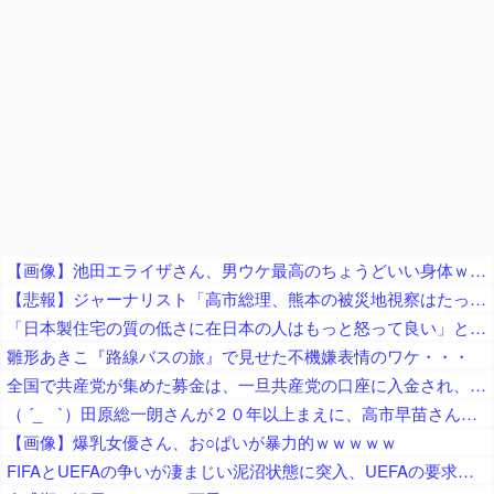
【画像】池田エライザさん、男ウケ最高のちょうどいい身体ｗｗｗｗ
【悲報】ジャーナリスト「高市総理、熊本の被災地視察はたったの3分！」 → ライブ動画で19分超の滞在が発覚 ｗｗｗｗｗｗｗｗｗｗｗｗｗｗｗ
「日本製住宅の質の低さに在日本の人はもっと怒って良い」と在米邦人が御忠告、アメリカ製の家屋なら冷房無しでも快適に過ごせて……
雛形あきこ『路線バスの旅』で見せた不機嫌表情のワケ・・・
全国で共産党が集めた募金は、一旦共産党の口座に入金され、まとめて、被災自治体や団体（農協や漁協など）にも届けられます
（ ´_ゝ`）田原総一朗さんが２０年以上まえに、高市早苗さんを「無知」「幼稚」と痛烈批判したと話題に
【画像】爆乳女優さん、お○ぱいが暴力的ｗｗｗｗｗ
FIFAとUEFAの争いが凄まじい泥沼状態に突入、UEFAの要求を呑んだFIFAだったがUEFA側は強硬姿勢を崩さず……