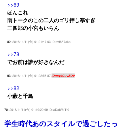
>>69
ほんこれ
雨トークのこの二人のゴリ押し寒すぎ
三四郎の小宮もいらん
82:
2016/11/11(金) 01:21:47.03 ID:ovt8F7aka
>>78
でお前は誰が好きなんだ
93:
2016/11/11(金) 01:22:58.87
ID:mykCuvZO0
>>82
小藪と千鳥
70:
2016/11/11(金) 01:19:20.99 ID:wDatW+Tt0
学生時代あのスタイルで過ごしたっ