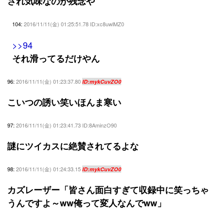
され気味なのが残念や
104:
2016/11/11(金) 01:25:51.78 ID:xc8uwlMZ0
>>94
それ滑ってるだけやん
96:
2016/11/11(金) 01:23:37.80
ID:mykCuvZO0
こいつの誘い笑いほんま寒い
97:
2016/11/11(金) 01:23:41.73 ID:8AminzO90
謎にツイカスに絶賛されてるよな
98:
2016/11/11(金) 01:24:33.15
ID:mykCuvZO0
カズレーザー「皆さん面白すぎて収録中に笑っちゃ
うんですよ～ww俺って変人なんでww」