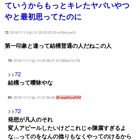
ていうからもっとキレたヤバいやつ
やと最初思ってたのに
72:
2016/11/11(金) 01:20:03.25 ID:mfQkzvwJ0
第一印象と違って結構普通の人だねこの人
79:
2016/11/11(金) 01:20:48.47 ID:XBSoUYJ1M
>>72
結構って曖昧やな
85:
2016/11/11(金) 01:21:56.66
ID:mykCuvZO0
>>72
発想が凡人のそれ
変人アピールしたいけどこれじゃ陳腐すぎるよ
な…ってのをなんの捻りもなくやってのけるから