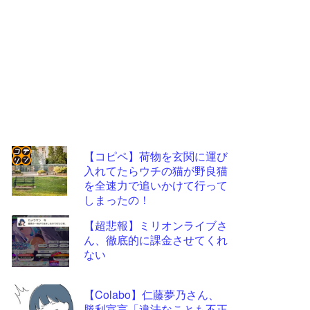
【コピペ】荷物を玄関に運び
入れてたらウチの猫が野良猫
コテ
を全速力で追いかけて行って
リン
しまったの！
- 固
【超悲報】ミリオンライブさ
定リ
ん、徹底的に課金させてくれ
ない
ンク
自動
【Colabo】仁藤夢乃さん、
更新
勝利宣言「違法なことも不正