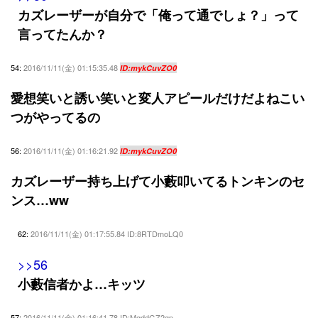
カズレーザーが自分で「俺って通でしょ？」って
言ってたんか？
54:
2016/11/11(金) 01:15:35.48
ID:mykCuvZO0
愛想笑いと誘い笑いと変人アピールだけだよねこい
つがやってるの
56:
2016/11/11(金) 01:16:21.92
ID:mykCuvZO0
カズレーザー持ち上げて小藪叩いてるトンキンのセ
ンス…ww
62:
2016/11/11(金) 01:17:55.84 ID:8RTDmoLQ0
>>56
小藪信者かよ…キッツ
57:
2016/11/11(金) 01:16:41.78 ID:MqddGZ2gp