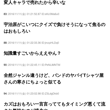
変人キャラで売れたから辛いな
83:
2016/11/11(金) 01:21:52.87 ID:eKc0Ma6u0
宇治原がこいつにクイズで負けそうになって焦るの
はおもしろい
88:
2016/11/11(金) 01:22:33.36 ID:jmzpHLDq0
知識量すごいからええやん？
90:
2016/11/11(金) 01:22:45.11 ID:PeNLiMNTM
全然ジャンル違うけど、バンドのヤバイTシャツ屋
さんの寒さにちょっと似てる
94:
2016/11/11(金) 01:23:02.98 ID:Z3LdgDkb0
カズはおもろい一言言っててもタイミング悪くて流