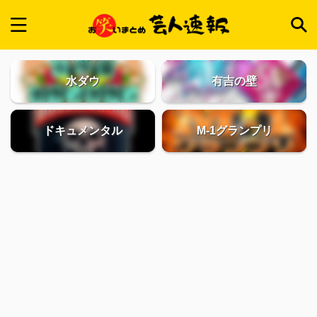
水ダウ
有吉の壁
ドキュメンタル
M-1グランプリ