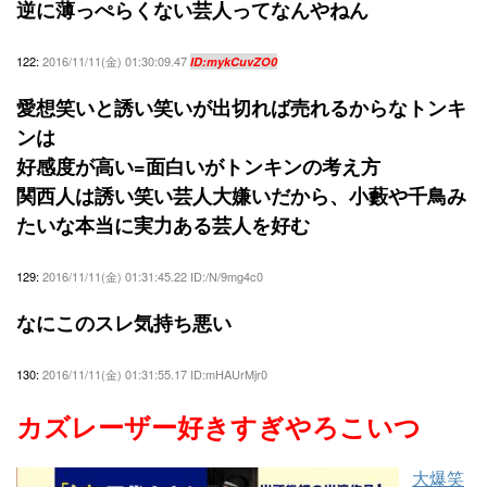
逆に薄っぺらくない芸人ってなんやねん
122:
2016/11/11(金) 01:30:09.47
ID:mykCuvZO0
愛想笑いと誘い笑いが出切れば売れるからなトンキ
ンは
好感度が高い=面白いがトンキンの考え方
関西人は誘い笑い芸人大嫌いだから、小藪や千鳥み
たいな本当に実力ある芸人を好む
129:
2016/11/11(金) 01:31:45.22 ID:/N/9mg4c0
なにこのスレ気持ち悪い
130:
2016/11/11(金) 01:31:55.17 ID:mHAUrMjr0
カズレーザー好きすぎやろこいつ
大爆笑