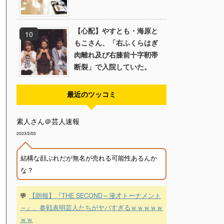
【心配】やすとも・海原と
もこさん、「右ふくらはぎ
肉離れ及び右膝前十字靭帯
断裂」で入院していた。
最近のツッコミ
素人さん＠芸人速報
2023/2/05
結構な顔ぶれだが無名が売れる可能性あるんか
な？
💬
【朗報】『THE SECOND～漫才トーナメント
～』、参戦表明芸人たちがヤバすぎるｗｗｗｗｗ
ｗｗ