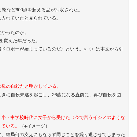
と靴など600点を超える品が押収された。
に入れていたと見られている。
なかったのか。
を変えた年だった。
服ドロボーが始まっているのだ〉という。※〈〉は本文から引
の母の自殺だと明かしている。
ときに自殺未遂を起こし、26歳になる直前に、再び自殺を図
、小・中学校時代に女子から受けた〈今で言うイジメのような
している。
（※イメージ）
に、結局何の支えにもならず同じことを繰り返させてしまった