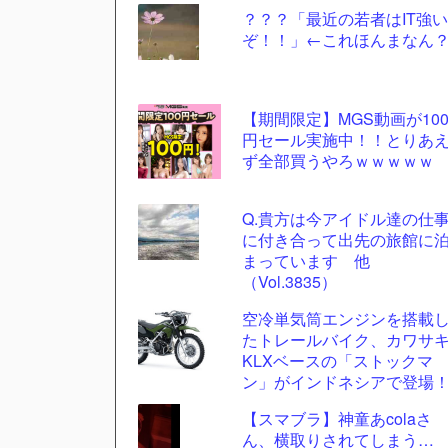
？？？「最近の若者はIT強い
更新
ぞ！！」←これほんまなん
ツー
ル
【期間限定】MGS動画が10
円セール実施中！！とりあ
ず全部買うやろｗｗｗｗｗ
Q.貴方は今アイドル達の仕
に付き合って出先の旅館に
まっています 他
（Vol.3835）
空冷単気筒エンジンを搭載
たトレールバイク、カワサ
KLXベースの「ストックマ
ン」がインドネシアで登場
【スマブラ】神童あcolaさ
ん、横取りされてしまう…