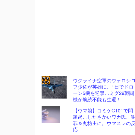
ウクライナ空軍のウォロシ
フ少佐が英雄に、1日でドロ
コテ
ーン5機を迎撃…ミグ29戦闘
リン
機が航続不能も生還！
- 固
【ウマ娘】コミケC101で問
定リ
題起こしたさかいワカ氏、
罪＆丸坊主に。ウマスレの
ンク
応
自動