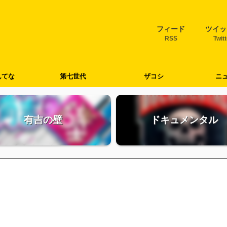
フィード
ツイッ
RSS
Twit
んてな
第七世代
ザコシ
ニ
有吉の壁
ドキュメンタル