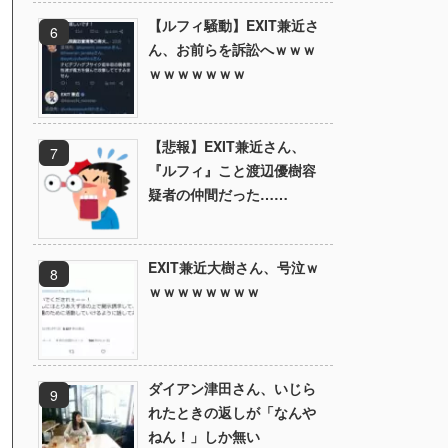
【ルフィ騒動】EXIT兼近さ
ん、お前らを訴訟へｗｗｗ
ｗｗｗｗｗｗｗ
【悲報】EXIT兼近さん、
『ルフィ』こと渡辺優樹容
疑者の仲間だった……
EXIT兼近大樹さん、号泣ｗ
ｗｗｗｗｗｗｗｗ
ダイアン津田さん、いじら
れたときの返しが「なんや
ねん！」しか無い