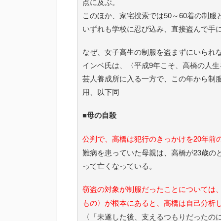
点に及ぶ。
このほか、家宅捜索では50～60着の制服
いずれも学校に忍び込み、直接盗んで手
なぜ、女子高生の制服を盗まずにいられ
インベ氏は、〈平成9年こそ、高橋の人生
芸人養成所に入る一方で、この年から制
用、以下同
■母の自殺
公判で、高橋は犯行のきっかけを20年前
難病を患っていた母親は、高橋が23歳の
って亡くなっている。
窃盗の対象が制服だったことについては
もの〉が根本にあると、高橋は自己分析
〈「未遂した後、支えるつもりだったの