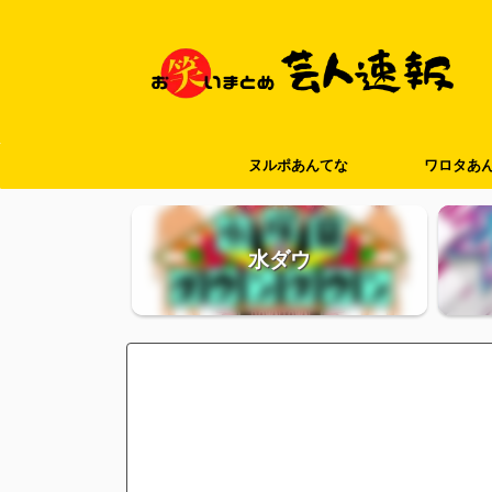
ヌルポあんてな
ワロタあ
水ダウ