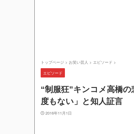
トップページ
>
お笑い芸人
>
エピソード
>
エピソード
“制服狂”キンコメ高橋
度もない」と知人証言
2016年11月1日