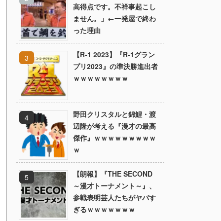
高得点です。不祥事起こし
ません。」←一発屋で終わ
った理由
【R-1 2023】『R-1グラン
プリ2023』の準決勝進出者
ｗｗｗｗｗｗｗｗ
野田クリスタルと錦鯉・渡
辺隆が考える『漫才の最高
傑作』ｗｗｗｗｗｗｗｗｗ
ｗ
【朗報】『THE SECOND
～漫才トーナメント～』、
参戦表明芸人たちがヤバす
ぎるｗｗｗｗｗｗｗ