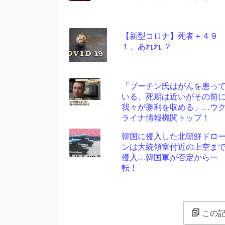
【新型コロナ】死者＋４９
１、あれれ ？
「プーチン氏はがんを患っ
いる、死期は近いがその前
我々が勝利を収める」…ウ
ライナ情報機関トップ！
韓国に侵入した北朝鮮ドロ
ンは大統領室付近の上空ま
侵入…韓国軍が否定から一
転！
この記