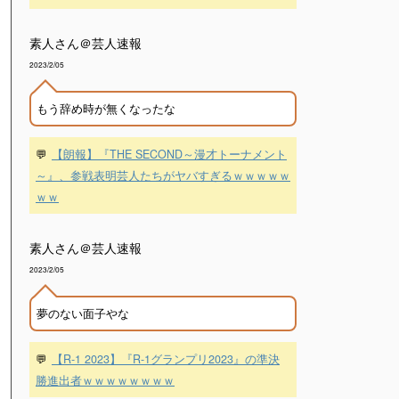
素人さん＠芸人速報
2023/2/05
もう辞め時が無くなったな
💬
【朗報】『THE SECOND～漫才トーナメント
～』、参戦表明芸人たちがヤバすぎるｗｗｗｗｗ
ｗｗ
素人さん＠芸人速報
2023/2/05
夢のない面子やな
💬
【R-1 2023】『R-1グランプリ2023』の準決
勝進出者ｗｗｗｗｗｗｗｗ