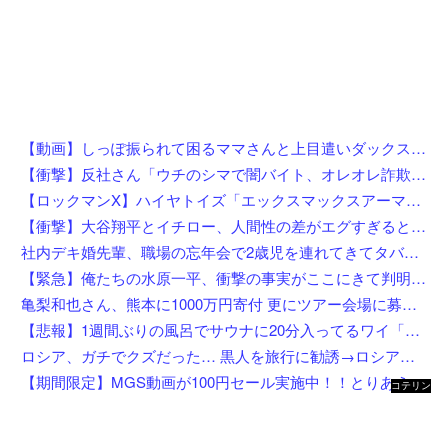
【動画】しっぽ振られて困るママさんと上目遣いダックス（ノ∇`）
【衝撃】反社さん「ウチのシマで闇バイト、オレオレ詐欺、強盗する奴らぶっ○す」←これw w w w w w w
【ロックマンX】ハイヤトイズ「エックスマックスアーマー」アクションフィギュア 試作公開【近日予約開始】
【衝撃】大谷翔平とイチロー、人間性の差がエグすぎると話題に←お前らコレ見てどう思う？？？？？？
社内デキ婚先輩、職場の忘年会で2歳児を連れてきてタバコスパスパ酒ゴクゴクで親の自覚ゼロｗｗ挙句の果てに突き飛ばして頭を打たせ「久々の外食でゆっくりしたいんだよ！」にドン引き
【緊急】俺たちの水原一平、衝撃の事実がここにきて判明！！一発逆転へ！！←これw w w w w w w w w
亀梨和也さん、熊本に1000万円寄付 更にツアー会場に募金箱設置
【悲報】1週間ぶりの風呂でサウナに20分入ってるワイ「んふぅ…全身の毛穴からくっさい汗ドバドバ出てるぅ…」←これw w w w w w w
ロシア、ガチでクズだった… 黒人を旅行に勧誘→ロシア語で契約書にサインさせられる→前線で大量戦死
【期間限定】MGS動画が100円セール実施中！！とりあえず全部買うやろｗｗｗｗｗ
コテリン
- 固定リ
ンク自動
更新ツー
ル