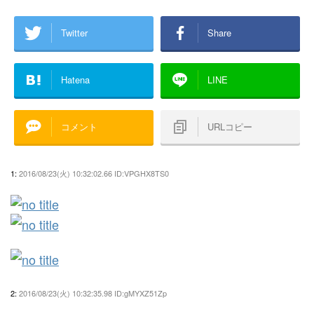
Twitter
Share
Hatena
LINE
コメント
URLコピー
1:
2016/08/23(火) 10:32:02.66 ID:VPGHX8TS0
2:
2016/08/23(火) 10:32:35.98 ID:gMYXZ51Zp