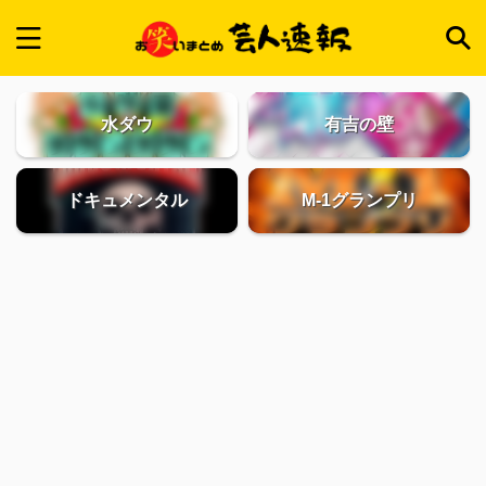
水ダウ
有吉の壁
ドキュメンタル
M-1グランプリ