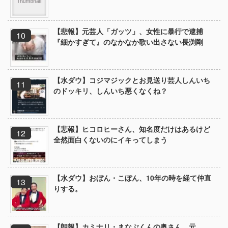
【悲報】元芸人「ガッツ」、女性に暴行で逮捕
『細かすぎて』のなかなか歌い出さない長渕剛
【水ダウ】コジマジックとお見送り芸人しんいち
のドッキリ、しんいち悪くなくね？
【悲報】ヒコロヒーさん、知名度だけはあるけど
全然面白くないのにイキってしまう
【水ダウ】おぼん・こぼん、10年の時を経て仲直
りする。
【朗報】カミナリ・まなぶくんの奥さん、元