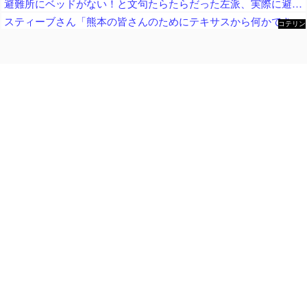
避難所にベッドがない！と文句たらたらだった左派、実際に避難所にベッドが搬入されてしまった結果……
スティーブさん「熊本の皆さんのためにテキサスから何かできないか」TX州で熊本地震復興支援イベント「多くの方々が熊本のために募金、責任を持って日本へ送金いたします」
コテリン
- 固定リ
ンク自動
更新ツー
ル