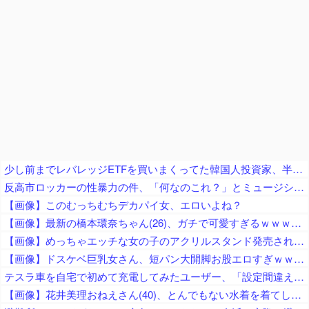
少し前までレバレッジETFを買いまくってた韓国人投資家、半導体株が下落局面に突入したと判断した途端に……
反高市ロッカーの性暴力の件、「何なのこれ？」とミュージシャン界隈が一般人をドン引きさせまくっている模様
【画像】このむっちむちデカパイ女、エロいよね？
【画像】最新の橋本環奈ちゃん(26)、ガチで可愛すぎるｗｗｗｗｗ
【画像】めっちゃエッチな女の子のアクリルスタンド発売されるｗｗ
【画像】ドスケベ巨乳女さん、短パン大開脚お股エロすぎｗｗｗｗｗ
テスラ車を自宅で初めて充電してみたユーザー、「設定間違えてるんですかね？？」と困惑する羽目に……
【画像】花井美理おねえさん(40)、とんでもない水着を着てしまうｗｗ