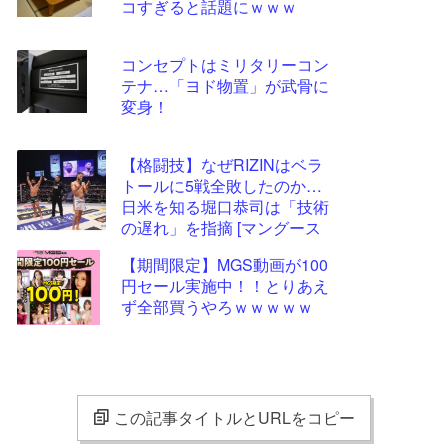
コすぎると話題にｗｗｗ
コンセプトはミリタリーコン
テナ…「ヨド物置」が武骨に
変身！
【格闘技】なぜRIZINはベラ
トールに5戦全敗したのか…
日米を知る堀口恭司は「技術
の遅れ」を指摘 [マングース
★]
【期間限定】MGS動画が100
円セール実施中！！とりあえ
ず全部買うやろｗｗｗｗｗ
この記事タイトルとURLをコピー