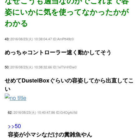
なぜこうも適当なのかでこれまで容
姿にいかに気を使ってなかったかが
わかる
43:
2016/08/23(火) 10:38:04.47 ID:AmPtt49z0
めっちゃコントローラー速く動かしてそう
50:
2016/08/23(火) 10:38:32.66 ID:1eTVnHDw0
せめてDustelBoxぐらいの容姿してから出直してこ
い
62:
2016/08/23(火) 10:40:47.86 ID:G4Og4cItd
>>50
容姿が小マシなだけの糞雑魚やん