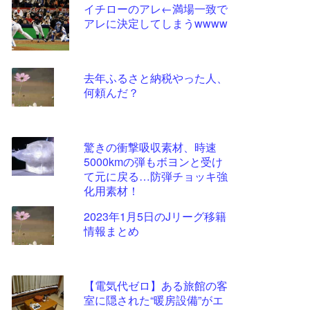
イチローのアレ←満場一致で
更新
アレに決定してしまうwwww
ツー
ル
去年ふるさと納税やった人、
何頼んだ？
驚きの衝撃吸収素材、時速
5000kmの弾もボヨンと受け
て元に戻る…防弾チョッキ強
化用素材！
2023年1月5日のJリーグ移籍
情報まとめ
【電気代ゼロ】ある旅館の客
室に隠された“暖房設備”がエ