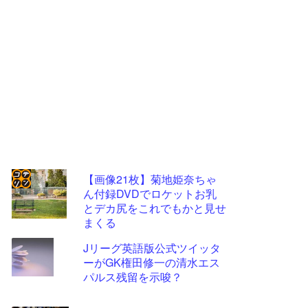
【画像21枚】菊地姫奈ちゃ
ん付録DVDでロケットお乳
コテ
とデカ尻をこれでもかと見せ
リン
まくる
- 固
Jリーグ英語版公式ツイッタ
定リ
ーがGK権田修一の清水エス
パルス残留を示唆？
ンク
自動