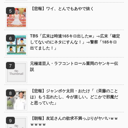
【悲報】ワイ、とんでもあやで抜く
TBS「広末は時速165キロ出したw」→広末「確定
してないのにネタにすんな！」→警察「185キロ
出てました！」
元極道芸人・ラフコントロール重岡のヤンキー伝
説
【悲報】ジャンポケ太田・おたけ「（斉藤のこと
は）もう忘れたし、今が楽しい。どこかで邪魔だ
と思っていた」
【朗報】友近さんの欲求不満っぷりがヤバいｗｗ
ｗｗｗｗ