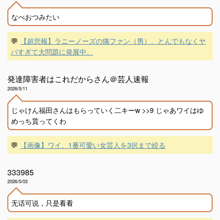
なべおつみたい
💬
【超悲報】ラニーノーズの痛ファン（男）、とんでもなくヤ
バすぎて大問題に発展中。
発達障害者はこれだからさん＠芸人速報
2026/5/11
じゃけん福田さんはもらっていく二キーw >>9 じゃあワイはゆ
めっち貰ってくわ
💬
【画像】ワイ、1番可愛い女芸人を3択まで絞る
333985
2026/5/03
无话可说，只是看看