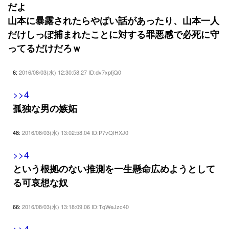
だよ
山本に暴露されたらやばい話があったり、山本一人
だけしっぽ捕まれたことに対する罪悪感で必死に守
ってるだけだろｗ
6:
2016/08/03(水) 12:30:58.27 ID:dv7xpfjQ0
>>4
孤独な男の嫉妬
48:
2016/08/03(水) 13:02:58.04 ID:P7vQIHXJ0
>>4
という根拠のない推測を一生懸命広めようとして
る可哀想な奴
66:
2016/08/03(水) 13:18:09.06 ID:TqWeJzc40
>>4