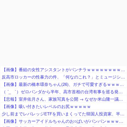
【画像】番組の女性アシスタントがパンチラｗｗｗｗｗｗｗｗｗｗ
反高市ロッカーの性暴力の件、「何なのこれ？」とミュージシャン界隈が一般人をドン引きさせまくっている模様
【画像】最新の橋本環奈ちゃん(26)、ガチで可愛すぎるｗｗｗｗｗ
（ ´_ゝ`）ゼロパンダから半年、高市首相の台湾有事を巡る発言でゼロパンダ解消は困難 震災復興のシンボルとして誘致を続ける仙台市、断念も含め検討
【悲報】室井佑月さん、家族写真を公開 → なぜか米山隆一議員の姿が消えてネットで話題に → 「レスバで忙しいの？」「撮影係に徹してるのか？」
【画像】吸い付きたいレベルのお尻ｗｗｗｗｗ
少し前までレバレッジETFを買いまくってた韓国人投資家、半導体株が下落局面に突入したと判断した途端に……
【画像】サッカーアイドルちゃんのお○ぱいがパンパンｗｗｗｗｗｗｗｗｗｗｗｗ