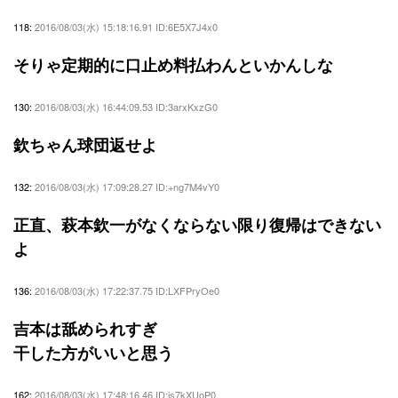
118:
2016/08/03(水) 15:18:16.91 ID:6E5X7J4x0
そりゃ定期的に口止め料払わんといかんしな
130:
2016/08/03(水) 16:44:09.53 ID:3arxKxzG0
欽ちゃん球団返せよ
132:
2016/08/03(水) 17:09:28.27 ID:+ng7M4vY0
正直、萩本欽一がなくならない限り復帰はできない
よ
136:
2016/08/03(水) 17:22:37.75 ID:LXFPryOe0
吉本は舐められすぎ
干した方がいいと思う
162:
2016/08/03(水) 17:48:16.46 ID:js7kXUoP0