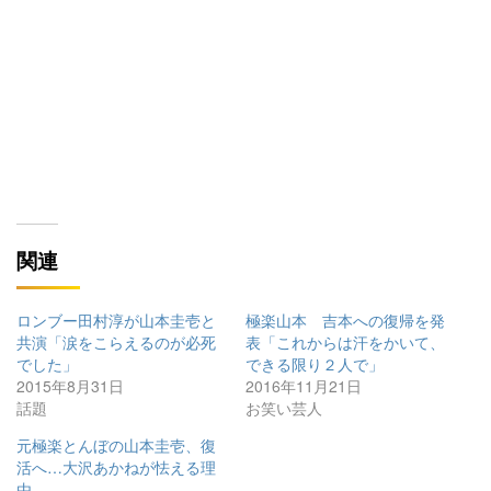
関連
ロンブー田村淳が山本圭壱と
極楽山本 吉本への復帰を発
共演「涙をこらえるのが必死
表「これからは汗をかいて、
でした」
できる限り２人で」
2015年8月31日
2016年11月21日
話題
お笑い芸人
元極楽とんぼの山本圭壱、復
活へ…大沢あかねが怯える理
由