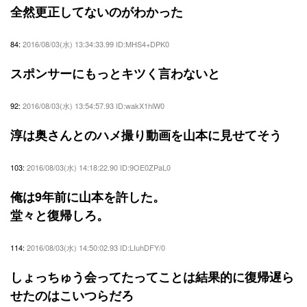
全然更正してないのがわかった
84:
2016/08/03(水) 13:34:33.99 ID:MHS4+DPK0
スポンサーにもっとキツく言わないと
92:
2016/08/03(水) 13:54:57.93 ID:wakX1hlW0
淳は奥さんとのハメ撮り動画を山本に見せてそう
103:
2016/08/03(水) 14:18:22.90 ID:9OE0ZPaL0
俺は9年前に山本を許した。
堂々と復帰しろ。
114:
2016/08/03(水) 14:50:02.93 ID:LIuhDFY/0
しょっちゅう会ってたってことは結果的に復帰遅ら
せたのはこいつらだろ