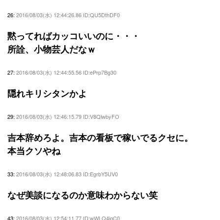
26:
2016/08/03(水) 12:44:26.86 ID:QU5DthDF0
黙ってればカッコいいのに・・・
所詮、小物芸人だなｗ
27:
2016/08/03(水) 12:44:55.56 ID:ePrp7Bg30
隠れキリシタンかよ
29:
2016/08/03(水) 12:46:15.79 ID:V8QlwbyFO
吉本辞めろよ。吉本の看板で稼いでるクセに。
本当クソやね
33:
2016/08/03(水) 12:48:06.83 ID:EgrbY5UV0
なぜ美談になるのか意味わからない笑
43:
2016/08/03(水) 12:54:11.77 ID:wWLQ4iqC0