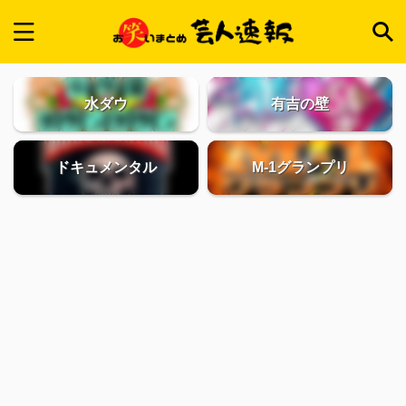
水ダウ
有吉の壁
ドキュメンタル
M-1グランプリ