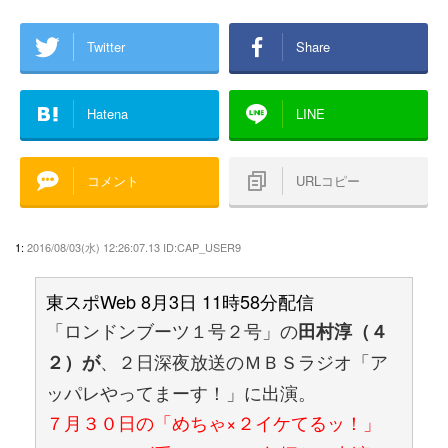
Twitter
Share
Hatena
LINE
コメント
URLコピー
1:
2016/08/03(水) 12:26:07.13 ID:CAP_USER9
東スポWeb 8月3日 11時58分配信
「ロンドンブーツ１号２号」の
田村淳（４
、２日深夜放送のＭＢＳラジオ「ア
２）が
ッパレやってまーす！」に出演。
７月３０日の「めちゃ×２イケてるッ！」