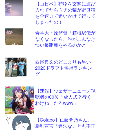
【コピペ】荷物を玄関に運び
更新
入れてたらウチの猫が野良猫
ツー
を全速力で追いかけて行って
ル
しまったの！
青学大・原監督「箱根駅伝が
なくなったら、誰がこんなき
つい長距離をやるのかと」
西尾典文のどこよりも早い
2023ドラフト候補ランキン
グ
【速報】ウェザーニュース視
聴者の60％「成人式？行く
わけねーだろwww」
【Colabo】仁藤夢乃さん、
勝利宣言「違法なことも不正