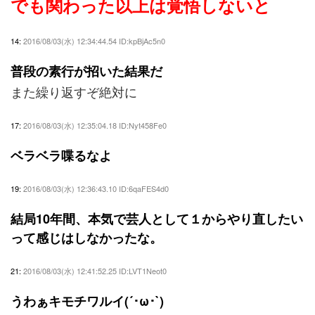
でも関わった以上は覚悟しないと
14:
2016/08/03(水) 12:34:44.54 ID:kpBjAc5n0
普段の素行が招いた結果だ
また繰り返すぞ絶対に
17:
2016/08/03(水) 12:35:04.18 ID:Nyt458Fe0
ベラベラ喋るなよ
19:
2016/08/03(水) 12:36:43.10 ID:6qaFES4d0
結局10年間、本気で芸人として１からやり直したい
って感じはしなかったな。
21:
2016/08/03(水) 12:41:52.25 ID:LVT1Neot0
うわぁキモチワルイ(´･ω･`)