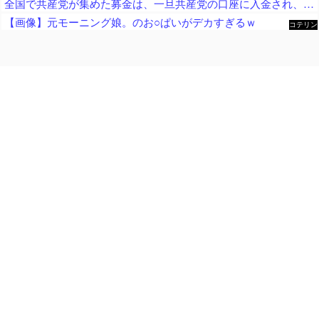
全国で共産党が集めた募金は、一旦共産党の口座に入金され、まとめて、被災自治体や団体（農協や漁協など）にも届けられます
【画像】元モーニング娘。のお○ぱいがデカすぎるｗ
コテリン
- 固定リ
ンク自動
更新ツー
ル