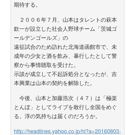
期待する。
２００６年７月、山本はタレントの萩本
欽一が設立した社会人野球チーム「茨城ゴ
ールデンゴールズ」の
遠征試合のため訪れた北海道函館市で、未
成年の少女と酒を飲み、暴行したとして警
察から事情聴取を受けた。
示談が成立して不起訴処分となったが、吉
本興業は山本の契約を解除した。
今後、山本と加藤浩次（４７）は「極楽
とんぼ」としてライブを敢行し全国をめぐ
る。淳の気持ちは届くのだろうか。
http://headlines.yahoo.co.jp/hl?a=20160803-