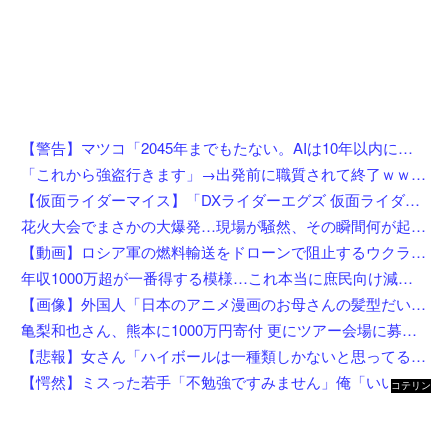
【警告】マツコ「2045年までもたない。AIは10年以内に来るぞ」
「これから強盗行きます」→出発前に職質されて終了ｗｗｗｗｗｗｗｗ
【仮面ライダーマイス】「DXライダーエグズ 仮面ライダーストア東京セット」仮面ライダーストアで発売決定
花火大会でまさかの大爆発…現場が騒然、その瞬間何が起きたのか
【動画】ロシア軍の燃料輸送をドローンで阻止するウクライナ。
年収1000万超が一番得する模様…これ本当に庶民向け減税か？
【画像】外国人「日本のアニメ漫画のお母さんの髪型だいたいこれだよなwwwwwwwww」←コレは分かるw w w w w w w w
亀梨和也さん、熊本に1000万円寄付 更にツアー会場に募金箱設置
【悲報】女さん「ハイボールは一種類しかないと思ってると恥かくよ」←まさかお前ら知らない訳ないよな？？？？？？？
【愕然】ミスった若手「不勉強ですみません」俺「いいってことよ、教えてあげんよ」若手「訴えます」←ちょっと待って、コレワイが悪いんか？？？？？？？
コテリン
- 固定リ
ンク自動
更新ツー
ル