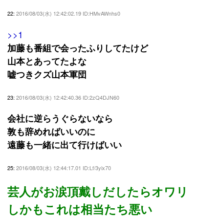
22:
2016/08/03(水) 12:42:02.19 ID:HMvAWnhs0
>>1
加藤も番組で会ったふりしてたけど
山本とあってたよな
嘘つきクズ山本軍団
23:
2016/08/03(水) 12:42:40.36 ID:2zQ4DJN60
会社に逆らうぐらないなら
敦も辞めればいいのに
遠藤も一緒に出て行けばいい
25:
2016/08/03(水) 12:44:17.01 ID:Lf/3yix70
芸人がお涙頂戴しだしたらオワリ
しかもこれは相当たち悪い