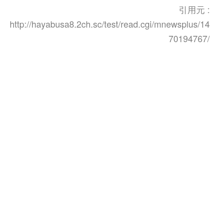
引用元 :
http://hayabusa8.2ch.sc/test/read.cgi/mnewsplus/14
70194767/