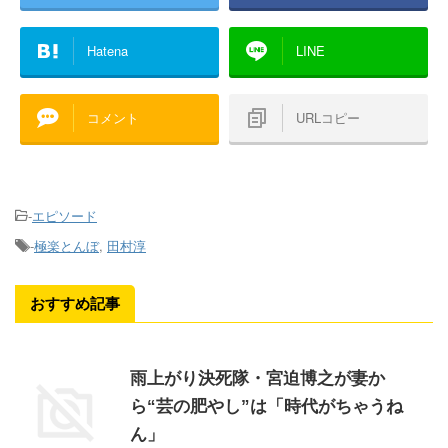
Hatena
LINE
コメント
URLコピー
-
エピソード
-
極楽とんぼ
,
田村淳
おすすめ記事
雨上がり決死隊・宮迫博之が妻か
ら“芸の肥やし”は「時代がちゃうね
ん」