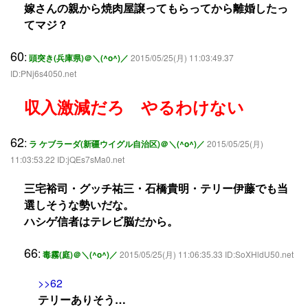
嫁さんの親から焼肉屋譲ってもらってから離婚したっ
てマジ？
60
:
頭突き(兵庫県)＠＼(^o^)／
2015/05/25(月) 11:03:49.37
ID:PNj6s4050.net
収入激減だろ やるわけない
62
:
ラ ケブラーダ(新疆ウイグル自治区)＠＼(^o^)／
2015/05/25(月)
11:03:53.22 ID:jQEs7sMa0.net
三宅裕司・グッチ祐三・石橋貴明・テリー伊藤でも当
選しそうな勢いだな。
ハシゲ信者はテレビ脳だから。
66
:
毒霧(庭)＠＼(^o^)／
2015/05/25(月) 11:06:35.33 ID:SoXHldU50.net
>>62
テリーありそう…