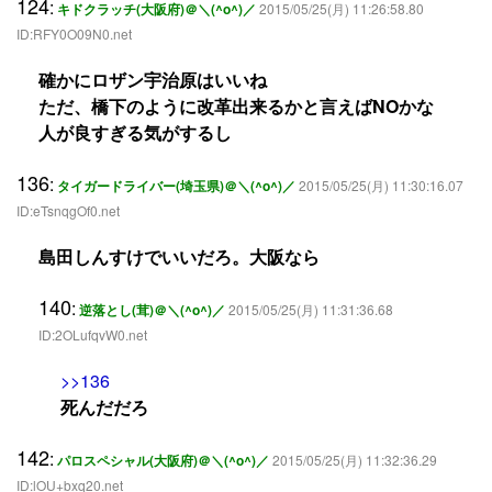
124
:
キドクラッチ(大阪府)＠＼(^o^)／
2015/05/25(月) 11:26:58.80
ID:RFY0O09N0.net
確かにロザン宇治原はいいね
ただ、橋下のように改革出来るかと言えばNOかな
人が良すぎる気がするし
136
:
タイガードライバー(埼玉県)＠＼(^o^)／
2015/05/25(月) 11:30:16.07
ID:eTsnqgOf0.net
島田しんすけでいいだろ。大阪なら
140
:
逆落とし(茸)＠＼(^o^)／
2015/05/25(月) 11:31:36.68
ID:2OLufqvW0.net
>>136
死んだだろ
142
:
パロスペシャル(大阪府)＠＼(^o^)／
2015/05/25(月) 11:32:36.29
ID:lOU+bxq20.net