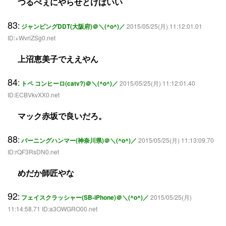
つるべぇにやらせとけばいい
83
:
ジャンピングDDT(大阪府)＠＼(^o^)／
2015/05/25(月) 11:12:01.01
ID:+WvriZSg0.net
上沼恵美子でええやん
84
:
トペ コンヒーロ(catv?)＠＼(^o^)／
2015/05/25(月) 11:12:01.40
ID:ECBVkvXX0.net
マック赤坂で良いだろ。
88
:
バーニングハンマー(神奈川県)＠＼(^o^)／
2015/05/25(月) 11:13:09.70
ID:rQF3RsDN0.net
めだか師匠やな
92
:
フェイスクラッシャー(SB-iPhone)＠＼(^o^)／
2015/05/25(月)
11:14:58.71 ID:a3OWGRO00.net