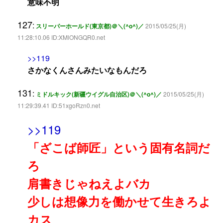
意味不明
127
:
スリーパーホールド(東京都)＠＼(^o^)／
2015/05/25(月)
11:28:10.06 ID:XMlONGQR0.net
>>119
さかなくんさんみたいなもんだろ
131
:
ミドルキック(新疆ウイグル自治区)＠＼(^o^)／
2015/05/25(月)
11:29:39.41 ID:51xgoRzn0.net
>>119
「ざこば師匠」という固有名詞だ
ろ
肩書きじゃねえよバカ
少しは想像力を働かせて生きろよ
カス