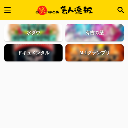
水ダウ
有吉の壁
ドキュメンタル
M-1グランプリ