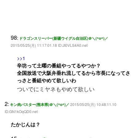
98
:
ドラゴンスリーパー(新疆ウイグル自治区)＠＼(^o^)／
2015/05/25(月) 11:17:01.18 ID:Jt0VLS4A0.net
>>1
辛坊って土曜の番組やってるやつか？
全国放送で大阪弁垂れ流してるから市長になってさ
っさと番組やめて欲しいわ
ついでにミヤネもやめて欲しい
2
:
キン肉バスター(熊本県)＠＼(^o^)／
2015/05/25(月) 10:48:11.10
ID:GN1kOqQD0.net
たかじんは？