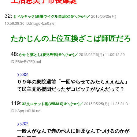
32
:
ミドルキック(新疆ウイグル自治区)＠＼(^o^)／
2015/05/25(月)
10:56:38.30 ID:51xgoRzn0.net
たかじんの上位互換ざこば師匠だろ
48
:
かかと落とし(鹿児島県)＠＼(^o^)／
2015/05/25(月) 11:00:12.20
ID:P8hvEv7E0.net
>>32
０９年の衆院選前「一回やらせてみたらええねん」
て民主党応援団だったザコビッチがなんだって？
119
:
32文ロケット砲(WiMAX)＠＼(^o^)／
2015/05/25(月) 11:25:31.31
ID:hSpq1x0U0.net
>>32
一般人がなんで赤の他人に師匠なんてつけるのかが