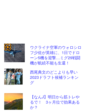
ウクライナ空軍のウォロシロ
フ少佐が英雄に、1日でドロ
コテ
ーン5機を迎撃…ミグ29戦闘
リン
機が航続不能も生還！
- 固
西尾典文のどこよりも早い
定リ
2023ドラフト候補ランキン
グ
ンク
自動
【なんJ】明日から筋トレや
更新
るで！ 3ヶ月位で効果ある
ツー
か？
ル