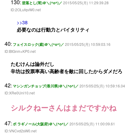
130
:
逆落とし(茸)＠＼(^o^)／
2015/05/25(月) 11:29:39.28
ID:2OLufqvW0.net
>>38
必要なのは行動力とバイタリティ
40
:
フェイスロック(庭)＠＼(^o^)／
2015/05/25(月) 10:59:03.16
ID:BtGnm+KP0.net
たむけんは論外だし
辛坊は投票率高い高齢者を敵に回したからダメだろ
42
:
マシンガンチョップ(香川県)＠＼(^o^)／
2015/05/25(月) 10:59:16.04
ID:XRe0Uni10.net
シルクねーさんはまだですかね
47
:
ボ ラギノール(大阪府)＠＼(^o^)／
2015/05/25(月) 11:00:09.61
ID:VNCvd2sW0.net