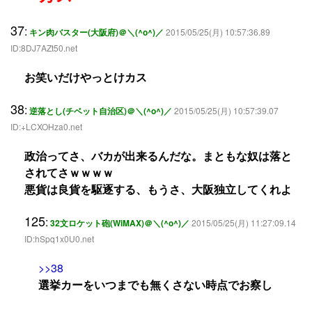
37
:
キン肉バスター(大阪府)＠＼(^o^)／
2015/05/25(月) 10:57:36.89
ID:8DJ7AZt50.net
お笑いだけやっとけカス
38
:
逆落とし(チベット自治区)＠＼(^o^)／
2015/05/25(月) 10:57:39.07
ID:+LCXOHza0.net
政治ってさ、バカが出来るんだな。まともな奴は落と
されてさｗｗｗｗ
悪貨は良貨を駆逐する、もうさ、大阪独立してくれよ
125
:
32文ロケット砲(WiMAX)＠＼(^o^)／
2015/05/25(月) 11:27:09.14
ID:hSpq1x0U0.net
>>38
選挙カーをいつまでも無くさない時点でお察し