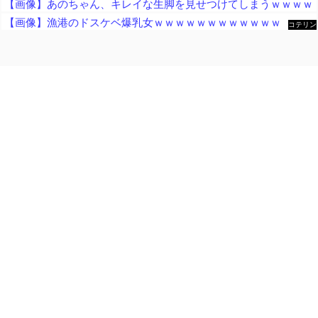
【画像】あのちゃん、キレイな生脚を見せつけてしまうｗｗｗｗ
【画像】漁港のドスケベ爆乳女ｗｗｗｗｗｗｗｗｗｗｗｗ
コテリン
- 固定リ
ンク自動
更新ツー
ル