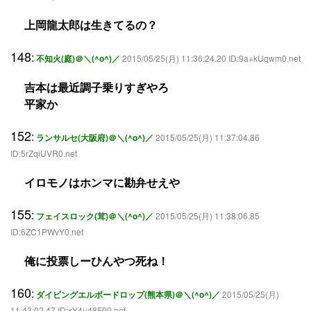
上岡龍太郎は生きてるの？
148
:
不知火(庭)＠＼(^o^)／
2015/05/25(月) 11:36:24.20 ID:9a+kUqwm0.net
吉本は最近調子乗りすぎやろ
平家か
152
:
ランサルセ(大阪府)＠＼(^o^)／
2015/05/25(月) 11:37:04.86
ID:5rZqiUVR0.net
イロモノはホンマに勘弁せえや
155
:
フェイスロック(茸)＠＼(^o^)／
2015/05/25(月) 11:38:06.85
ID:6ZC1PWvY0.net
俺に投票しーひんやつ死ね！
160
:
ダイビングエルボードロップ(熊本県)＠＼(^o^)／
2015/05/25(月)
11:43:02.47 ID:xY4u48F90.net