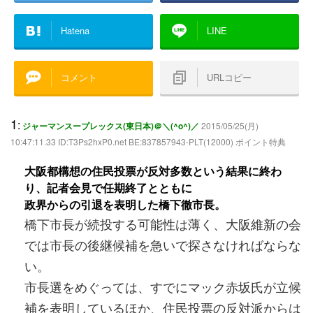
Hatena
LINE
コメント
URLコピー
1
:
ジャーマンスープレックス(東日本)＠＼(^o^)／
2015/05/25(月)
10:47:11.33 ID:T3Ps2hxP0.net BE:837857943-PLT(12000) ポイント特典
大阪都構想の住民投票が反対多数という結果に終わ
り、記者会見で任期終了とともに
政界からの引退を表明した橋下徹市長。
橋下市長が続投する可能性は薄く、大阪維新の会
では市長の後継候補を急いで探さなければならな
い。
市長選をめぐっては、すでにマック赤坂氏が立候
補を表明しているほか、住民投票の反対派からは