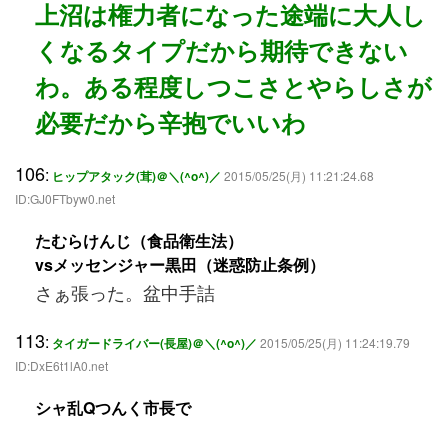
上沼は権力者になった途端に大人し
くなるタイプだから期待できない
わ。ある程度しつこさとやらしさが
必要だから辛抱でいいわ
106
:
ヒップアタック(茸)＠＼(^o^)／
2015/05/25(月) 11:21:24.68
ID:GJ0FTbyw0.net
たむらけんじ（食品衛生法）
vsメッセンジャー黒田（迷惑防止条例）
さぁ張った。盆中手詰
113
:
タイガードライバー(長屋)＠＼(^o^)／
2015/05/25(月) 11:24:19.79
ID:DxE6t1lA0.net
シャ乱Qつんく市長で