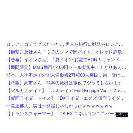
ロシア、ガチでクズだった… 黒人を旅行に勧誘→ロシア語で契約書にサインさせられる→前線で大量戦死
【衝撃】反社さん「ウチのシマで闇バイト、オレオレ詐欺、強盗する奴らぶっ○す」←これw w w w w w w
【悲報】イオンさん、「夏イオン お盆でBON！キャンペーン」からBON！を削除 理由不明
【期間限定】MGS動画が100円セール実施中！！とりあえず全部買うやろｗｗｗｗｗ
熊本、人手不足で外国人労働者2万4000人突破…県「受け入れ拡大」へ
【悲報】高市さん、熊本の救出は徹夜でやってもらいますと言ってしまいめっちゃ炎上してしまうw w w w w w w w w
【アルカナディア】「ルミティア First Engage Ver.〈ファーストエンゲージVer.〉」プラモデル【5日予約開始】
【仮面ライダーマイス】「DXライダーエグズ 仮面ライダーストア東京セット」仮面ライダーストアで発売決定
一発屋芸人、実は一発屋じゃなかったｗｗｗｗｗｗｗ
【トランスフォーマー】「TS-EX エネルゴンユニバース オプティマスプライム」【T-SPARK ZONE 流通限定で予約開始】
コテリン
- 固定リ
ンク自動
更新ツー
ル