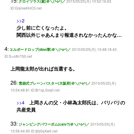
15
:
クロイツラス(庭)＠＼(^o^)／
2015/05/25(月) 10:52:16.63
ID:G/ameKHC0.net
>>2
少し前に亡くなったよ。
関西以外じゃあんまり報道されなかったんかな…
4
:
エルボードロップ(dion軍)＠＼(^o^)／
2015/05/25(月) 10:48:18.43
ID:S+oIfn7S0.net
上岡龍太郎が出れば当選する。
26
:
雪崩式ブレーンバスター(大阪府)＠＼(^o^)／
2015/05/25(月)
10:54:48.81 ID:Br1qLSvq0.net
>>4
上岡さんの父・小林為太郎氏は、バリバリの
共産党員
33
:
ジャンピングパワーボム(catv?)＠＼(^o^)／
2015/05/25(月)
10:56:44.95 ID:Ij0j0qXw0.net