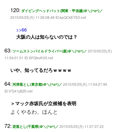
120
:
ダイビングヘッドバット(関東・甲信越)＠＼(^o^)／
2015/05/25(月) 11:26:08.48 ID:kpQCkEY5O.net
>>66
大阪の人は知らないのでは？
63
:
ツームストンパイルドライバー(庭)＠＼(^o^)／
2015/05/25(月)
11:04:01.51 ID:XFQtxvKV0.net
いや、知ってるだろｗｗｗｗ
64
:
河津落とし(東京都)＠＼(^o^)／
2015/05/25(月) 11:04:27.95
ID:VTj41yBZ0.net
＞マック赤坂氏が立候補を表明
よくやるわ、ほんと
72
:
逆落とし(千葉県)＠＼(^o^)／
2015/05/25(月) 11:07:37.22