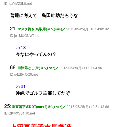
ID:tezYMZ3L0.net
普通に考えて 島田紳助だろうな
21
:
マスク剥ぎ(鳥取県)＠＼(^o^)／
2015/05/25(月) 10:54:02.92
ID:je+MUONW0.net
>>18
今なにやってんの？
68
:
河津落とし(茸)＠＼(^o^)／
2015/05/25(月) 11:07:04.96
ID:q4Zl54OQ0.net
>>21
沖縄でゴルフ主催してたぞ
25
:
垂直落下式DDT(catv?)＠＼(^o^)／
2015/05/25(月) 10:54:43.68
ID:QKwXVB1H0.net
上沼恵美子市長爆誕