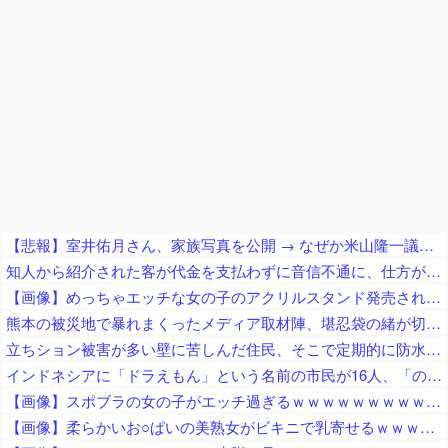
【悲報】室井佑月さん、家族写真を公開 → なぜか米山隆一議員の姿が消えてネットで話題に → 「レスバで忙しいの？」「撮影係に徹してるのか？」
知人から紹介された客が代金を支払わずに音信不通に、仕方がないので客の自宅まで行ってみると……
【画像】めっちゃエッチな女の子のアクリルスタンド発売されるｗｗ
熊本の被災地で暴れまくったメディア取材陣、堪忍袋の緒が切れた地元住民が苦情を寄せまくった結果……
立ちション被害が多い壁に苦しんだ住民、そこで定期的に防水スプレーを吹きかけておいた結果……
インドネシアに「ドラえもん」という名前の市民が16人、「のび太」は181人
【画像】スポブラの女の子がエッチ過ぎるｗｗｗｗｗｗｗｗｗｗｗｗｗｗｗｗ
【画像】柔らかいお○ぱいの美熟女がビキニで乳寄せるｗｗｗｗｗｗｗｗｗｗ