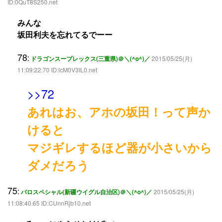
ID:0QuT8S250.net
みんな
坂田利夫を忘れてるでーー
78
:
ドラゴンスープレックス(三重県)＠＼(^o^)／
2015/05/25(月)
11:09:22.70 ID:lcM0V3IL0.net
>>72
あれはお、アホの坂田！って声か
けると
マジギレするほど器が小さいから
ダメだろう
75
:
パロスペシャル(新疆ウイグル自治区)＠＼(^o^)／
2015/05/25(月)
11:08:40.65 ID:CUnnRjb10.net