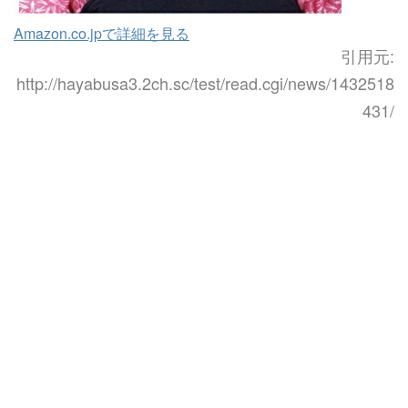
Amazon.co.jpで詳細を見る
引用元:
http://hayabusa3.2ch.sc/test/read.cgi/news/1432518
431/