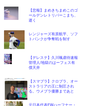
【悲報】まめきちまめこのゴ
ールデンレトリバーこまち、
逝く
レンジャーズ有原航平、ソフ
トバンクが争奪戦を制す
【デレステ】久川颯虐待速報
管理人/地獄のはーフェス有
償天井
【スマブラ】クロブラ、オー
ストラリアの王に制圧され
る。ウメブラ優勝まであと
元日本代表FWハーフナー・