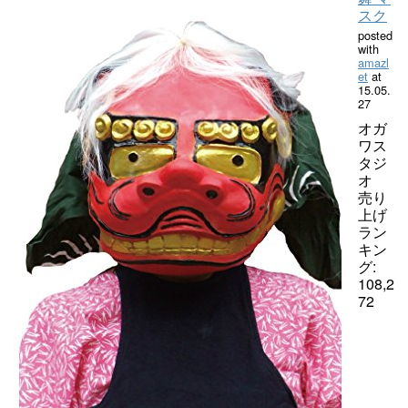
スク
posted
with
amazl
et
at
15.05.
27
オガ
ワス
タジ
オ
売り
上げ
ラン
キン
グ:
108,2
72