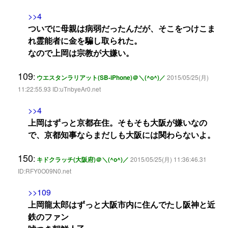
>>4
ついでに母親は病弱だったんだが、そこをつけこま
れ霊能者に金を騙し取られた。
なので上岡は宗教が大嫌い。
109
:
ウエスタンラリアット(SB-iPhone)＠＼(^o^)／
2015/05/25(月)
11:22:55.93 ID:uTnbyeAr0.net
>>4
上岡はずっと京都在住。そもそも大阪が嫌いなの
で、京都知事ならまだしも大阪には関わらないよ。
150
:
キドクラッチ(大阪府)＠＼(^o^)／
2015/05/25(月) 11:36:46.31
ID:RFY0O09N0.net
>>109
上岡龍太郎はずっと大阪市内に住んでたし阪神と近
鉄のファン