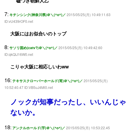
嘘つき朝鮮人乙
7
:
キチンシンク(神奈川県)＠＼(^o^)／
2015/05/25(月) 10:49:11.63
ID:vU439rOF0.net
大阪にはお似合いのトップ
8
:
サソリ固め(catv?)＠＼(^o^)／
2015/05/25(月) 10:49:42.60
ID:qkQlJ16W0.net
こりゃ大阪に相応しいわww
16
:
テキサスクローバーホールド(茸)＠＼(^o^)／
2015/05/25(月)
10:52:40.47 ID:VB5uJ4Ml0.net
ノックが知事だったし、いいんじゃ
ないか。
18
:
アンクルホールド(芋)＠＼(^o^)／
2015/05/25(月) 10:53:22.45