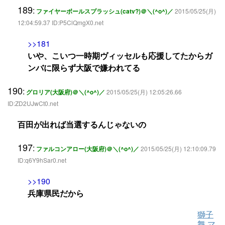
189
:
ファイヤーボールスプラッシュ(catv?)＠＼(^o^)／
2015/05/25(月)
12:04:59.37 ID:P5ClQmgX0.net
>>181
いや、こいつ一時期ヴィッセルも応援してたからガ
ンバに限らず大阪で嫌われてる
190
:
グロリア(大阪府)＠＼(^o^)／
2015/05/25(月) 12:05:26.66
ID:ZD2UJwCt0.net
百田が出れば当選するんじゃないの
197
:
ファルコンアロー(大阪府)＠＼(^o^)／
2015/05/25(月) 12:10:09.79
ID:q6Y9hSar0.net
>>190
兵庫県民だから
獅子
舞 マ