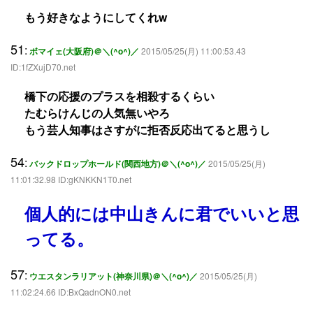
もう好きなようにしてくれw
51
:
ボマイェ(大阪府)＠＼(^o^)／
2015/05/25(月) 11:00:53.43
ID:1fZXujD70.net
橋下の応援のプラスを相殺するくらい
たむらけんじの人気無いやろ
もう芸人知事はさすがに拒否反応出てると思うし
54
:
バックドロップホールド(関西地方)＠＼(^o^)／
2015/05/25(月)
11:01:32.98 ID:gKNKKN1T0.net
個人的には中山きんに君でいいと思
ってる。
57
:
ウエスタンラリアット(神奈川県)＠＼(^o^)／
2015/05/25(月)
11:02:24.66 ID:BxQadnON0.net