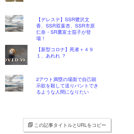
【デレステ】SSR鷺沢文
香、SSR双葉杏、SSR市原
仁奈・SR鷹富士茄子が登
場！
【新型コロナ】死者＋４９
１、あれれ ？
2アウト満塁の場面で自己顕
示欲を殺して送りバントでき
るような人間になりたい
この記事タイトルとURLをコピー