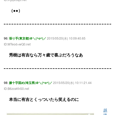
（●●）
96:
張り手(東京都)＠＼(^o^)／
2015/05/20(水) 10:09:40.65
ID:MTeod+wQ0.net
秀樹は有吉なら万々歳で喜ぶだろうなあ
98:
膝十字固め(埼玉県)＠＼(^o^)／
2015/05/20(水) 10:11:21.44
ID:B6zcsKhS0.net
本当に有吉とくっついたら笑えるのに
越
後