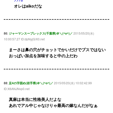
オレはaikoだな
86:
ジャーマンスープレックス(千葉県)＠＼(^o^)／
2015/05/20(水)
10:00:57.27 ID:dpNyjG/X0.net
まーさは鼻の穴がチョットでかいだけでブスではない
おっぱい加点を加味すると中の上だわ
88:
足4の字固め(岩手県)＠＼(^o^)／
2015/05/20(水) 10:02:42.99
ID:X6ANJNvp0.net
真麻は本当に性格美人だよな
あれでアル中じゃなけりゃ最高の嫁なんだがなぁ