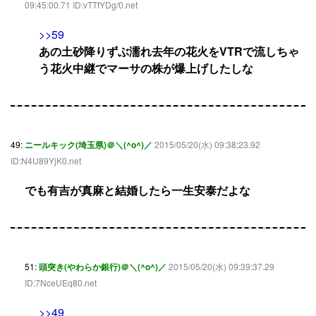
09:45:00.71 ID:vTTfYDg/0.net
>>59
あの土砂降りずぶ濡れ去年の花火をVTRで流しちゃ
う花火中継でマーサの株が爆上げしたしな
49:
ニールキック(埼玉県)＠＼(^o^)／
2015/05/20(水) 09:38:23.92
ID:N4U89YjK0.net
でも有吉が真麻と結婚したら一生安泰だよな
51:
頭突き(やわらか銀行)＠＼(^o^)／
2015/05/20(水) 09:39:37.29
ID:7NceUEq80.net
>>49