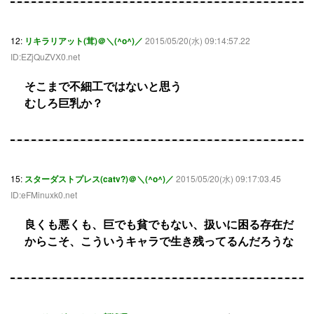
12:
リキラリアット(茸)＠＼(^o^)／
2015/05/20(水) 09:14:57.22
ID:EZjQuZVX0.net
そこまで不細工ではないと思う
むしろ巨乳か？
15:
スターダストプレス(catv?)＠＼(^o^)／
2015/05/20(水) 09:17:03.45
ID:eFMinuxk0.net
良くも悪くも、巨でも貧でもない、扱いに困る存在だ
からこそ、こういうキャラで生き残ってるんだろうな