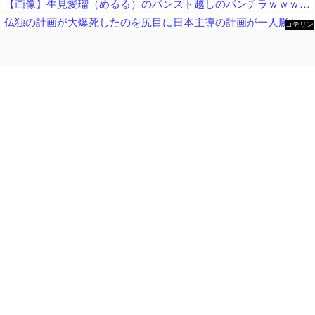
【画像】生見愛瑠（めるる）のパンスト越しのパンチラｗｗｗｗｗ
仏独の計画が大爆死したのを尻目に日本主導の計画が一人勝ち状態に、日本政府がドイツを露骨に疫病神扱いして……
コテリン
- 固定リ
ンク自動
更新ツー
ル