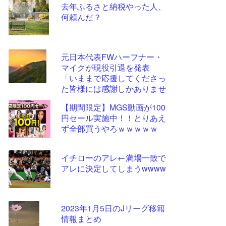
去年ふるさと納税やった人、
更新
何頼んだ？
ツー
ル
元日本代表FWハーフナー・
マイクが現役引退を発表
「いままで応援してくださっ
た皆様には感謝しかありませ
ん」
【期間限定】MGS動画が100
円セール実施中！！とりあえ
ず全部買うやろｗｗｗｗｗ
イチローのアレ←満場一致で
アレに決定してしまうwwww
2023年1月5日のJリーグ移籍
情報まとめ