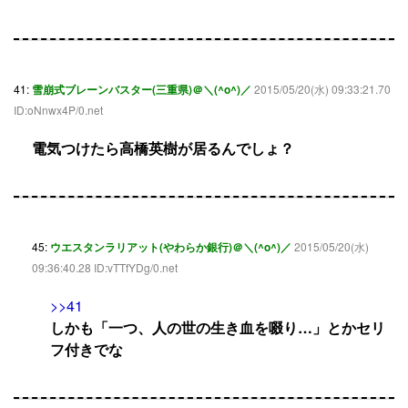
41:
雪崩式ブレーンバスター(三重県)＠＼(^o^)／
2015/05/20(水) 09:33:21.70
ID:oNnwx4P/0.net
電気つけたら高橋英樹が居るんでしょ？
45:
ウエスタンラリアット(やわらか銀行)＠＼(^o^)／
2015/05/20(水)
09:36:40.28 ID:vTTfYDg/0.net
>>41
しかも「一つ、人の世の生き血を啜り…」とかセリ
フ付きでな