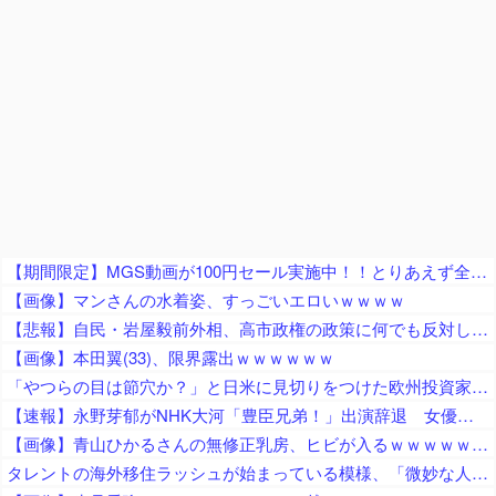
【期間限定】MGS動画が100円セール実施中！！とりあえず全部買うやろｗｗｗｗｗ
【画像】マンさんの水着姿、すっごいエロいｗｗｗｗ
【悲報】自民・岩屋毅前外相、高市政権の政策に何でも反対してしまう「ポピュリズムがー！立法事実がー！国民の総意がー！数の暴力がー！」ｗｗｗｗｗｗｗｗｗｗｗｗ
【画像】本田翼(33)、限界露出ｗｗｗｗｗｗ
「やつらの目は節穴か？」と日米に見切りをつけた欧州投資家の選択に衝撃を受ける人が続出、日英米の資産を処分して代わりに選んだのは……
【速報】永野芽郁がNHK大河「豊臣兄弟！」出演辞退 女優業は事実上、活動休止へ…不倫疑惑余波ドラマにも
【画像】青山ひかるさんの無修正乳房、ヒビが入るｗｗｗｗｗｗｗｗｗｗｗｗｗｗ
タレントの海外移住ラッシュが始まっている模様、「微妙な人ばっかで憧れない」と指摘する声も……