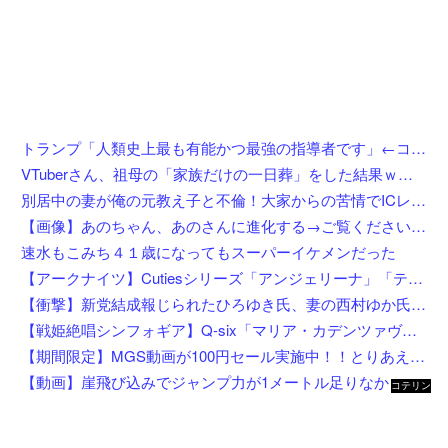
トランプ「人類史上最も有能かつ最強の指導者です」←コイツがイラン如きに右往左往してる理由
VTuberさん、祖母の「家族だけの一日葬」をした結果ｗｗｗｗｗｗｗ
別居中の妻が俺の元教え子と不倫！大家からの苦情でICレコーダーを設置後、協力者に間男を寝取らせて現場写真を確保、面会日にデータを手渡した結果←状況がカオスすぎるだろ
【画像】あのちゃん、あのさんに進化する→ご覧くださいw w w w w w w w
速水もこみち４１歳になってもスーパーイケメンだった
【アークナイツ】Cutiesシリーズ「アンジェリーナ」「テキーラ」デフォルメフィギュア【彩色原型公開】
【衝撃】新党結成報じられたひろゆき氏、妻の西村ゆか氏がＸで激怒してしまうw w w w w w w w w
【戦姫絶唱シンフォギア】Q-six「マリア・カデンツァヴナ・イヴ」フィギュア【8月4日予約開始】
【期間限定】MGS動画が100円セール実施中！！とりあえず全部買うやろｗｗｗｗｗ
【動画】崖飛び込みでジャンプ力が1メートル足りなかった男の悲劇。
コテリン
- 固定リ
ンク自動
更新ツー
ル