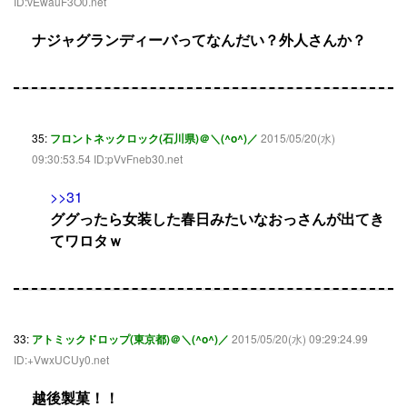
ID:vEwauF3O0.net
ナジャグランディーバってなんだい？外人さんか？
35:
フロントネックロック(石川県)＠＼(^o^)／
2015/05/20(水)
09:30:53.54 ID:pVvFneb30.net
>>31
ググったら女装した春日みたいなおっさんが出てき
てワロタｗ
33:
アトミックドロップ(東京都)＠＼(^o^)／
2015/05/20(水) 09:29:24.99
ID:+VwxUCUy0.net
越後製菓！！