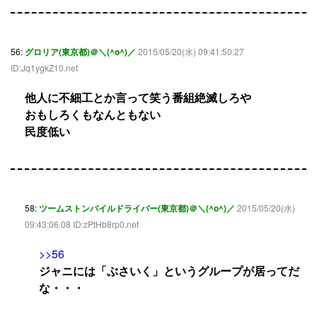
56:
グロリア(東京都)＠＼(^o^)／
2015/05/20(水) 09:41:50.27
ID:Jq1ygkZ10.net
他人に不細工とか言って笑う番組絶滅しろや
おもしろくもなんともない
民度低い
58:
ツームストンパイルドライバー(東京都)＠＼(^o^)／
2015/05/20(水)
09:43:06.08 ID:zPtHb8rp0.net
>>56
ジャニには「ぶさいく」というグループが居ってだ
な・・・