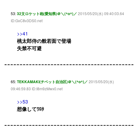
53:
32文ロケット砲(愛知県)＠＼(^o^)／
2015/05/20(水) 09:40:03.64
ID:GxC8v3DS0.net
>>41
桃太郎侍の般若面で登場
失禁不可避
65:
TEKKAMAKI(チベット自治区)＠＼(^o^)／
2015/05/20(水)
09:46:59.83 ID:I8m9zMwx0.net
>>53
想像してﾜﾛﾀ