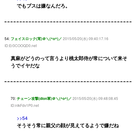
でもブスは嫌なんだろ。
54:
フェイスロック(茸)＠＼(^o^)／
2015/05/20(水) 09:40:17.16
ID:Er3COOQD0.net
真麻がどうのって言うより桃太郎侍が常について来そ
うでイヤだな
70:
チェーン攻撃(dion軍)＠＼(^o^)／
2015/05/20(水) 09:48:08.45
ID:nIkFdv1P0.net
>>54
そうそう常に親父の顔が見えてるようで嫌だね