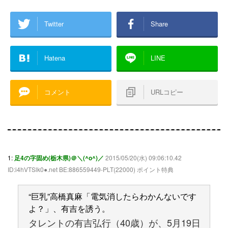
Twitter
Share
Hatena
LINE
コメント
URLコピー
1:
足4の字固め(栃木県)＠＼(^o^)／
2015/05/20(水) 09:06:10.42
ID:i4hVTSlk0●.net BE:886559449-PLT(22000) ポイント特典
“巨乳”高橋真麻「電気消したらわかんないです
よ？」、有吉を誘う。
タレントの有吉弘行（40歳）が、5月19日