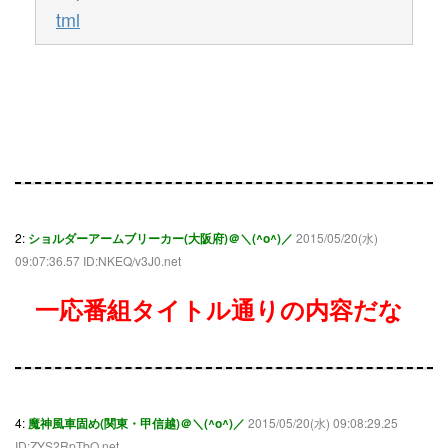
tml
2:
ショルダーアームブリーカー(大阪府)＠＼(^o^)／
2015/05/20(水)
09:07:36.57 ID:NKEQ/v3J0.net
一応番組タイトル通りの内容だな
4:
魔神風車固め(関東・甲信越)＠＼(^o^)／
2015/05/20(水) 09:08:29.25
ID:ZYS2RpTbO.net