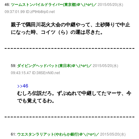
46:
ツームストンパイルドライバー(東京都)＠＼(^o^)／
2015/05/20(水)
09:37:01.99 ID:zPtHb8rp0.net
親子で隅田川花火大会の中継やって、土砂降りで中止
になった時、コイツ（ら）の運は尽きた。
59:
ダイビングヘッドバット(東日本)＠＼(^o^)／
2015/05/20(水)
09:43:15.47 ID:3ItSEnNI0.net
>>46
むしろ伝説だろ。ずぶぬれで中継してたマーサ、今
でも覚えてるわ。
61:
ウエスタンラリアット(やわらか銀行)＠＼(^o^)／
2015/05/20(水)