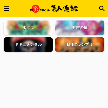
水ダウ
有吉の壁
ドキュメンタル
M-1グランプリ