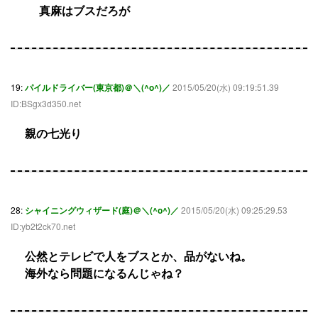
真麻はブスだろが
19:
パイルドライバー(東京都)＠＼(^o^)／
2015/05/20(水) 09:19:51.39
ID:BSgx3d350.net
親の七光り
28:
シャイニングウィザード(庭)＠＼(^o^)／
2015/05/20(水) 09:25:29.53
ID:yb2t2ck70.net
公然とテレビで人をブスとか、品がないね。
海外なら問題になるんじゃね？