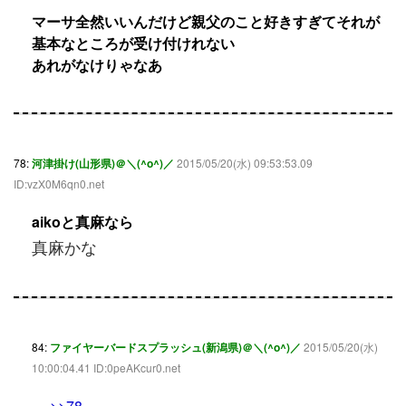
マーサ全然いいんだけど親父のこと好きすぎてそれが
基本なところが受け付けれない
あれがなけりゃなあ
78:
河津掛け(山形県)＠＼(^o^)／
2015/05/20(水) 09:53:53.09
ID:vzX0M6qn0.net
aikoと真麻なら
真麻かな
84:
ファイヤーバードスプラッシュ(新潟県)＠＼(^o^)／
2015/05/20(水)
10:00:04.41 ID:0peAKcur0.net
>>78