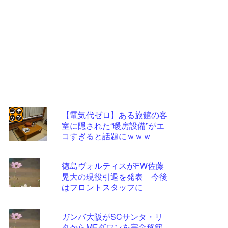
【電気代ゼロ】ある旅館の客
室に隠された“暖房設備”がエ
コテ
コすぎると話題にｗｗｗ
リン
- 固
徳島ヴォルティスがFW佐藤
定リ
晃大の現役引退を発表 今後
はフロントスタッフに
ンク
自動
ガンバ大阪がSCサンタ・リ
更新
タからMFダワンを完全移籍