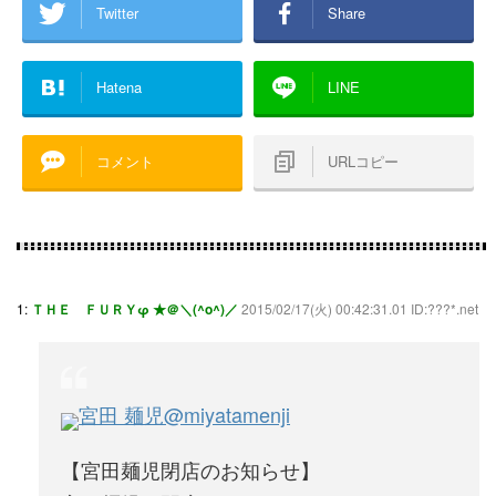
Twitter
Share
Hatena
LINE
コメント
URLコピー
1:
ＴＨＥ ＦＵＲＹφ ★＠＼(^o^)／
2015/02/17(火) 00:42:31.01 ID:???*.net
宮田 麺児
@miyatamenji
【宮田麺児閉店のお知らせ】