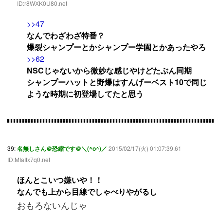
ID:r8WXK0U80.net
>>47
なんでわざわざ特番？
爆裂シャンプーとかシャンプー学園とかあったやろ
>>62
NSCじゃないから微妙な感じやけどたぶん同期
シャンプーハットと野爆はすんげーベスト10で同じ
ような時期に初登場してたと思う
39:
名無しさん＠恐縮です＠＼(^o^)／
2015/02/17(火) 01:07:39.61
ID:MIaItx7q0.net
ほんとこいつ嫌いや！！
なんでも上から目線でしゃべりやがるし
おもろないんじゃ