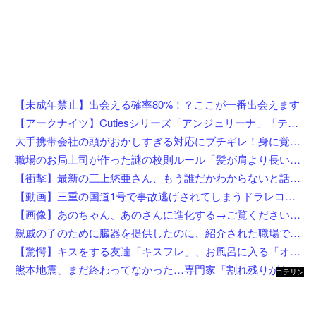
【未成年禁止】出会える確率80%！？ここが一番出会えます
【アークナイツ】Cutiesシリーズ「アンジェリーナ」「テキーラ」デフォルメフィギュア【彩色原型公開】
大手携帯会社の頭がおかしすぎる対応にブチギレ！身に覚えのない請求書を「社長の名前だから払え」と突っ返された社長秘書の愚痴
職場のお局上司が作った謎の校則ルール「髪が肩より長いなら絶対に結べ！」→染髪やパーマはOKなのに『髪を下ろすこと』だけを徹底的に禁じる50代女性リーダーに全員あきらめモード←何そのこだわり
【衝撃】最新の三上悠亜さん、もう誰だかわからないと話題になってしまった画像がこちら
【動画】三重の国道1号で事故逃げされてしまうドラレコがひどい。
【画像】あのちゃん、あのさんに進化する→ご覧くださいw w w w w w w w
親戚の子のために臓器を提供したのに、紹介された職場でいじめられて右足に麻痺が残った…人助けして身体壊された挙句バカにされるとか胸糞すぎ
【驚愕】キスをする友達「キスフレ」、お風呂に入る「オフレ」、添い寝の「ソフレ」… Z世代が恋人ではなく「〇〇フレ」を選ぶ理由がこちらw w w w w w w w
熊本地震、まだ終わってなかった…専門家「割れ残りがある」「再び大地震の可能性」
コテリン
- 固定リ
ンク自動
更新ツー
ル