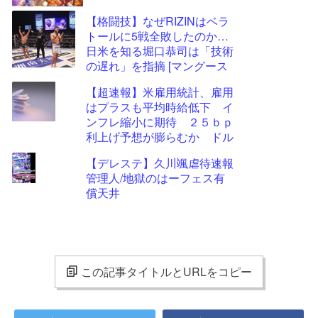
【格闘技】なぜRIZINはベラ
トールに5戦全敗したのか…
日米を知る堀口恭司は「技術
の遅れ」を指摘 [マングース
★]
【超速報】米雇用統計、雇用
はプラスも平均時給低下 イ
ンフレ縮小に期待 ２５ｂｐ
利上げ予想が膨らむか ドル
円は大きく振動したあとわず
【デレステ】久川颯虐待速報
かに円高
管理人/地獄のはーフェス有
償天井
この記事タイトルとURLをコピー