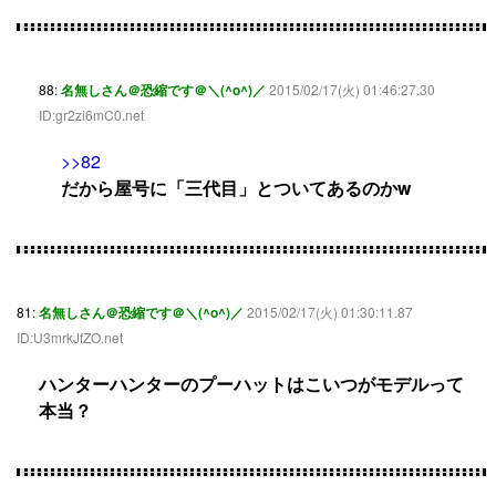
88:
名無しさん＠恐縮です＠＼(^o^)／
2015/02/17(火) 01:46:27.30
ID:gr2zi6mC0.net
>>82
だから屋号に「三代目」とついてあるのかw
81:
名無しさん＠恐縮です＠＼(^o^)／
2015/02/17(火) 01:30:11.87
ID:U3mrkJfZO.net
ハンターハンターのプーハットはこいつがモデルって
本当？