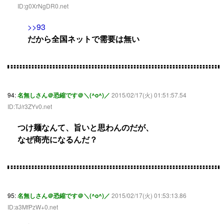
ID:g0XrNgDR0.net
>>93
だから全国ネットで需要は無い
94:
名無しさん＠恐縮です＠＼(^o^)／
2015/02/17(火) 01:51:57.54
ID:TJ/r3ZYv0.net
つけ麺なんて、旨いと思わんのだが、
なぜ商売になるんだ？
95:
名無しさん＠恐縮です＠＼(^o^)／
2015/02/17(火) 01:53:13.86
ID:a3MfPzW+0.net