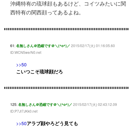
沖縄特有の琉球顔もあるけど、コイツみたいに関
西特有の関西顔ってあるよね。
61:
名無しさん＠恐縮です＠＼(^o^)／
2015/02/17(火) 01:16:05.60
ID:WCN5we/N0.net
>>50
こいつこそ琉球顔だろ
125:
名無しさん＠恐縮です＠＼(^o^)／
2015/02/17(火) 02:43:12.09
ID:P7Jl7JKk0.net
>>50
アラブ顔やろどう見ても