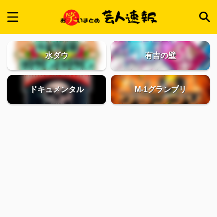
水ダウ
有吉の壁
ドキュメンタル
M-1グランプリ