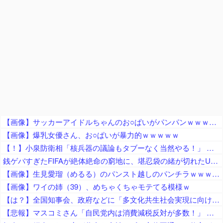
【画像】サッカーアイドルちゃんのお○ぱいがパンパンｗｗｗｗｗｗｗｗｗｗｗｗ
【画像】爆乳女優さん、お○ぱいが暴力的ｗｗｗｗｗ
【！】小泉防衛相「核兵器の議論もタブーなく当然やる！」 → 漫画家さん「テレビも新聞も騒げ！憲法違反の暴論！辞任どころか辞職すべき！」
銭ゲバすぎたFIFAが絶体絶命の窮地に、堪忍袋の緒が切れたUEFAがＷ杯参加を……
【画像】生見愛瑠（めるる）のパンスト越しのパンチラｗｗｗｗｗ
【画像】ワイの姉（39）、めちゃくちゃモテてる模様ｗ
【は？】全国知事会、政府などに「多文化共生社会実現に向けた提言」を提出 「国は在留外国人を労働者と見ているが、日本人と同じ生活者」
【悲報】マスコミさん「自民党内は消費減税反対が多数！」 → 自民党議員の内部暴露で嘘が完全発覚 → ｗｗｗｗｗｗｗｗｗｗｗｗｗｗ