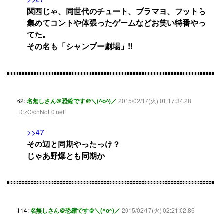
関西じゃ、同世代のチュート、ブラマヨ、フットら
集めてコントや体張ったゲームなどお笑い特番やっ
てた。
その名も「シャンプー劇場」!!
62:
名無しさん＠恐縮です＠＼(^o^)／
2015/02/17(火) 01:17:34.28
ID:zC/dhNoL0.net
>>47
その辺と同期やったっけ？
じゃあ野爆とも同期か
114:
名無しさん＠恐縮です＠＼(^o^)／
2015/02/17(火) 02:21:02.86