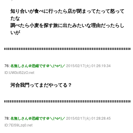
知り合いが食べに行ったら店が閉まってたって怒って
たな
調べたら小麦を探す旅に出たみたいな理由だったらし
いが
76:
名無しさん＠恐縮です＠＼(^o^)／
2015/02/17(火) 01:26:19.34
ID:UW3cI52zO.net
河合我門ってまだやってる？
78:
名無しさん＠恐縮です＠＼(^o^)／
2015/02/17(火) 01:28:28.45
ID:7El59Lzq0.net