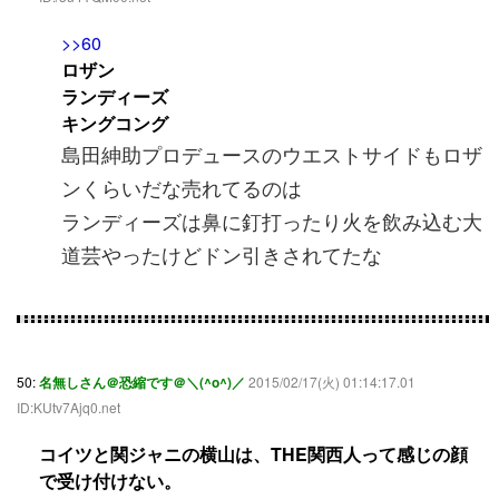
>>60
ロザン
ランディーズ
キングコング
島田紳助プロデュースのウエストサイドもロザ
ンくらいだな売れてるのは
ランディーズは鼻に釘打ったり火を飲み込む大
道芸やったけどドン引きされてたな
50:
名無しさん＠恐縮です＠＼(^o^)／
2015/02/17(火) 01:14:17.01
ID:KUtv7Ajq0.net
コイツと関ジャニの横山は、THE関西人って感じの顔
で受け付けない。