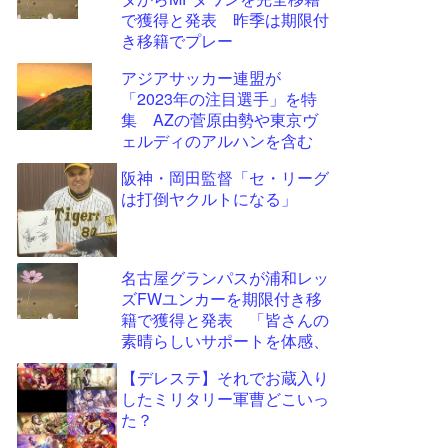
ツー
で獲得と発表 昨季は期限付
ル
き移籍でプレー
アジアサッカー連盟が
「2023年の注目選手」を特
集 AZの菅原由勢や東京ヴ
ェルディのアルハンを含む
11選手
阪神・岡田監督「セ・リーグ
は打倒ヤクルトになる」
名古屋グランパスが浦和レッ
ズFWユンカーを期限付き移
籍で獲得と発表 「皆さんの
素晴らしいサポートを体感、
経験するのを待ちきれませ
【デレステ】それでお蔵入り
ん」
したミリタリー軍曹どこいっ
た？