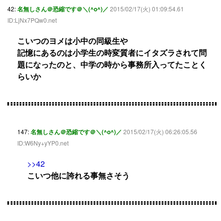
42:
名無しさん＠恐縮です＠＼(^o^)／
2015/02/17(火) 01:09:54.61
ID:LjNx7PQw0.net
こいつのヨメは小中の同級生や
記憶にあるのは小学生の時変質者にイタズラされて問
題になったのと、中学の時から事務所入ってたことく
らいか
147:
名無しさん＠恐縮です＠＼(^o^)／
2015/02/17(火) 06:26:05.56
ID:W6Ny+yYP0.net
>>42
こいつ他に誇れる事無さそう