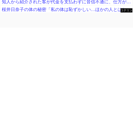
知人から紹介された客が代金を支払わずに音信不通に、仕方がないので客の自宅まで行ってみると……
桜井日奈子の体の秘密「私の体は恥ずかしい…ほかの人とはちょっと変わってるの」
コテリン
- 固定リ
ンク自動
更新ツー
ル