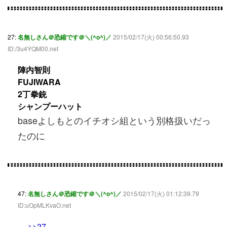
27:
名無しさん＠恐縮です＠＼(^o^)／
2015/02/17(火) 00:56:50.93
ID:/3u4YQM00.net
陣内智則
FUJIWARA
2丁拳銃
シャンプーハット
baseよしもとのイチオシ組という別格扱いだっ
たのに
47:
名無しさん＠恐縮です＠＼(^o^)／
2015/02/17(火) 01:12:39.79
ID:uOpMLKvaO.net
>>27