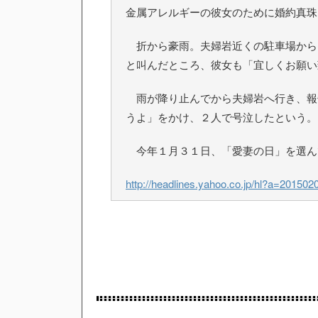
金属アレルギーの彼女のために婚約真珠
折から豪雨。夫婦岩近くの駐車場から
と叫んだところ、彼女も「宜しくお願い
雨が降り止んでから夫婦岩へ行き、報
うよ」をかけ、２人で号泣したという。
今年１月３１日、「愛妻の日」を選ん
http://headlines.yahoo.co.jp/hl?a=201502