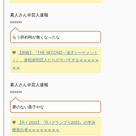
素人さん＠芸人速報
2023/2/05
もう辞め時が無くなったな
💬
【朗報】『THE SECOND～漫才トーナメント
～』、参戦表明芸人たちがヤバすぎるｗｗｗｗｗ
ｗｗ
素人さん＠芸人速報
2023/2/05
夢のない面子やな
💬
【R-1 2023】『R-1グランプリ2023』の準決
勝進出者ｗｗｗｗｗｗｗｗ