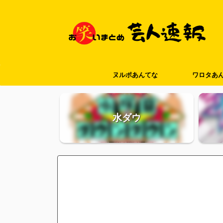
ヌルポあんてな
ワロタあ
水ダウ