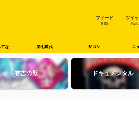
フィード
ツイッ
RSS
Twit
んてな
第七世代
ザコシ
ニ
有吉の壁
ドキュメンタル