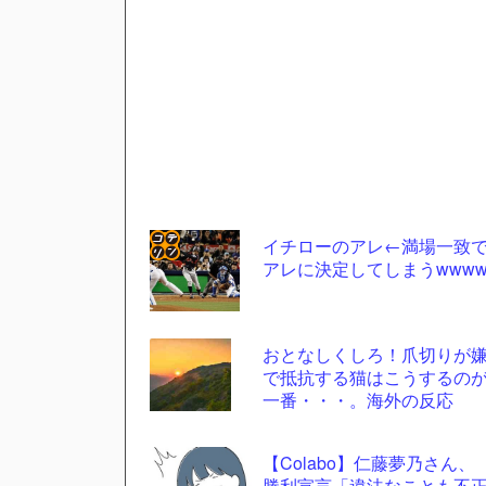
イチローのアレ←満場一致
アレに決定してしまうwww
コテ
リン
- 固
おとなしくしろ！爪切りが
定リ
で抵抗する猫はこうするの
一番・・・。海外の反応
ンク
自動
【Colabo】仁藤夢乃さん、
更新
勝利宣言「違法なことも不