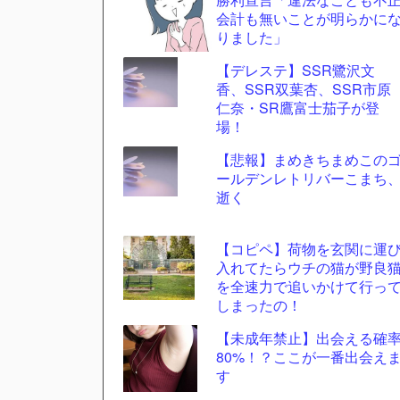
ツー
会計も無いことが明らかに
ル
りました」
【デレステ】SSR鷺沢文
香、SSR双葉杏、SSR市原
仁奈・SR鷹富士茄子が登
場！
【悲報】まめきちまめこの
ールデンレトリバーこまち
逝く
【コピペ】荷物を玄関に運
入れてたらウチの猫が野良
を全速力で追いかけて行っ
しまったの！
【未成年禁止】出会える確
80%！？ここが一番出会え
す