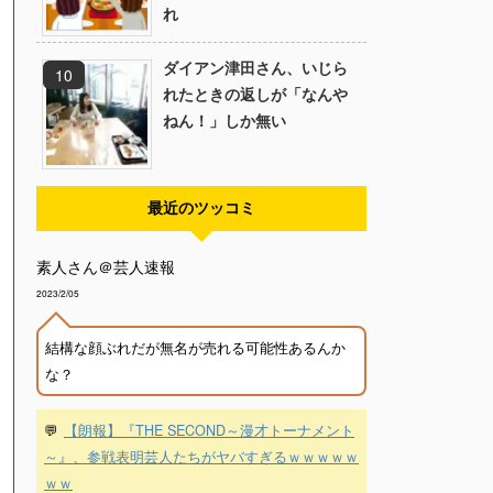
れ
ダイアン津田さん、いじら
れたときの返しが「なんや
ねん！」しか無い
最近のツッコミ
素人さん＠芸人速報
2023/2/05
結構な顔ぶれだが無名が売れる可能性あるんか
な？
💬
【朗報】『THE SECOND～漫才トーナメント
～』、参戦表明芸人たちがヤバすぎるｗｗｗｗｗ
ｗｗ