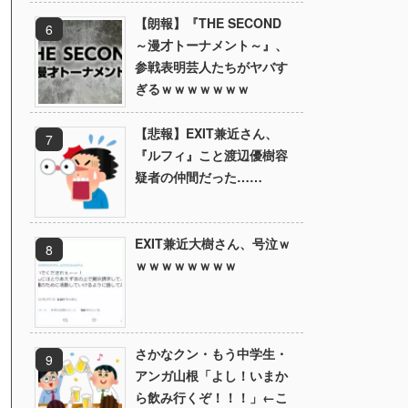
【朗報】『THE SECOND
～漫才トーナメント～』、
参戦表明芸人たちがヤバす
ぎるｗｗｗｗｗｗｗ
【悲報】EXIT兼近さん、
『ルフィ』こと渡辺優樹容
疑者の仲間だった……
EXIT兼近大樹さん、号泣ｗ
ｗｗｗｗｗｗｗｗ
さかなクン・もう中学生・
アンガ山根「よし！いまか
ら飲み行くぞ！！！」←こ