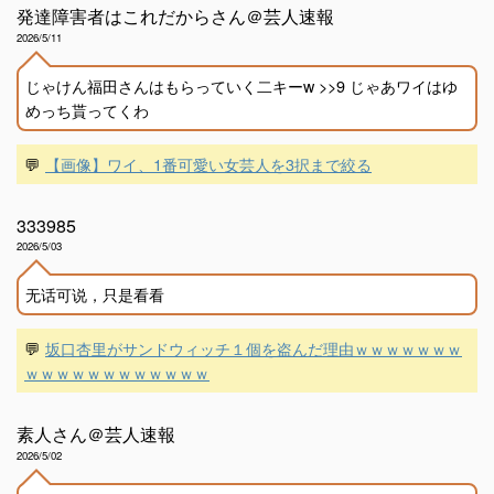
発達障害者はこれだからさん＠芸人速報
2026/5/11
じゃけん福田さんはもらっていく二キーw >>9 じゃあワイはゆ
めっち貰ってくわ
💬
【画像】ワイ、1番可愛い女芸人を3択まで絞る
333985
2026/5/03
无话可说，只是看看
💬
坂口杏里がサンドウィッチ１個を盗んだ理由ｗｗｗｗｗｗｗ
ｗｗｗｗｗｗｗｗｗｗｗｗ
素人さん＠芸人速報
2026/5/02