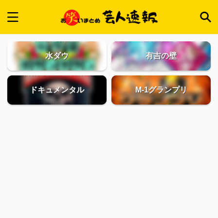
水ダウ
有吉の壁
ドキュメンタル
M-1グランプリ