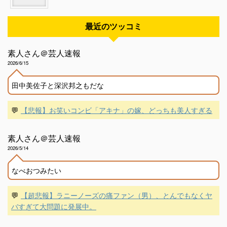
最近のツッコミ
素人さん＠芸人速報
2026/6/15
田中美佐子と深沢邦之もだな
💬
【悲報】お笑いコンビ「アキナ」の嫁、どっちも美人すぎる
素人さん＠芸人速報
2026/5/14
なべおつみたい
💬
【超悲報】ラニーノーズの痛ファン（男）、とんでもなくヤ
バすぎて大問題に発展中。