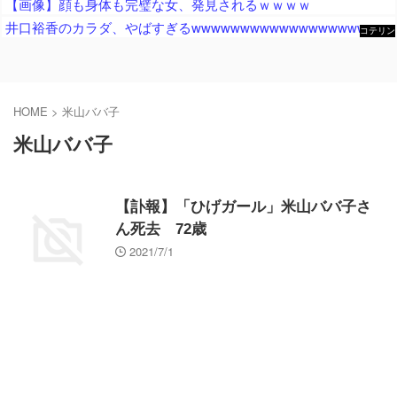
【画像】顔も身体も完璧な女、発見されるｗｗｗｗ
井口裕香のカラダ、やばすぎるwwwwwwwwwwwwwwwwwwwww
コテリン
- 固定リ
ンク自動
更新ツー
ル
HOME
>
米山ババ子
米山ババ子
【訃報】「ひげガール」米山ババ子さ
ん死去 72歳
2021/7/1