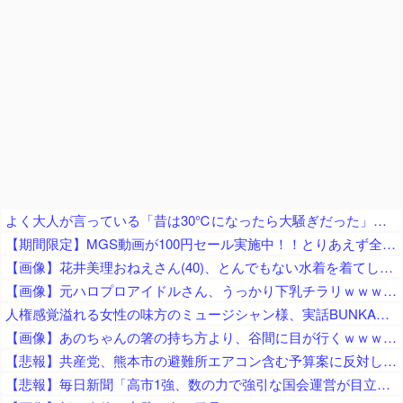
よく大人が言っている「昔は30℃になったら大騒ぎだった」、過去の統計データから真実かどうか検証した結果……
【期間限定】MGS動画が100円セール実施中！！とりあえず全部買うやろｗｗｗｗｗ
【画像】花井美理おねえさん(40)、とんでもない水着を着てしまうｗｗ
【画像】元ハロプロアイドルさん、うっかり下乳チラリｗｗｗｗｗｗｗｗ
人権感覚溢れる女性の味方のミュージシャン様、実話BUNKAタブーに正論でボコボコにされてしまい……
【画像】あのちゃんの箸の持ち方より、谷間に目が行くｗｗｗｗｗｗｗｗｗｗｗｗｗｗｗｗｗ
【悲報】共産党、熊本市の避難所エアコン含む予算案に反対していた「新庁舎などの巨額事業や暮らし優先の姿勢が不十分な予算全体には賛成できない」
【悲報】毎日新聞「高市1強、数の力で強引な国会運営が目立つ！」→ 松井一郎氏「選挙で圧勝したから公約実現は当然でしょ？」ｗｗｗｗｗｗｗｗｗｗｗｗｗｗ