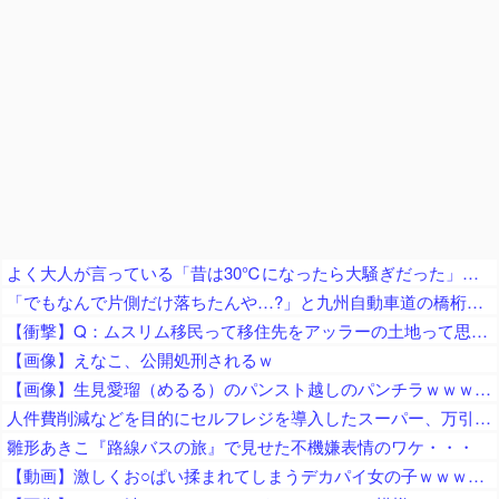
よく大人が言っている「昔は30℃になったら大騒ぎだった」、過去の統計データから真実かどうか検証した結果……
「でもなんで片側だけ落ちたんや…?」と九州自動車道の橋桁の様子に土木関係者が困惑、橋桁が残ったことは大絶賛するも……
【衝撃】Q：ムスリム移民って移住先をアッラーの土地って思ってるの？ → 衝撃の回答がコチラ → ｗｗｗｗｗｗｗｗｗｗｗｗｗｗ
【画像】えなこ、公開処刑されるｗ
【画像】生見愛瑠（めるる）のパンスト越しのパンチラｗｗｗｗｗ
人件費削減などを目的にセルフレジを導入したスーパー、万引き被害が急増 被害額は推定約５００万円
雛形あきこ『路線バスの旅』で見せた不機嫌表情のワケ・・・
【動画】激しくお○ぱい揉まれてしまうデカパイ女の子ｗｗｗｗｗｗｗｗ