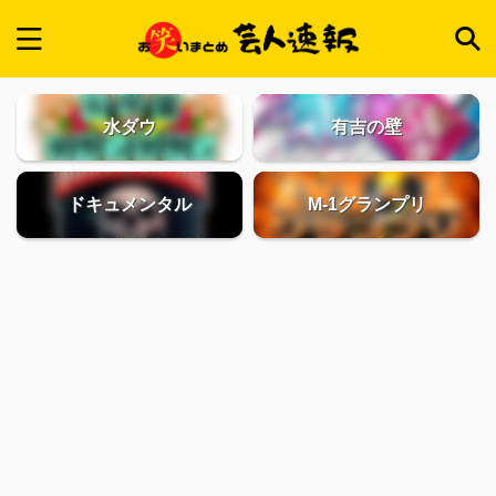
水ダウ
有吉の壁
ドキュメンタル
M-1グランプリ