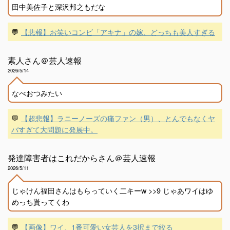
田中美佐子と深沢邦之もだな
💬
【悲報】お笑いコンビ「アキナ」の嫁、どっちも美人すぎる
素人さん＠芸人速報
2026/5/14
なべおつみたい
💬
【超悲報】ラニーノーズの痛ファン（男）、とんでもなくヤ
バすぎて大問題に発展中。
発達障害者はこれだからさん＠芸人速報
2026/5/11
じゃけん福田さんはもらっていく二キーw >>9 じゃあワイはゆ
めっち貰ってくわ
💬
【画像】ワイ、1番可愛い女芸人を3択まで絞る