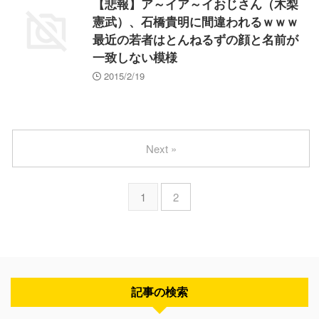
【悲報】ア～イア～イおじさん（木梨
憲武）、石橋貴明に間違われるｗｗｗ
最近の若者はとんねるずの顔と名前が
一致しない模様
2015/2/19
Next »
1
2
記事の検索