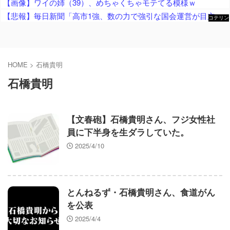
【画像】ワイの姉（39）、めちゃくちゃモテてる模様ｗ
【悲報】毎日新聞「高市1強、数の力で強引な国会運営が目立つ！」→ 松井一郎氏「選挙で圧勝したから公約実現は当然でしょ？」ｗｗｗｗｗｗｗｗｗｗｗｗｗｗ
コテリン
- 固定リ
ンク自動
更新ツー
ル
HOME
>
石橋貴明
石橋貴明
【文春砲】石橋貴明さん、フジ女性社
員に下半身を生ダラしていた。
2025/4/10
とんねるず・石橋貴明さん、食道がん
を公表
2025/4/4