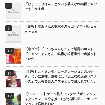
「ひょっこりはん」とかいう芸人が24時間テレビ
でやらかす😅
【朗報】友近さんの欲求不満っぷりがヤバいｗｗ
ｗｗｗｗ
【水ダウ】「ごっちゃんしー」で話題のホスト
『ニャンニャ』さん、結構な凶悪事件で逮捕され
ていた。
【悲報】元・タカダ・コーポレーションのおや
き、ついに逮捕。過去には『坂上忍の追跡バスタ
ーズ』で元有名芸人スズキとして追われていた。
【10/23・30】ゲーム芸人フジタの『ザ・ノンフ
ィクション』自分を捨てた父が認知症に ナレー
ションは宮崎あおい