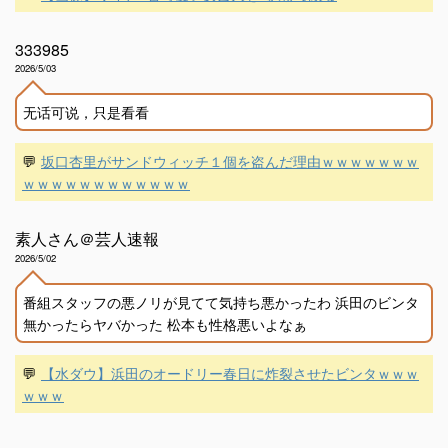
333985
2026/5/03
无话可说，只是看看
💬
坂口杏里がサンドウィッチ１個を盗んだ理由ｗｗｗｗｗｗｗ
ｗｗｗｗｗｗｗｗｗｗｗｗ
素人さん＠芸人速報
2026/5/02
番組スタッフの悪ノリが見てて気持ち悪かったわ 浜田のビンタ
無かったらヤバかった 松本も性格悪いよなぁ
💬
【水ダウ】浜田のオードリー春日に炸裂させたビンタｗｗｗ
ｗｗｗ