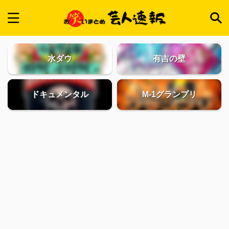
水ダウ
有吉の壁
ドキュメンタル
M-1グランプリ