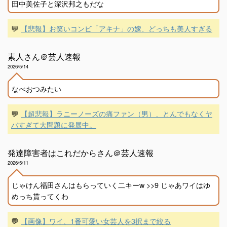
田中美佐子と深沢邦之もだな
💬
【悲報】お笑いコンビ「アキナ」の嫁、どっちも美人すぎる
素人さん＠芸人速報
2026/5/14
なべおつみたい
💬
【超悲報】ラニーノーズの痛ファン（男）、とんでもなくヤ
バすぎて大問題に発展中。
発達障害者はこれだからさん＠芸人速報
2026/5/11
じゃけん福田さんはもらっていく二キーw >>9 じゃあワイはゆ
めっち貰ってくわ
💬
【画像】ワイ、1番可愛い女芸人を3択まで絞る