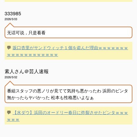
333985
2026/5/03
无话可说，只是看看
💬
坂口杏里がサンドウィッチ１個を盗んだ理由ｗｗｗｗｗｗｗ
ｗｗｗｗｗｗｗｗｗｗｗｗ
素人さん＠芸人速報
2026/5/02
番組スタッフの悪ノリが見てて気持ち悪かったわ 浜田のビンタ
無かったらヤバかった 松本も性格悪いよなぁ
💬
【水ダウ】浜田のオードリー春日に炸裂させたビンタｗｗｗ
ｗｗｗ