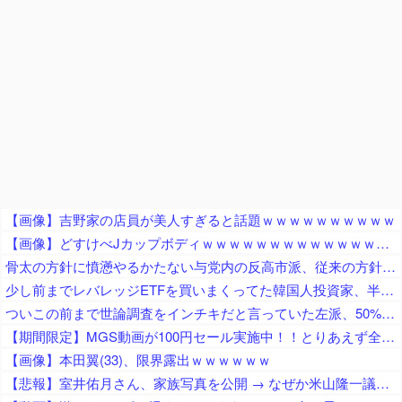
【画像】吉野家の店員が美人すぎると話題ｗｗｗｗｗｗｗｗｗｗ
【画像】どすけべJカップボディｗｗｗｗｗｗｗｗｗｗｗｗｗｗｗｗｗｗｗｗｗｗｗｗ
骨太の方針に憤懣やるかたない与党内の反高市派、従来の方針を継続させるために動き出して……
少し前までレバレッジETFを買いまくってた韓国人投資家、半導体株が下落局面に突入したと判断した途端に……
ついこの前まで世論調査をインチキだと言っていた左派、50%を切った報道が出た途端に……
【期間限定】MGS動画が100円セール実施中！！とりあえず全部買うやろｗｗｗｗｗ
【画像】本田翼(33)、限界露出ｗｗｗｗｗｗ
【悲報】室井佑月さん、家族写真を公開 → なぜか米山隆一議員の姿が消えてネットで話題に → 「レスバで忙しいの？」「撮影係に徹してるのか？」