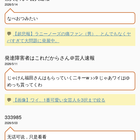
2026/5/14
なべおつみたい
💬
【超悲報】ラニーノーズの痛ファン（男）、とんでもなくヤ
バすぎて大問題に発展中。
発達障害者はこれだからさん＠芸人速報
2026/5/11
じゃけん福田さんはもらっていく二キーw >>9 じゃあワイはゆ
めっち貰ってくわ
💬
【画像】ワイ、1番可愛い女芸人を3択まで絞る
333985
2026/5/03
无话可说，只是看看