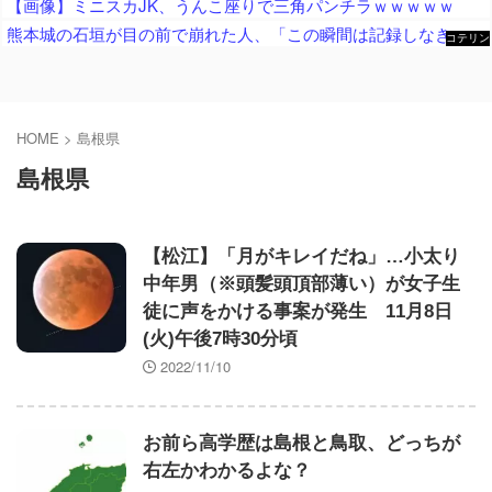
【画像】ミニスカJK、うんこ座りで三角パンチラｗｗｗｗｗ
熊本城の石垣が目の前で崩れた人、「この瞬間は記録しなきゃ」と使命感に駆られて撮影した結果……
コテリン
- 固定リ
ンク自動
更新ツー
ル
HOME
>
島根県
島根県
【松江】「月がキレイだね」…小太り
中年男（※頭髪頭頂部薄い）が女子生
徒に声をかける事案が発生 11月8日
(火)午後7時30分頃
2022/11/10
お前ら高学歴は島根と鳥取、どっちが
右左かわかるよな？