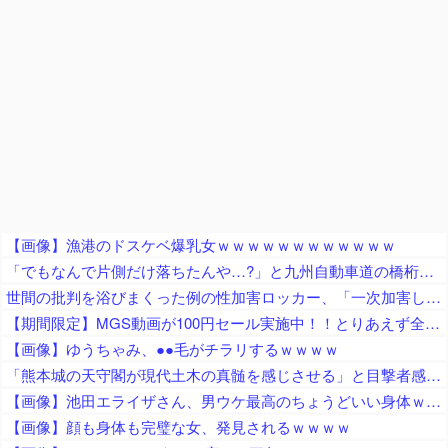
【画像】漁港のドスケベ爆乳女ｗｗｗｗｗｗｗｗｗｗｗｗ
「でもなんで片側だけ落ちたんや…?」と九州自動車道の橋桁の様子に土木関係者が困惑、橋桁が残ったことは大絶賛するも……
世間の批判を浴びまくった例の性加害ロッカー、「一次加害した人間がこれ言うのか」と周囲を唖然とさせる言動を……
【期間限定】MGS動画が100円セール実施中！！とりあえず全部買うやろｗｗｗｗｗ
【画像】ゆうちゃみ、●●毛がチラリするｗｗｗｗ
「熊本城の天守閣が現代土木の真髄を感じさせる」と目撃者感嘆、10年前の地震で満身創痍状態になっていたが……
【画像】池田エライザさん、男ウケ最高のちょうどいい身体ｗｗｗｗ
【画像】顔も身体も完璧な女、発見されるｗｗｗｗ