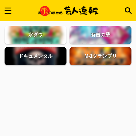
水ダウ
有吉の壁
ドキュメンタル
M-1グランプリ