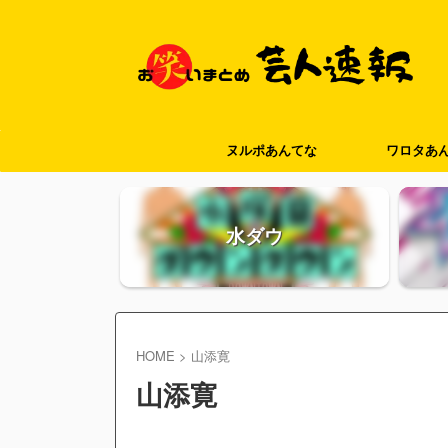
ヌルポあんてな
ワロタあ
水ダウ
HOME
>
山添寛
山添寛