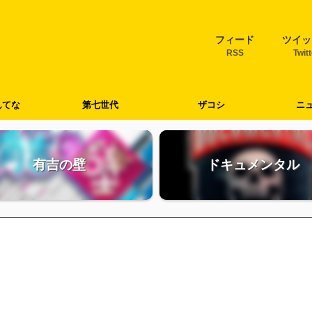
フィード
ツイッ
RSS
Twit
んてな
第七世代
ザコシ
ニ
有吉の壁
ドキュメンタル