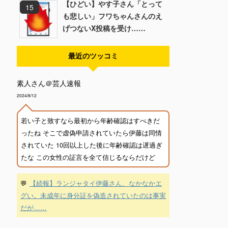
【ひどい】やす子さん「とって
も悲しい」フワちゃんさんのえ
げつないX投稿を受け……
最近のツッコミ
素人さん＠芸人速報
2024/8/12
若い子と致すなら最初から年齢確認はすべきだ
ったね そこで虚偽申請されていたら伊藤は同情
されていた 10回以上した後に年齢確認は遅過ぎ
たな この女性の証言を全て信じるならだけど
💬
【続報】ランジャタイ伊藤さん、なかなかエ
グい。未成年に身分証を偽造されていたのは事実
だが……