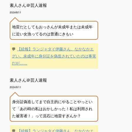
素人さん＠芸人速報
2024/8/11
地雷だとしてもおっさんが未成年または未成年
に近い女漁ってるのは普通にきもい
💬
【続報】ランジャタイ伊藤さん、なかなかエ
グい。未成年に身分証を偽造されていたのは事実
だが……
素人さん＠芸人速報
2024/8/11
身分証偽造してまで自主的にやることやっとい
て「あの時の私はおかしかった！私は利用され
た被害者！」って流石に地雷すぎんか？
💬
【続報】ランジャタイ伊藤さん、なかなかエ